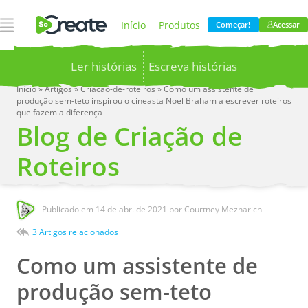
Abrir Navegação
Início
Produtos
Começar!
Acessar
Ler histórias
Escreva histórias
Preços
Blog
Início
»
Artigos
»
Criacao-de-roteiros
»
Como um assistente de
produção sem-teto inspirou o cineasta Noel Braham a escrever roteiros
Publish your stories to a global audience.
Try it
que fazem a diferença
now!
Empresa
Blog de Criação de
Roteiros
Publicado em
14 de abr. de 2021
por Courtney Meznarich
3 Artigos relacionados
Como um assistente de
produção sem-teto