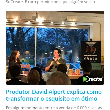
SoCreate. É raro permitirmos que alguém veja o
funcionamento da Plataforma de Criação de
Roteiros da SoCreate. Nós a protegemos
ferrenhamente por alguns motivos: não queremos
que ninguém tente copiá-la para depois entregar um
produto ruim aos roteiristas; o software precisa
estar perfeito antes de fazermos seu lançamento –
queremos evitar frustrações futuras aos roteiristas,
e não causá-las; por último, estamos certos de que a
plataforma valerá a espera. Estamos revolucionando
a ...
Produtor David Alpert explica como
transformar o esquisito em ótimo
Em algum momento entre a venda de 6.000 revistas