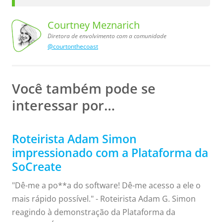
Courtney Meznarich
Diretora de envolvimento com a comunidade
@courtonthecoast
a comunidade
de envolvimento
Courtney
Meznarich,
Diretora
com
Você também pode se
interessar por…
Roteirista Adam Simon
impressionado com a Plataforma da
SoCreate
"Dê-me a po**a do software! Dê-me acesso a ele o
mais rápido possível." - Roteirista Adam G. Simon
reagindo à demonstração da Plataforma da