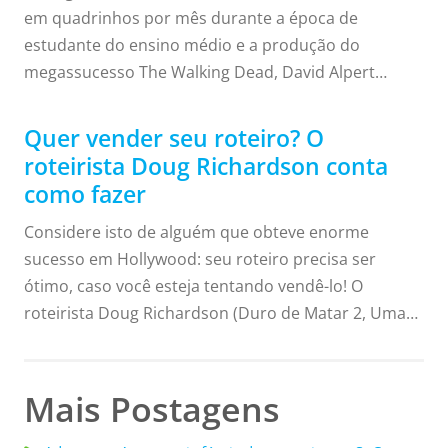
em quadrinhos por mês durante a época de
estudante do ensino médio e a produção do
megassucesso The Walking Dead, David Alpert
aprendeu um pouco sobre "transformar o esquisito
em ótimo". E ele compartilhou essas lições em um
Quer vender seu roteiro? O
evento de título homônimo durante uma visita
roteirista Doug Richardson conta
recente a San Luis Obispo. O evento foi o primeiro
como fazer
de uma série de bate-papos criativos no Studios on
Considere isto de alguém que obteve enorme
the Park, em Paso Robles. Embora seja mais
sucesso em Hollywood: seu roteiro precisa ser
conhecido pela franquia The Walking Dead, Alpert
ótimo, caso você esteja tentando vendê-lo! O
também obteve sucesso produzindo Dirk Gently's
roteirista Doug Richardson (Duro de Matar 2, Uma
Holistic ...
Eleição Muito Atrapalhada, Bad Boys, Refém)
comentou sobre esse conselho durante um bate-
papo com a SoCreate na Conferência de Escritores
Mais Postagens
da Costa Central. Assista ao vídeo ou leia a