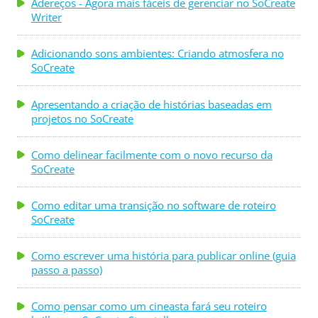
transcrição abaixo para conhecer a opinião do
Adereços - Agora mais fáceis de gerenciar no SoCreate
Writer
roteirista sobre a pergunta que ele mais recebe —
"agora que meu roteiro está pronto, como faço para
Adicionando sons ambientes: Criando atmosfera no
vendê-lo?" '"Como fazer para vender seu roteiro?
SoCreate
Essa é uma ...
Apresentando a criação de histórias baseadas em
projetos no SoCreate
Como delinear facilmente com o novo recurso da
SoCreate
Como editar uma transição no software de roteiro
SoCreate
Como escrever uma história para publicar online (guia
passo a passo)
Como pensar como um cineasta fará seu roteiro