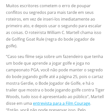
Muitos escritores cometem o erro de poupar
com seu
conflitos ou segredos para mais tarde em seus
roteiros, em vez de inseri-los imediatamente ao
segundo ato,
primeiro ato, e depois usar o segundo para escalar
as coisas. O roteirista William C. Martell chama isso
provavelmente
de Golfing Goat Rule (regra do bode jogador de
tem um
golfe).
“Caso seu filme seja sobre um fazendeiro que tenha
problema com
um bode que aprende a jogar golfe e joga no
campeonato PGA, você não pode manter o segredo
seu primeiro
do bode jogando golfe até a página 25, pois o cartaz
ato. Verifique
mostra Gerdie, o Bode Jogador de Golfe, e há o
trailer que mostra o bode jogando golfe contra Tiger
como você
Woods, tudo isso é apresentado ao público”, Martell
disse em uma
entrevista para a Film Courage
.
organizou
“Então, você não pode preservar isso. Pelo