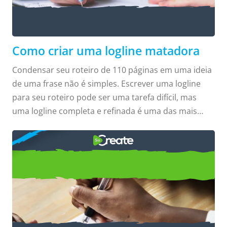
Prenda a atenção do seu leitor em
segundos com uma logline inesquecível.
Como criar uma logline matadora
Condensar seu roteiro de 110 páginas em uma ideia
de uma frase não é simples. Escrever uma logline
para seu roteiro pode ser uma tarefa difícil, mas
uma logline completa e refinada é uma das mais
valiosas (senão A MAIS valiosa) ferramentas de
COMO
marketing que você tem para tentar vender seu
roteiro. Crie uma logline perfeita e completa, com
conflito e grandes apostas, e impressione os leitores
Escrever arcos de
com a fórmula de logline descrita no artigo tipo
personagens
“Como fazer” de hoje! Imagine que você só tem dez
segundos para contar a alguém a ideia por trás de
todo o seu roteiro. O que...