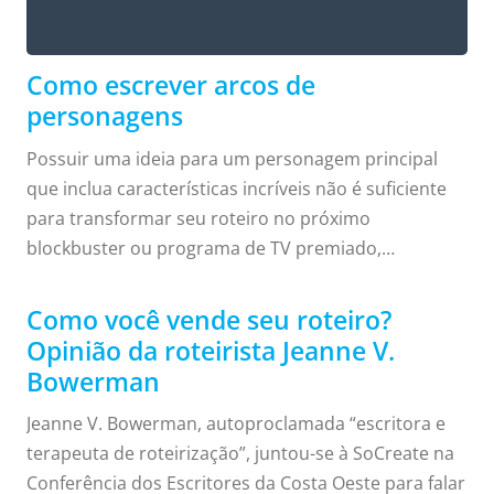
Dominando a arte do arco
Como escrever arcos de
personagens
Possuir uma ideia para um personagem principal
que inclua características incríveis não é suficiente
para transformar seu roteiro no próximo
blockbuster ou programa de TV premiado,
infelizmente. Se você realmente deseja que seus
leitores e, eventualmente, espectadores se
Como você vende seu roteiro?
identifiquem com seu roteiro, é preciso dominar a
Opinião da roteirista Jeanne V.
arte do arco do personagem. O que é um arco do
Bowerman
personagem? Legal, preciso de um arco do
Jeanne V. Bowerman, autoproclamada “escritora e
personagem na minha história. Que diabos É um
terapeuta de roteirização”, juntou-se à SoCreate na
arco do personagem? O arco do personagem
Conferência dos Escritores da Costa Oeste para falar
mapeia a jornada de transformação vivenciada pelo