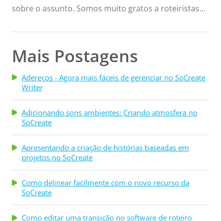
sobre o assunto. Somos muito gratos a roteiristas
seu ...
como Jeanne, que ajudam outros escritores! E ela
sabe muito sobre colocar a mão na massa: ela é
editora e gerente da comunidade online do
Mais Postagens
ScriptMag.com, além de cofundadora e moderadora
do chat semanal de roteiristas do Twitter,
Adereços - Agora mais fáceis de gerenciar no SoCreate
Writer
#ScriptChat. Jeanne realiza consultas e palestras em
conferências, eventos de roteiristas e universidades.
Adicionando sons ambientes: Criando atmosfera no
E, para provar que está realmente disposta ...
SoCreate
Apresentando a criação de histórias baseadas em
projetos no SoCreate
Como delinear facilmente com o novo recurso da
SoCreate
Como editar uma transição no software de roteiro