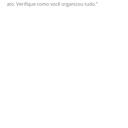
ato. Verifique como você organizou tudo.”
Bryan Young
“
Se você tem
um problema