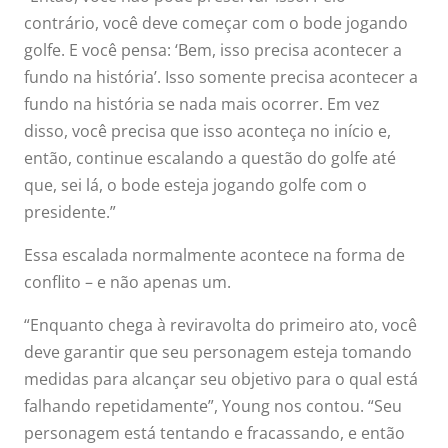
contrário, você deve começar com o bode jogando
tudo. Veja
golfe. E você pensa: ‘Bem, isso precisa acontecer a
fundo na história’. Isso somente precisa acontecer a
quais
fundo na história se nada mais ocorrer. Em vez
disso, você precisa que isso aconteça no início e,
promessas
então, continue escalando a questão do golfe até
que você fez
que, sei lá, o bode esteja jogando golfe com o
presidente.”
ao público e
Essa escalada normalmente acontece na forma de
conflito – e não apenas um.
que não está
“Enquanto chega à reviravolta do primeiro ato, você
cumprindo.
”
deve garantir que seu personagem esteja tomando
medidas para alcançar seu objetivo para o qual está
falhando repetidamente”, Young nos contou. “Seu
personagem está tentando e fracassando, e então