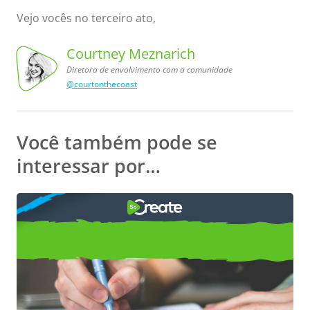
Vejo vocês no terceiro ato,
Courtney Meznarich
Diretora de envolvimento com a comunidade
@courtonthecoast
a comunidade
de envolvimento
Courtney
Meznarich,
Diretora
com
Você também pode se
interessar por…
COMO
criar uma logline matadora