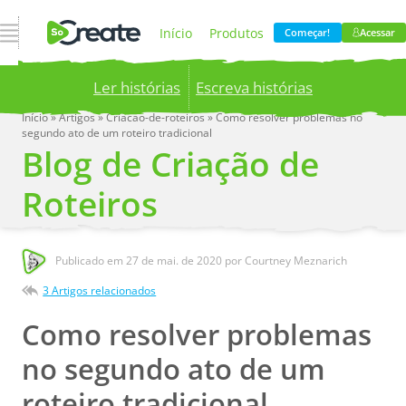
Abrir Navegação
Início
Produtos
Começar!
Acessar
Ler histórias
Escreva histórias
Preços
Blog
Início
»
Artigos
»
Criacao-de-roteiros
»
Como resolver problemas no
segundo ato de um roteiro tradicional
Publish your stories to a global audience.
Try it
Blog de Criação de
now!
Empresa
Roteiros
Publicado em
27 de mai. de 2020
por Courtney Meznarich
3 Artigos relacionados
Como resolver problemas
no segundo ato de um
roteiro tradicional