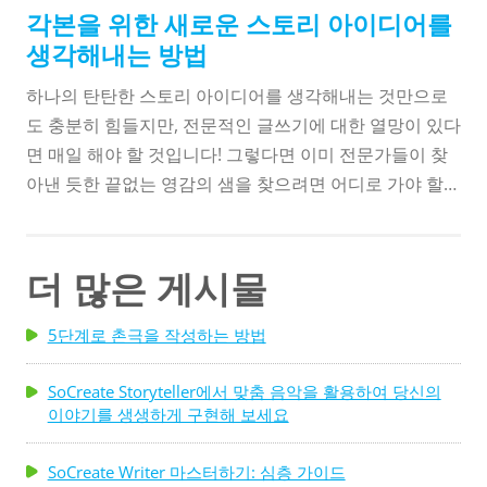
늘 저는 여러분이 새로운 각본 아이디어를 생각해내려는
각본을 위한 새로운 스토리 아이디어를
고비를 극복하는 데 도움이 될 20개의 단편 소설 아이디
생각해내는 방법
어를 생각해 냈습니다! 모든 사람은 가끔씩 글쓰기를 시작
하나의 탄탄한 스토리 아이디어를 생각해내는 것만으로
할 무언가가 필요하며 아마도 이러한 프롬프트 중 하나가
도 충분히 힘들지만, 전문적인 글쓰기에 대한 열망이 있다
손가락으로 타이핑을 하게 만드는 것일 수도 있습니다.
면 매일 해야 할 것입니다! 그렇다면 이미 전문가들이 찾
아낸 듯한 끝없는 영감의 샘을 찾으려면 어디로 가야 할까
요? 안쪽을보세요. 이는 이전에 "라푼젤의 라푼젤 어드벤
처", "미키 마우스의 원더풀 월드", "빅 히어로 6: 더 시리
즈", "스파이 키즈" 등 월트 디즈니 애니메이션 텔레비전
더 많은 게시물
시리즈의 작가였던 드림웍스 스토리 편집자 리키 록스버
그로부터 들었던 조언입니다. : 미션 크리티컬.” 이 모든
5단계로 촌극을 작성하는 방법
공연을 진행하려면 Ricky가 스토리라인을 자주 구상해야
했기 때문에 그는 자신의 일이 고갈될 수 없었습니다.
SoCreate Storyteller에서 맞춤 음악을 활용하여 당신의
이야기를 생생하게 구현해 보세요
SoCreate Writer 마스터하기: 심층 가이드