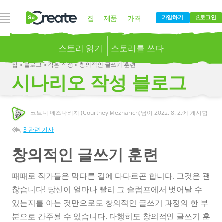
내비게이션 열기
집
제품
가격
가입하기
로그인
스토리 읽기
스토리를 쓰다
블로그
회사
집
»
블로그
»
각본-작성
»
창의적인 글쓰기 훈련
시나리오 작성 블로그
Publish your stories to a global audience.
Try it
now!
코트니 메즈나리치 (Courtney Meznarich)님이
2022. 8. 2.
에 게시함
3 관련 기사
창의적인 글쓰기 훈련
때때로 작가들은 막다른 길에 다다르곤 합니다. 그것은 괜
찮습니다! 당신이 얼마나 빨리 그 슬럼프에서 벗어날 수
있는지를 아는 것만으로도 창의적인 글쓰기 과정의 한 부
분으로 간주될 수 있습니다. 다행히도 창의적인 글쓰기 훈