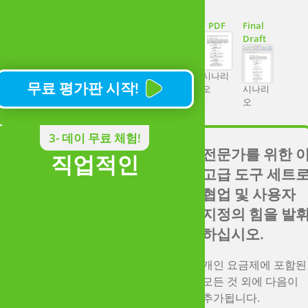
것에 대한 액세스
PDF
Final
SoCreate의 위치 
Draft
캐릭터에 대한 전
이미지 갤러리에 
시나리
무료 평가판 시작!
세스하거나 자신의
오
시나리
오
이미지를 업로드하
십시오!
3- 데이 무료 체험!
실시간 협업
전문가를 위한 
직업적인
SoCreate의 피드
고급 도구 세트
기능을 통한 공유(
협업 및 사용자
시 예정!)
지정의 힘을 발
하십시오.
게시 대상:
개인 요금제에 포함된
모든 것 외에 다음이
PDF
Final
Storytell
추가됩니다.