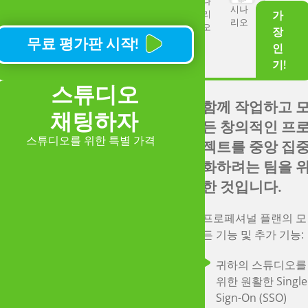
나
시나
리
가
과제 관리를 위한 
리오
이야기
오
장
앙 집중식 관리자 
무료 평가판 시작!
인
교사 대시보드
기!
실시간으로 학생 
스튜디오
제물 보기
함께 작업하고 
채팅하자
필요한 학생 수에 
든 창의적인 프
해서만 비용을 지
스튜디오를 위한 특별 가격
젝트를 중앙 집
하십시오.
화하려는 팀을 
한 것입니다.
게시 대상:
프로페셔널 플랜의 모
든 기능 및 추가 기능:
PDF
Final
Storytell
Draft
귀하의 스튜디오를
위한 원활한 Single
시나
리오
Sign-On (SSO)
지금 견적을 받아보세요!
시나