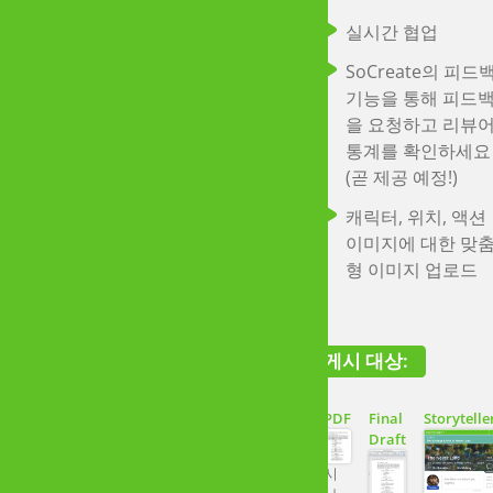
Draft
실시간 협업
시나
리오
지금 구독!
시나
SoCreate의 피드
리오
이야기
기능을 통해 피드
을 요청하고 리뷰
교실
통계를 확인하세요
학생들이 좋아하
(곧 제공 예정!)
채팅하자
는 쓰기 도구인
캐릭터, 위치, 액션
교실 특별 가격
SoCreate로 교
이미지에 대한 맞
을 장악하세요.
형 이미지 업로드
최대 30명의 학생을 
한 페이지, 화면 및 무
게시 대상:
대에 대한 스토리텔링
을 가르치기 위한 몰
PDF
Final
Storytelle
형 대화형 접근 방식
Draft
찾는 교육자에게 이상
적입니다.
시