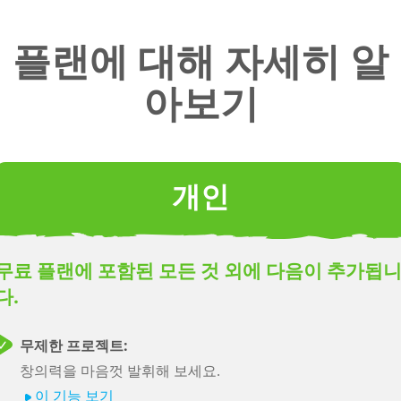
SoCreate의 위치 
플랜에 대해 자세히 알
캐릭터에 대한 전
이미지 갤러리에 
아보기
한 액세스
기본 계정 소유자
연결된 모든 계정
작업을 보고 관리
개인
수 있는 중앙 집중
대시보드
친절한 지원
무료 플랜에 포함된 모든 것 외에 다음이 추가됩
다.
게시 대상:
무제한 프로젝트:
PDF
Final
Storytell
창의력을 마음껏 발휘해 보세요.
Draft
이 기능 보기