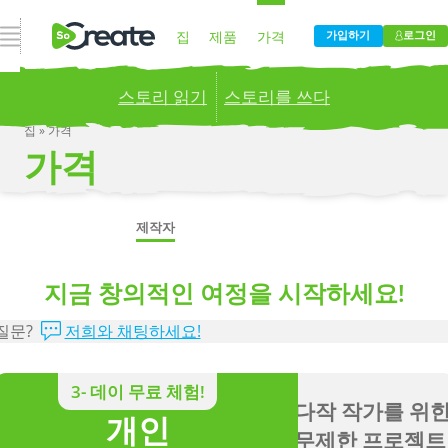
내비게이션 열기
집
제품
가격
가입하기
로그인
스토리 읽기
스토리를 쓰다
블로그
회사
집
»
가격
가격
Publish your stories to a global audience.
Try it
now!
더
제작자
학생, 홈스쿨 및 교실
지금 창의적인 여정을 시작하세요!
질문?
저희와 채팅하세요!
질문?
저희와 채팅하세요!
3- 데이 무료 체험!
다작 작가를 위
학생
개인
무제한 프로젝트
더 적은 비용으