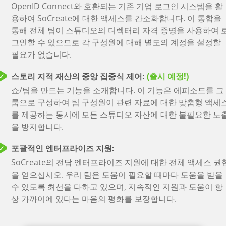
OpenID Connect와 호환되는 기존 기업 로그인 시스템을 활
낮 / 밤 및 실내 / 실외 세트.
용하여 SoCreate에 대한 액세스를 간소화합니다. 이 통합을
이 기능 보기
통해 전체 팀이 스튜디오의 디렉터리 자격 증명을 사용하여 
그인할 수 있으므로 각 구성원에 대해 별도의 계정을 설정할
스토리 통계:
필요가 없습니다.
화면 시간 및 대화, 행동 및 스토리 구조 메트릭을 추적하기 
한 스토리 통계.
스토리 지적 재산의 중앙 집중식 제어:
(출시 예정!)
이 기능 보기
쇼/팀을 만드는 기능을 소개합니다. 이 기능은 에피소드를 그
룹으로 구성하여 팀 구성원이 관련 자료에 대한 맞춤형 액세
프로젝트 옵션:
를 제공하는 동시에 모든 스튜디오 자산에 대한 불필요한 노
단편, TV 프로그램 및 영화에 대한 다양한 쓰기 형식을 살펴
을 방지합니다.
세요.
포괄적인 엔터프라이즈 지원:
실시간 협업:
SoCreate의 전담 엔터프라이즈 지원에 대한 전체 액세스 권
스토리에 대한 실시간 공동 작업: 서로의 추가 및 편집 내용을
을 얻으십시오. 우리 팀은 도움이 필요할 때마다 도움을 받을
실시간으로 즉시 확인할 수 있습니다. 원하는 만큼 공동 작업
수 있도록 최선을 다하고 있으며, 지속적인 지원과 도움이 항
자를 초대할 수 있습니다.
상 가까이에 있다는 마음의 평화를 보장합니다.
웹 브라우저 액세스: