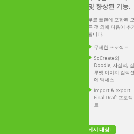
및 향상된 기능.
시나리오 작성을
배우십시오. 예
무료 플랜에 포함된 
이 한정된 학생
든 것 외에 다음이 추
지금 이용할 수
됩니다.
있습니다.
무제한 프로젝트
유효한 학교 이메일 
SoCreate의
소를 가진 학생은 할
Doodle, 사실적, 
된 가격으로 모든 기
루엣 이미지 컬렉
을 갖춘 프로페셔널 
에 액세스
랜으로 SoCreate의 
Import & export
능을 활용할 수 있습
Final Draft 프로젝
다.
트
무제한 프로젝트 
모든 장치에서 전
시나리오를 작성하
게시 대상:
는 데 필요한 모든