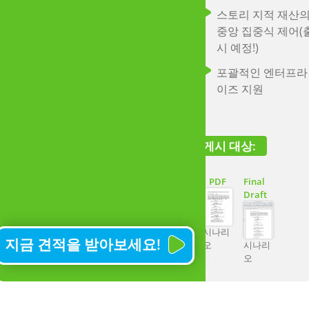
리오
이야기
스토리 지적 재산
중앙 집중식 제어(
학교
시 예정!)
학교의 창의성을
채팅하자
포괄적인 엔터프라
한 단계 끌어올
이즈 지원
학교를 위한 특별 가격
세요
여러 학급에 걸쳐 스
리텔링에 대한 참여 
게시 대상:
육을 목표로 하는 학
에 적합하며 더 많은 
PDF
Final
생 단체에 영향을 미
Draft
니다.
시나리
무제한 프로젝트 
지금 견적을 받아보세요!
오
시나리
모든 장치에서 전
오
시나리오를 작성하
는 데 필요한 모든
것에 대한 액세스