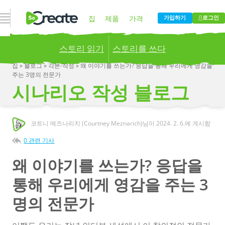
내비게이션 열기
집
제품
가격
가입하기
로그인
스토리 읽기
스토리를 쓰다
블로그
회사
집
»
블로그
»
각본-작성
»
왜 이야기를 쓰는가? 응답을 통해 우리에게 영감을
주는 3명의 전문가
Publish your stories to a global audience.
Try it
시나리오 작성 블로그
now!
코트니 메즈나리치 (Courtney Meznarich)님이
2024. 2. 6.
에 게시함
0 관련 기사
왜 이야기를 쓰는가? 응답을
통해 우리에게 영감을 주는 3
명의 전문가