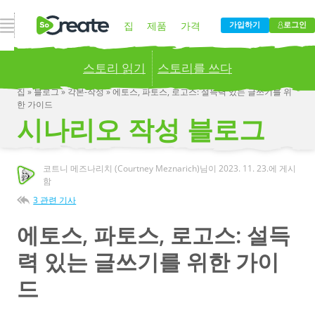
내비게이션 열기
집
제품
가격
가입하기
로그인
스토리 읽기
스토리를 쓰다
블로그
회사
집
»
블로그
»
각본-작성
»
에토스, 파토스, 로고스: 설득력 있는 글쓰기를 위
한 가이드
Publish your stories to a global audience.
Try it
시나리오 작성 블로그
now!
코트니 메즈나리치 (Courtney Meznarich)님이
2023. 11. 23.
에 게시
함
3 관련 기사
에토스, 파토스, 로고스: 설득
력 있는 글쓰기를 위한 가이
드