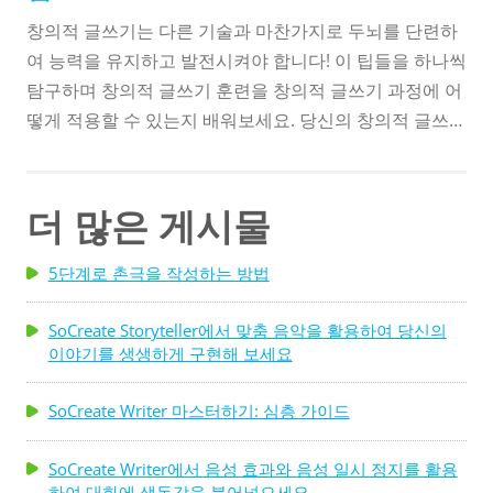
창의적 글쓰기는 다른 기술과 마찬가지로 두뇌를 단련하
여 능력을 유지하고 발전시켜야 합니다! 이 팁들을 하나씩
탐구하며 창의적 글쓰기 훈련을 창의적 글쓰기 과정에 어
떻게 적용할 수 있는지 배워보세요. 당신의 창의적 글쓰기
능력은 금방 향상될 것입니다! 글쓰기 프로젝트에 대한 의
욕이 나지 않을 때는 대신 책을 읽어보세요! 글쓰지 않더
라도 영감을 주는 작품을 읽으면 능력을 연마하고 향상시
더 많은 게시물
킬 수 있습니다. 작가의 구조, 글쓰기 스타일, 언어, 묘사에
주의하세요. 그들은 어떻게 인물을 소개하나요? 최고의
5단계로 촌극을 작성하는 방법
방법 중 하나는...
SoCreate Storyteller에서 맞춤 음악을 활용하여 당신의
이야기를 생생하게 구현해 보세요
SoCreate Writer 마스터하기: 심층 가이드
SoCreate Writer에서 음성 효과와 음성 일시 정지를 활용
하여 대화에 생동감을 불어넣으세요.