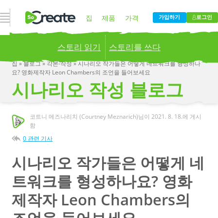
내비게이션 열기
집
제품
가격
가입하기
로그인
스토리 읽기
스토리를 쓰다
블로그
회사
집
»
블로그
»
각본-작성
»
시나리오 작가들은 어떻게 네트워크를 형성하나
요? 영화제작자 Leon Chambers의 조언을 들어보세요
Publish your stories to a global audience.
Try it
시나리오 작성 블로그
now!
코트니 메즈나리치 (Courtney Meznarich)님이
2021. 8. 18.
에 게시
함
0 관련 기사
시나리오 작가들은 어떻게 네
트워크를 형성하나요? 영화
제작자 Leon Chambers의
조언을 들어보세요