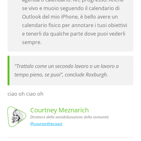
se vivo e muoio seguendo il calendario di
Outlook del mio iPhone, è bello avere un
calendario fisico per annotare i tuoi obiettivi
e tenerli da qualche parte dove puoi vederli
sempre.
“Trattalo come un secondo lavoro o un lavoro a
tempo pieno, se puoi”, conclude Roxburgh.
ciao oh ciao oh
Courtney Meznarich
Direttore della sensibilizzazione della comunità
sensibilizzazione
@courtonthecoast
comunità
Courtney
Meznarich,
Direttore
della
della