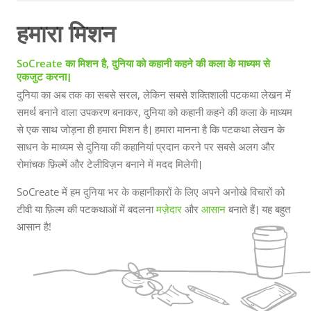
करने में सहायता करेंगे। जी हाँ, आपने सही पढ़ा, SoCreate के बारे में
डाक्यूमेंट्री -- जो स्टार्टअप के रूप में आपके सामने हमारा सफर प्रदर्शित
हमारा मिशन
करेगा और हम आपको बताना चाहते हैं कि हमारी बेहतरीन टीम आपके लिए
सर्वश्रेष्ठ पटकथा लेखन अनुभव प्रदान करने के लिए कठिन मेहनत कर
SoCreate का मिशन है, दुनिया को कहानी कहने की कला के माध्यम से
एकजुट करना।
रही है। अपनी इंजीनियरिंग पृष्ठभूमि के साथ सैम का फिल्म के लिए जुनून
दुनिया का अब तक का सबसे सरल, लेकिन सबसे शक्तिशाली पटकथा लेखन में
उन्हें इस पद ...
समर्थ बनाने वाला उपकरण बनाकर, दुनिया को कहानी कहने की कला के माध्यम
से एक साथ जोड़ना ही हमारा मिशन है। हमारा मानना है कि पटकथा लेखन के
साधन के माध्यम से दुनिया की कहानियां प्रदान करने पर सबसे अलग और
रोमांचक फ़िल्में और टेलीविज़न बनाने में मदद मिलेगी।
SoCreate में हम दुनिया भर के कहानीकारों के लिए अपने अनोखे विचारों को
टीवी या फ़िल्म की पटकथाओं में बदलना
मज़ेदार
और
आसान
बनाते हैं। यह बहुत
आसान है!