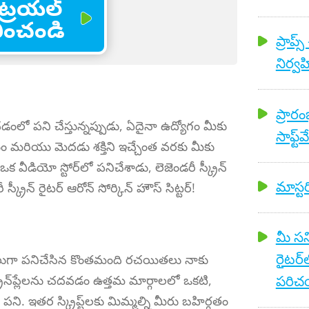
ట్రయల్
భించండి
ప్రాప్
నిర్
ప్రార
ించడంలో పని చేస్తున్నప్పుడు, ఏదైనా ఉద్యోగం మీకు
సాఫ్ట్
రియు మెదడు శక్తిని ఇచ్చేంత వరకు మీకు
ో ఒక వీడియో స్టోర్‌లో పనిచేశాడు, లెజెండరీ స్క్రీన్
మాస్టర
స్క్రీన్ రైటర్ ఆరోన్ సోర్కిన్ హౌస్ సిట్టర్!
మీ సన
రైటర
రీడర్‌లుగా పనిచేసిన కొంతమంది రచయితలు నాకు
పరిచయ
్క్రీన్‌ప్లేలను చదవడం ఉత్తమ మార్గాలలో ఒకటి,
న పని. ఇతర స్క్రిప్ట్‌లకు మిమ్మల్ని మీరు బహిర్గతం