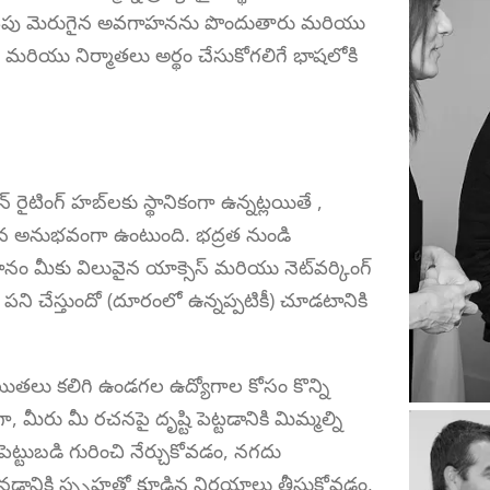
ర వైపు మెరుగైన అవగాహనను పొందుతారు మరియు
ియు నిర్మాతలు అర్థం చేసుకోగలిగే భాషలోకి
్ రైటింగ్ హబ్‌లకు స్థానికంగా ఉన్నట్లయితే ,
ైన అనుభవంగా ఉంటుంది. భద్రత నుండి
థానం మీకు విలువైన యాక్సెస్ మరియు నెట్‌వర్కింగ్
పని చేస్తుందో (దూరంలో ఉన్నప్పటికీ) చూడటానికి
రచయితలు కలిగి ఉండగల ఉద్యోగాల కోసం కొన్ని
 మీరు మీ రచనపై దృష్టి పెట్టడానికి మిమ్మల్ని
ట్టుబడి గురించి నేర్చుకోవడం, నగదు
ొనడానికి స్పృహతో కూడిన నిర్ణయాలు తీసుకోవడం,