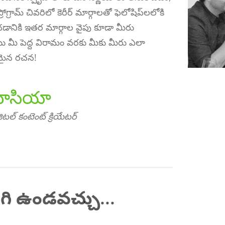
రోగ్రామ్ చివరిలో కెరీర్ మార్గాలతో ఫెలోషిప్‌లలోకి
డానికి ఇతర మార్గాల వైపు కూడా మీరు
యు మీ పెద్ద విరామం వరకు మీకు మీరు ఎలా
రమైన రచన!
 లూసియా
ిటల్ కంటెంట్ క్రియేటర్
ిగి ఉండవచ్చు...