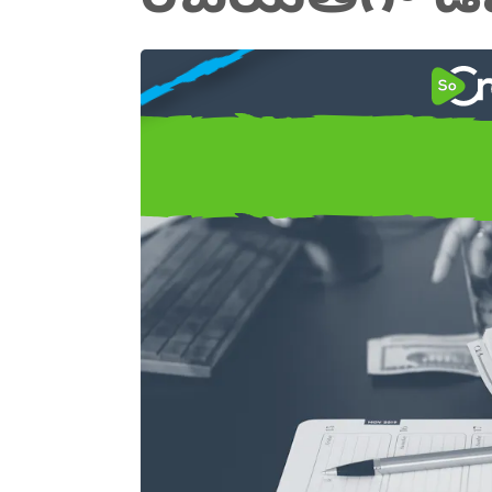
ఎలా
మీరు స్క్రీన్‌ప్లేలు
రచయితగా డబ్బు