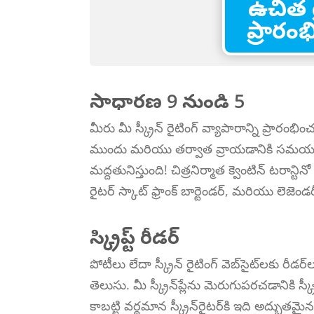
ఉచిత 
ప్రారం
సాధారణ 9 నుండి 5
మీరు మీ స్క్రీన్ రైటింగ్ వ్యాపారాన్ని ప్రారంభ
ముందు మరియు తర్వాత వ్రాయడానికి సమయం మ
మద్దతునిస్తుంది! చిత్రనిర్మాత క్వెంటిన్ టరాన్టిన
రైటర్ స్కాట్ ఫ్రాంక్ బార్టెండర్, మరియు లెజెండరీ 
స్క్రిప్ట్ రీడర్
పోటీలు లేదా స్క్రీన్ రైటింగ్ వెబ్‌సైట్‌లకు 
తెలుసు. మీ స్క్రీన్‌ప్లేను మెరుగుపరచడానికి స
కాబట్టి వర్ధమాన స్క్రీన్‌రైటర్‌కి ఇది అద్భుతమై