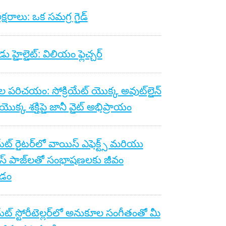
క్షరాలు: ఒక సమగ్ర గైడ్
ు హైలైట్: విలియం ఫ్లెచ్చర్
ల పరిచయం: సోక్రియేట్ యొక్క అవుట్‌లైన్
యొక్క శక్తిపై జానీ వైట్ అభిప్రాయం
యేట్ రైటర్‌లో వాయిస్ ఎఫెక్ట్స్ మరియు
స్ పాజ్‌లతో సంభాషణలకు జీవం
డం
యేట్ స్టోరీటెల్లర్‌లో అనుకూల సంగీతంతో మీ