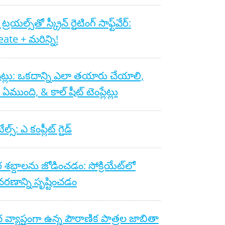
రయల్స్‌తో స్క్రీన్ రైటింగ్ సాఫ్ట్‌వేర్:
ate + మరిన్ని!
షీట్లు: ఒకదాన్ని ఎలా తయారు చేయాలి,
 ఏముంది, & కాల్ షీట్ టెంప్లేట్లు
ల్స్: ఎ కంప్లీట్ గైడ్
 శబ్దాలను జోడించడం: సోక్రియేట్‌లో
రణాన్ని సృష్టించడం
చ వ్యాప్తంగా ఉన్న పౌరాణిక పాత్రల జాబితా