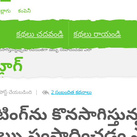
బ్లాగు
కంపెనీ
కథలు చదవండి
కథలు రాయండి
ు కొనసాగిస్తున్నప్పుడు రచయితగా డబ్బు సంపాదించడం ఎలా
ublish your stories to a global audience.
Try it no
్లాగ్
పోస్ట్ చేయబడింది
2 సంబంధిత కథనాలు
ైటింగ్‌ను కొనసాగిస్తు
్బు సంపాదించడం 