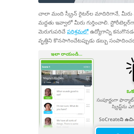
చాలా మంది స్క్రీన్ రైటర్‌ల మాదిరిగానే, మీరు
మద్దతు ఇవ్వాలో మీరు గుర్తించాలి. స్టోరీటెల్
మెరుగుపరిచే
పరిశ్రమలో
ఉద్యోగాన్ని కనుగొనడ
వృత్తిని కొనసాగించేటప్పుడు డబ్బు సంపాదించడా
ఇలా రాయండి...
ఒక క
సంపూర్ణంగా ఫార్మ
స్క్రిప్ట్‌న
SoCreateని ఉచి