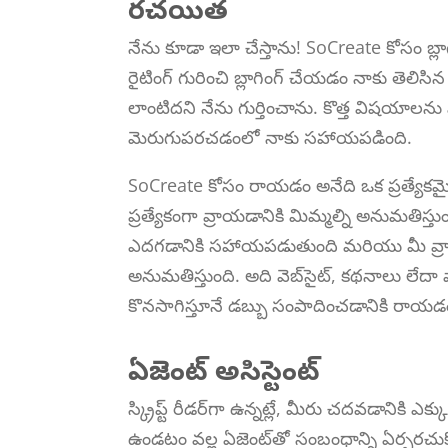
రచయిత
నేను కూడా ఇలా చేస్తాను! SoCreate కోసం బ
రైటింగ్ గురించి బ్లాగింగ్ చేయడం నాకు తెలి
లాంటిదని నేను గుర్తించాను. కొత్త విషయాల
మెరుగుపరచడంలో నాకు సహాయపడింది.
SoCreate కోసం రాయడం అనేది ఒక ప్రత్యేకమైన 
ప్రత్యేకంగా వ్రాయడానికి మిమ్మల్ని అనుమతిస్త
ఎదగడానికి సహాయపడుతుంది మరియు మీ వ్రాత
అనుమతిస్తుంది. అది వెబ్‌సైట్, కథనాలు లేదా 
కొనసాగిస్తూనే డబ్బు సంపాదించడానికి రాయడం 
ఏజెంట్ అసిస్టెంట్
స్క్రిప్ట్ రీడర్‌గా ఉన్నట్లే, మీరు చదవడానికి ఎ
ఉండటం వల్ల ఏజెంట్‌తో సంబంధాన్ని ఏర్పరచుకోవడ