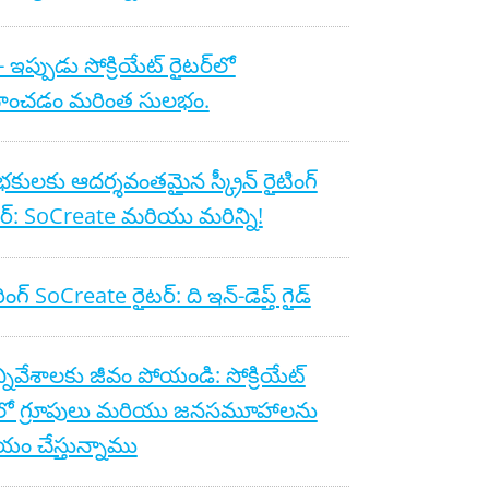
స్ - ఇప్పుడు సోక్రియేట్ రైటర్‌లో
వహించడం మరింత సులభం.
ంభకులకు ఆదర్శవంతమైన స్క్రీన్ రైటింగ్
‌వేర్: SoCreate మరియు మరిన్ని!
ింగ్ SoCreate రైటర్: ది ఇన్-డెప్త్ గైడ్
్నివేశాలకు జీవం పోయండి: సోక్రియేట్
్‌లో గ్రూపులు మరియు జనసమూహాలను
ం చేస్తున్నాము