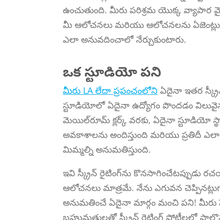
ఉంచుతుంది. మీరు పరిశ్రమ యొక్క వ్యాపా
మీ ఆలోచనలు మరియు ఆలోచనలను ఏజెంట్లు మర
ఎలా అనువదించాలో నేర్చుకుంటారు.
ఒక స్టూడియో పని
మీరు LA లేదా ప్రపంచంలోని
ఏదైనా ఇతర స్క్రీన
స్టూడియోలో ఏదైనా ఉద్యోగం పొందడం విలువ
మెయిల్‌రూమ్ క్లర్క్ వరకు, ఏదైనా స్టూడియో స్
అవకాశాలను అందిస్తుంది మరియు ప్రతిదీ ఎలా 
మిమ్మల్ని అనుమతిస్తుంది.
ఇవి స్క్రీన్ రైటింగ్‌ను కొనసాగించేటప్పుడు 
ఆలోచనలు మాత్రమే. నేను ఎగువన చెప్పినట్లుగా,
అనుమతించే ఏదైనా మార్గం మంచి పని! మీరు పె
బహుమతులతో స్క్రీన్ రైటింగ్ పోటీలలో పాల్గ