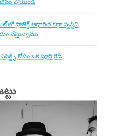
 జీవం పోయండి
యేట్‌లో ప్రాజెక్ట్ ఆధారిత కథా సృష్టిని
ం చేస్తున్నాము
ఎఫెక్ట్స్ కోసం ఒక పూర్తి గైడ్
ట్టు