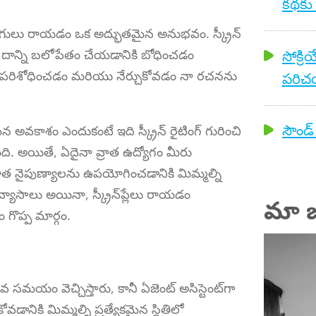
కథకు
్లాగులు రాయడం ఒక అద్భుతమైన అనుభవం. స్క్రీన్
సిన దాన్ని బలోపేతం చేయడానికి బోధించడం
సోక్రి
ను పరిశోధించడం మరియు నేర్చుకోవడం నా రచనను
పరిచయ
సౌండ్ 
అవకాశం ఎందుకంటే ఇది స్క్రీన్ రైటింగ్ గురించి
ుంది. అయితే, ఏదైనా వ్రాత ఉద్యోగం మీరు
 నైపుణ్యాలను ఉపయోగించడానికి మిమ్మల్ని
వ్యాసాలు అయినా, స్క్రీన్‌ప్లేలు రాయడం
మా జ
గొప్ప మార్గం.
క్కువ సమయం వెచ్చిస్తారు, కానీ ఏజెంట్ అసిస్టెంట్‌గా
ానికి మిమ్మల్ని ప్రత్యేకమైన స్థితిలో