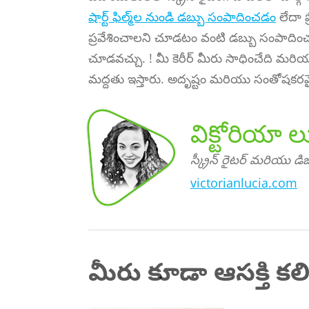
షార్ట్ ఫిల్మ్‌ల నుండి డబ్బు సంపాదించడం
లేదా ప్
ప్రవేశించాలని చూడటం వంటి డబ్బు సంపాదించ
చూడవచ్చు. ! మీ కెరీర్ మీరు సాధించేది మరి
మద్దతు ఇస్తారు. అదృష్టం మరియు సంతోషక
విక్టోరియా
స్క్రీన్ రైటర్ మరియు డిజ
victorianlucia.com
యా
యా,
యు
డిజిటల్
కంటెంట్
క్రియేటర్
విక్టోరి
లూసి
స్క్రీన్
రైటర్ మరి
మీరు కూడా ఆసక్తి కల