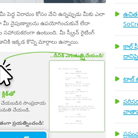
ఉచిత ట్
 మీ పెద్ద విరామం కోసం వేచి ఉన్నప్పుడు మీకు ఎలా
SoCre
లర్‌గా మీ నైపుణ్యాలను ఉపయోగించుకునే లేదా
ం సహాయకరంగా ఉంటుంది. మీ స్క్రీన్ రైటింగ్
నికి ఇక్కడ కొన్ని మార్గాలు ఉన్నాయి.
కాల్ 
దానిపై
...దీనికి ఎగుమతి చేయండి!
టాల్ టే
్లిక్‌తో
పరిసర
ాట్ చేయబడిన సాంప్రదాయ
ు ఎగుమతి చేయండి.
వాతావ
తంగా ప్రయత్నించండి!
ప్రపం