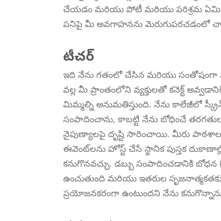
చేయడం మరియు పోటీ మరియు పరిశ్రమ ఏమి వ
పనిపై మీ అవగాహనను మెరుగుపరచడంలో చా
టీచర్
ఇది నేను గతంలో చేసిన మరియు సంతోషంగా మళ్లీ
వల్ల మీ ప్రాంతంలోని వ్యక్తులతో కనెక్ట్ అవ్వడ
మిమ్మల్ని అనుమతిస్తుంది. నేను కాలేజీలో స్క్రీన
సంపాదించాను, కాబట్టి నేను బోధించే తరగతు
నైపుణ్యాలపై దృష్టి సారించాయి. మీరు పాఠశాలల
ఈవెంట్‌లను హోస్ట్ చేసే స్థానిక పుస్తక దుకా
కనుగొనవచ్చు. డబ్బు సంపాదించడానికి బోధన గ
ఉంచుతుంది మరియు ఇతరుల సృజనాత్మకతకు 
ప్రయోజనకరంగా ఉంటుందని నేను కనుగొన్నాన