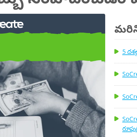
మరిన్
 వ్రాసేటప్పుడు
5 దశల్
 సంపాదించండి
SoCre
SoCre
SoCre
రూపుద