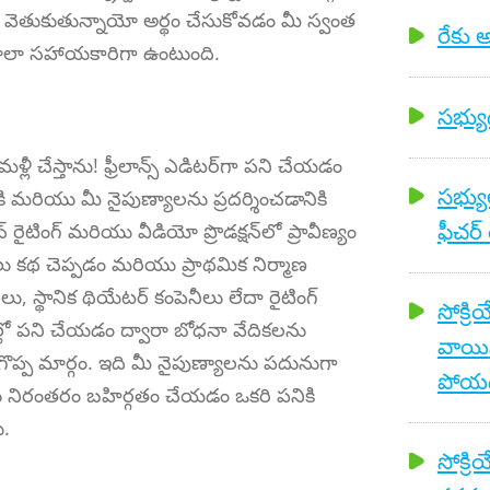
ెతుకుతున్నాయో అర్థం చేసుకోవడం మీ స్వంత
రేకు అ
లా సహాయకారిగా ఉంటుంది.
సభ్యుడ
 చేస్తాను! ఫ్రీలాన్స్ ఎడిటర్‌గా పని చేయడం
సభ్యు
ానికి మరియు మీ నైపుణ్యాలను ప్రదర్శించడానికి
ఫీచర్ 
్ రైటింగ్ మరియు వీడియో ప్రొడక్షన్‌లో ప్రావీణ్యం
లు కథ చెప్పడం మరియు ప్రాథమిక నిర్మాణ
ు, స్థానిక థియేటర్ కంపెనీలు లేదా రైటింగ్
సోక్రి
ణాల్లో పని చేయడం ద్వారా బోధనా వేదికలను
వాయి
ొప్ప మార్గం. ఇది మీ నైపుణ్యాలను పదునుగా
పోయ
నిరంతరం బహిర్గతం చేయడం ఒకరి పనికి
ు.
సోక్రి