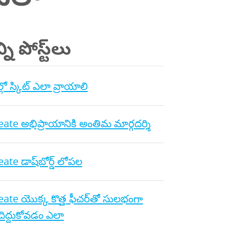
ని పోస్ట్‌లు
లో స్కిట్ ఎలా వ్రాయాలి
ate అభిప్రాయానికి అంతిమ మార్గదర్శి
ate డాష్‌బోర్డ్ లోపల
ate యొక్క కొత్త ఫీచర్‌తో సులభంగా
ిద్దుకోవడం ఎలా