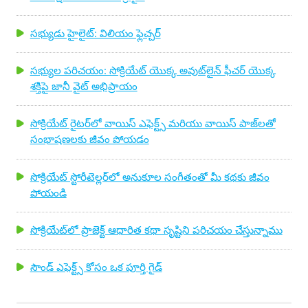
సభ్యుడు హైలైట్: విలియం ఫ్లెచ్చర్
సభ్యుల పరిచయం: సోక్రియేట్ యొక్క అవుట్‌లైన్ ఫీచర్ యొక్క
శక్తిపై జానీ వైట్ అభిప్రాయం
సోక్రియేట్ రైటర్‌లో వాయిస్ ఎఫెక్ట్స్ మరియు వాయిస్ పాజ్‌లతో
సంభాషణలకు జీవం పోయడం
సోక్రియేట్ స్టోరీటెల్లర్‌లో అనుకూల సంగీతంతో మీ కథకు జీవం
పోయండి
సోక్రియేట్‌లో ప్రాజెక్ట్ ఆధారిత కథా సృష్టిని పరిచయం చేస్తున్నాము
సౌండ్ ఎఫెక్ట్స్ కోసం ఒక పూర్తి గైడ్