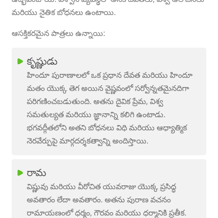
మరియు నైతిక బోధనలు ఉంటాయి.
ఆసక్తికరమైన పాత్రలు ఉన్నాయి:
కృష్ణుడు
హిందూ పురాణాలలో ఒక ప్రధాన దేవత మరియు హిందూ
మతం యొక్క తెగ అయిన వైష్ణవంలో సర్వోన్నతమైనదిగా
పరిగణించబడుతుంది. అతను దైవిక ప్రేమ, విశ్వ
సమతుల్యత మరియు జ్ఞానాన్ని కలిగి ఉంటాడు.
భగవద్గీతలోని అతని బోధనలు విధి మరియు ఆధ్యాత్మిక
నెరవేర్పుపై మార్గదర్శకత్వాన్ని అందిస్తాయి.
రామ
విష్ణువు మరియు వీరోచిత యువరాజు యొక్క ప్రసిద్ధ
అవతారం లేదా అవతారం. అతను పురాణ వచనం
రామాయణంలో ధర్మం, గౌరవం మరియు ధర్మానికి ప్రతీక.