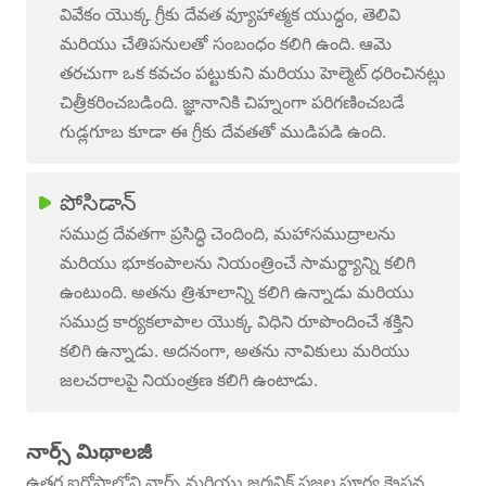
వివేకం యొక్క గ్రీకు దేవత వ్యూహాత్మక యుద్ధం, తెలివి
మరియు చేతిపనులతో సంబంధం కలిగి ఉంది. ఆమె
తరచుగా ఒక కవచం పట్టుకుని మరియు హెల్మెట్ ధరించినట్లు
చిత్రీకరించబడింది. జ్ఞానానికి చిహ్నంగా పరిగణించబడే
గుడ్లగూబ కూడా ఈ గ్రీకు దేవతతో ముడిపడి ఉంది.
పోసిడాన్
సముద్ర దేవతగా ప్రసిద్ధి చెందింది, మహాసముద్రాలను
మరియు భూకంపాలను నియంత్రించే సామర్థ్యాన్ని కలిగి
ఉంటుంది. అతను త్రిశూలాన్ని కలిగి ఉన్నాడు మరియు
సముద్ర కార్యకలాపాల యొక్క విధిని రూపొందించే శక్తిని
కలిగి ఉన్నాడు. అదనంగా, అతను నావికులు మరియు
జలచరాలపై నియంత్రణ కలిగి ఉంటాడు.
నార్స్ మిథాలజీ
ఉత్తర ఐరోపాలోని నార్స్ మరియు జర్మనిక్ ప్రజల పూర్వ క్రైస్తవ