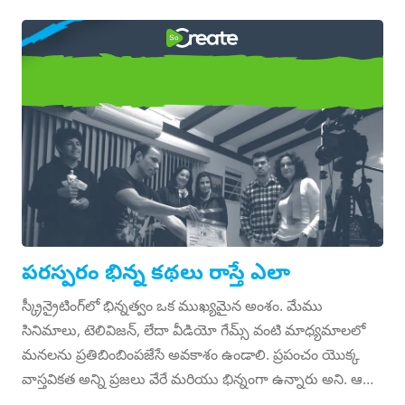
ఈవెంట్లుగా భావిస్తాం. కానీ అది ఎంతో లోతైనది. మనం ఏ
సంస్కృతిలో జన్మించామో దానిలో profoundly ప్రపంచాన్ని ఎలా
ఎలా
అవగాహన చేస్తామో అది ఆకర్షిస్తుంది — మనకు తెలియదు కానీ.
జీవితం అనుభవిస్తున్న దృశ్యాన్ని అతిక్రమించి, మన తాత్వికతలు
పరస్పరం భిన్న కథలు రాస్తే ఎలా
మరియు ప్రవర్తనలను ప్రభావితం చేస్తుంది. ఉదాహరణకు, పాశ్చాత్య
సంస్కృతి మరియు దూర సంస్కృతుల మధ్య నిర్వహించేవి,
పాశ్చాత్యంలో మాంసాహారం తినడం అసహ్యంగా ఉంటుంది ...
పరస్పరం భిన్న కథలు రాస్తే ఎలా
స్క్రీన్రైటింగ్‌లో భిన్నత్వం ఒక ముఖ్యమైన అంశం. మేము
సినిమాలు, టెలివిజన్, లేదా వీడియో గేమ్స్ వంటి మాధ్యమాలలో
మనలను ప్రతిబింబింపజేసే అవకాశం ఉండాలి. ప్రపంచం యొక్క
వాస్తవికత అన్ని ప్రజలు వేరే మరియు భిన్నంగా ఉన్నారు అని. ఆ
వాస్తవికతను ఖచ్చితంగా ప్రతిబింబించడానికి మనం మన