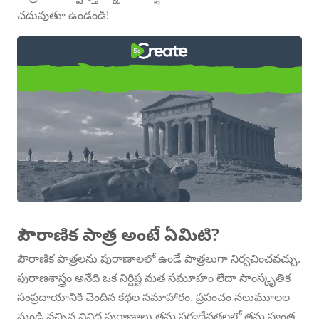
చదువుతూ ఉండండి!
ప్రపంచ వ్యాప్తంగా ఉన్న పౌరాణిక
పాత్రల జాబితా
పౌరాణిక పాత్ర అంటే ఏమిటి?
పౌరాణిక పాత్రలను పురాణాలలో ఉండే పాత్రలుగా నిర్వచించవచ్చు.
పురాణశాస్త్రం అనేది ఒక నిర్దిష్ట మత సమూహం లేదా సాంస్కృతిక
సంప్రదాయానికి చెందిన కథల సమాహారం. ప్రపంచం నలుమూలల
నుండి వచ్చిన వివిధ పురాణాలు తమ సర్వదేవతలలో తమ స్వంత