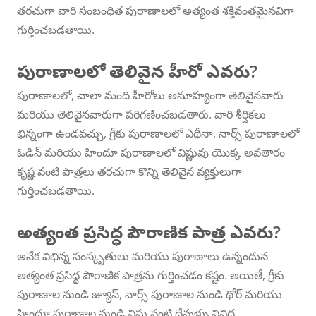
తరచుగా వారి సంబంధిత పురాణాలలో అత్యంత శక్తివంతమైనవిగా
గుర్తించబడతాయి.
పురాణాలలో తెలివైన హీరో ఎవరు?
పురాణాలలో, చాలా మంది హీరోలు అనూహ్యంగా తెలివైనవారు
మరియు తెలివైనవారుగా పరిగణించబడతారు. వారి శీర్షికలు
భిన్నంగా ఉండవచ్చు, గ్రీకు పురాణాలలో ఎథీనా, నార్స్ పురాణాలలో
ఓడిన్ మరియు హిందూ పురాణాలలో విష్ణువు యొక్క అవతారం
కృష్ణ వంటి పాత్రలు తరచుగా కొన్ని తెలివైన వ్యక్తులుగా
గుర్తించబడతాయి.
అత్యంత ప్రసిద్ధ పౌరాణిక పాత్ర ఎవరు?
అనేక విభిన్న సంస్కృతులు మరియు పురాణాలు ఉన్నందున
అత్యంత ప్రసిద్ధ పౌరాణిక పాత్రను గుర్తించడం కష్టం. అయితే, గ్రీకు
పురాణాల నుండి జ్యూస్, నార్స్ పురాణాల నుండి థోర్ మరియు
హిందూ పురాణాల నుండి విష్ణు వంటి దేవుళ్ళు వివిధ