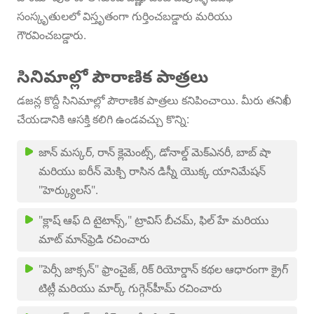
సంస్కృతులలో విస్తృతంగా గుర్తించబడ్డారు మరియు
గౌరవించబడ్డారు.
సినిమాల్లో పౌరాణిక పాత్రలు
డజన్ల కొద్దీ సినిమాల్లో పౌరాణిక పాత్రలు కనిపించాయి. మీరు తనిఖీ
చేయడానికి ఆసక్తి కలిగి ఉండవచ్చు కొన్ని:
జాన్ మస్కర్, రాన్ క్లెమెంట్స్, డోనాల్డ్ మెక్‌ఎనరీ, బాబ్ షా
మరియు ఐరీన్ మెక్చి రాసిన డిస్నీ యొక్క యానిమేషన్
"హెర్క్యులస్".
"క్లాష్ ఆఫ్ ది టైటాన్స్," ట్రావిస్ బీచమ్, ఫిల్ హే మరియు
మాట్ మాన్‌ఫ్రెడి రచించారు
"పెర్సీ జాక్సన్" ఫ్రాంచైజ్, రిక్ రియోర్డాన్ కథల ఆధారంగా క్రైగ్
టిట్లీ మరియు మార్క్ గుగ్గెన్‌హీమ్ రచించారు