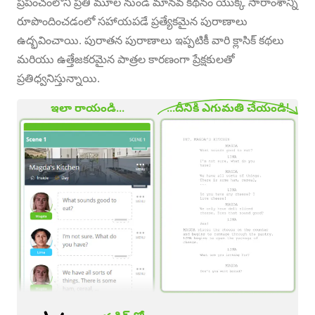
ప్రపంచంలోని ప్రతి మూల నుండి మానవ కథనం యొక్క సారాంశాన్ని
రూపొందించడంలో సహాయపడే ప్రత్యేకమైన పురాణాలు
ఉద్భవించాయి. పురాతన పురాణాలు ఇప్పటికీ వారి క్లాసిక్ కథలు
మరియు ఉత్తేజకరమైన పాత్రల కారణంగా ప్రేక్షకులతో
ప్రతిధ్వనిస్తున్నాయి.
ఇలా రాయండి...
...దీనికి ఎగుమతి చేయండి!