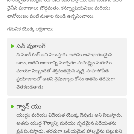
చైనీస్ పురాణాలు బౌద్ధమతం, కన్ఫ్యూషియనిజం మరియు
టావోయిజం వంటి మతాల నుండి ఉద్భవించాయి.
గమనిక యొక్క లక్షణాలు:
సన్ వుకాంగ్
ది మంకీ కింగ్ అని పిలుస్తారు. అతను అసాధారణమైన
బలం, అతని ఆకారాన్ని మార్చగల సామర్థ్యం మరియు
మాయా సిబ్బందితో శక్తివంతమైన వ్యక్తి. సాహసోపేత
ప్రయాణాలలో అతని నైపుణ్యాల కోసం అతను తరచుగా
వెతకబడతాడు.
గ్వాన్ యు
యుద్ధం మరియు విధేయత యొక్క దేవుడు అని పిలుస్తారు.
అతను యుద్ధ శౌర్యాన్ని మరియు దృఢమైన విధేయతను
ప్రతిబింబిస్తాడు, తరచుగా బలీయమైన హాల్బర్డ్‌ను పట్టుకుని