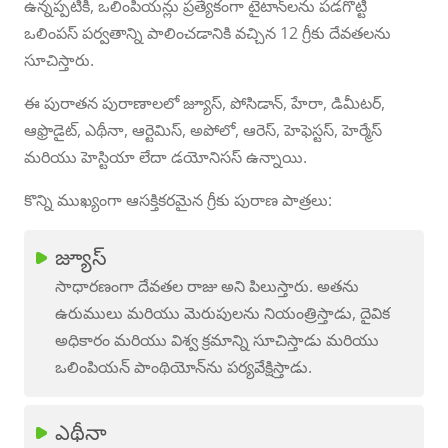
ఉన్నప్పటికీ, ఒలింపియన్లు ప్రత్యేకంగా టైటాన్‌లను పడగొట్టి
ఒలింపస్ పర్వతాన్ని పాలించడానికి వచ్చిన 12 గ్రీకు దేవతలను
సూచిస్తారు.
ఈ పురాతన పురాణాలలో జ్యూస్, పోసిడాన్, హేరా, డిమీటర్,
ఆఫ్రొడైట్, ఎథీనా, ఆర్టెమిస్, అపోలో, ఆరెస్, హెఫెస్టస్, హెర్మేస్
మరియు హెస్టియా లేదా డయోనిసస్ ఉన్నాయి.
కొన్ని ముఖ్యంగా ఆసక్తికరమైన గ్రీకు పురాణ పాత్రలు:
జ్యూస్
సాధారణంగా దేవతల రాజు అని పిలుస్తారు. అతను
ఉరుములు మరియు మెరుపులను నియంత్రిస్తాడు, దైవిక
అధికారం మరియు విశ్వ క్రమాన్ని సూచిస్తాడు మరియు
ఒలింపియన్ పాంథియోన్‌ను పర్యవేక్షిస్తాడు.
ఎథీనా