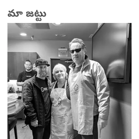
మా జట్టు