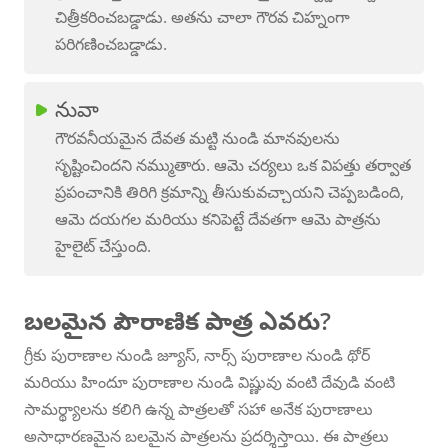
చిత్రీకరించబడ్డాడు. అతను చాలా గౌరవ చిహ్నంగా
పరిగణించబడ్డాడు.
నువా
గౌరవనీయమైన దేవత మట్టి నుండి మానవులను
సృష్టించిందని నమ్ముతారు. ఆమె చర్యలు ఒక విపత్తు తర్వాత
ప్రపంచానికి తిరిగి క్రమాన్ని తీసుకువచ్చాయని చెప్పబడింది,
ఆమె దయగల మరియు కనిపెట్టే దేవతగా ఆమె పాత్రను
హైలైట్ చేస్తుంది.
బలమైన పౌరాణిక పాత్ర ఎవరు?
గ్రీకు పురాణాల నుండి జ్యూస్, నార్స్ పురాణాల నుండి థోర్
మరియు హిందూ పురాణాల నుండి విష్ణువు వంటి దేవుడి వంటి
సామర్థ్యాలను కలిగి ఉన్న పాత్రలతో సహా అనేక పురాణాలు
అసాధారణమైన బలమైన పాత్రలను ప్రదర్శిస్తాయి. ఈ పాత్రలు