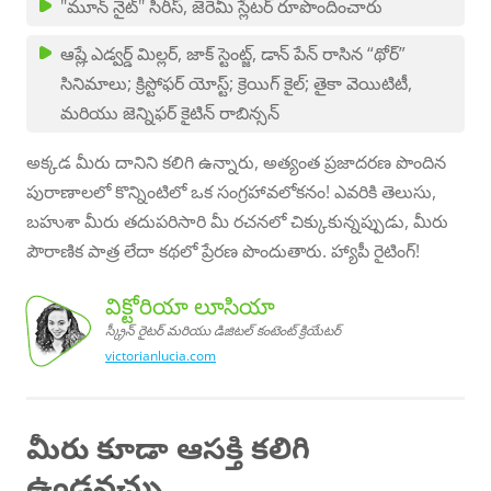
"మూన్ నైట్" సిరీస్, జెరెమీ స్లేటర్ రూపొందించారు
ఆష్లే ఎడ్వర్డ్ మిల్లర్, జాక్ స్టెంట్జ్, డాన్ పేన్ రాసిన “థోర్”
సినిమాలు; క్రిస్టోఫర్ యోస్ట్; క్రెయిగ్ కైల్; తైకా వెయిటిటీ,
మరియు జెన్నిఫర్ కైటిన్ రాబిన్సన్
అక్కడ మీరు దానిని కలిగి ఉన్నారు, అత్యంత ప్రజాదరణ పొందిన
పురాణాలలో కొన్నింటిలో ఒక సంగ్రహావలోకనం! ఎవరికి తెలుసు,
బహుశా మీరు తదుపరిసారి మీ రచనలో చిక్కుకున్నప్పుడు, మీరు
పౌరాణిక పాత్ర లేదా కథలో ప్రేరణ పొందుతారు. హ్యాపీ రైటింగ్!
విక్టోరియా లూసియా
స్క్రీన్ రైటర్ మరియు డిజిటల్ కంటెంట్ క్రియేటర్
victorianlucia.com
యా
యా,
యు
డిజిటల్
కంటెంట్
క్రియేటర్
విక్టోరి
లూసి
స్క్రీన్
రైటర్ మరి
మీరు కూడా ఆసక్తి కలిగి
ఉండవచ్చు...