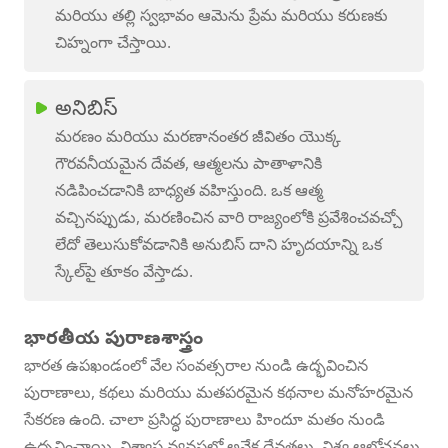
మరియు తల్లి స్వభావం ఆమెను ప్రేమ మరియు కరుణకు
చిహ్నంగా చేస్తాయి.
అనిబిస్
మరణం మరియు మరణానంతర జీవితం యొక్క
గౌరవనీయమైన దేవత, ఆత్మలను పాతాళానికి
నడిపించడానికి బాధ్యత వహిస్తుంది. ఒక ఆత్మ
వచ్చినప్పుడు, మరణించిన వారి రాజ్యంలోకి ప్రవేశించవచ్చో
లేదో తెలుసుకోవడానికి అనుబిస్ దాని హృదయాన్ని ఒక
స్కేల్‌పై తూకం వేస్తాడు.
భారతీయ పురాణశాస్త్రం
భారత ఉపఖండంలో వేల సంవత్సరాల నుండి ఉద్భవించిన
పురాణాలు, కథలు మరియు మతపరమైన కథనాల మనోహరమైన
సేకరణ ఉంది. చాలా ప్రసిద్ధ పురాణాలు హిందూ మతం నుండి
ఉద్భవించాయి. విశ్వాస వ్యవస్థలో అనేక దేవతలు, విశ్వ ఆలోచనలు