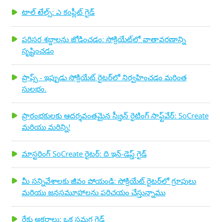
టాల్ టేల్స్: ఎ కంప్లీట్ గైడ్
పరిసర శబ్దాలను జోడించడం: సోక్రియేట్‌లో వాతావరణాన్ని
సృష్టించడం
ప్రాప్స్ - ఇప్పుడు సోక్రియేట్ రైటర్‌లో నిర్వహించడం మరింత
సులభం.
ప్రారంభకులకు ఆదర్శవంతమైన స్క్రీన్ రైటింగ్ సాఫ్ట్‌వేర్: SoCreate
మరియు మరిన్ని!
మాస్టరింగ్ SoCreate రైటర్: ది ఇన్-డెప్త్ గైడ్
మీ సన్నివేశాలకు జీవం పోయండి: సోక్రియేట్ రైటర్‌లో గ్రూపులు
మరియు జనసమూహాలను పరిచయం చేస్తున్నాము
రేకు అక్షరాలు: ఒక సమగ్ర గైడ్