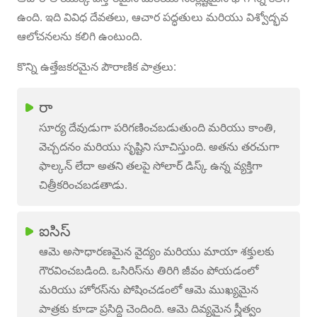
ఉంది. ఇది వివిధ దేవతలు, ఆచార పద్ధతులు మరియు విశ్వోద్భవ
ఆలోచనలను కలిగి ఉంటుంది.
కొన్ని ఉత్తేజకరమైన పౌరాణిక పాత్రలు:
రా
సూర్య దేవుడుగా పరిగణించబడుతుంది మరియు కాంతి,
వెచ్చదనం మరియు సృష్టిని సూచిస్తుంది. అతను తరచుగా
ఫాల్కన్ లేదా అతని తలపై సోలార్ డిస్క్ ఉన్న వ్యక్తిగా
చిత్రీకరించబడతాడు.
ఐసిస్
ఆమె అసాధారణమైన వైద్యం మరియు మాయా శక్తులకు
గౌరవించబడింది. ఒసిరిస్‌ను తిరిగి జీవం పోయడంలో
మరియు హోరస్‌ను పోషించడంలో ఆమె ముఖ్యమైన
పాత్రకు కూడా ప్రసిద్ది చెందింది. ఆమె దివ్యమైన స్త్రీత్వం