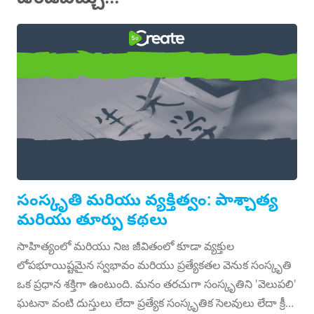
సంస్కృతి మరియు వ్యక్తిత్వం
పాశ్చాత్య మరియు తూర్పు కథలు
సంస్కృతి మరియు వ్యక్తిత్వం: పాశ్చాత్య
మరియు తూర్పు కథలు
సాహిత్యంలో మరియు నిజ జీవితంలో కూడా వ్యక్తుల
లోపభూయిష్టమైన స్వభావం మరియు ప్రత్యేకతల వెనుక సంస్కృతి
ఒక ప్రధాన శక్తిగా ఉంటుంది. మనం తరచుగా సంస్కృతిని 'వెలుపలి'
ఘటనా వంటి దుస్తులు లేదా ప్రత్యేక సంస్కృతిక సెలవులు లేదా క్రీడా