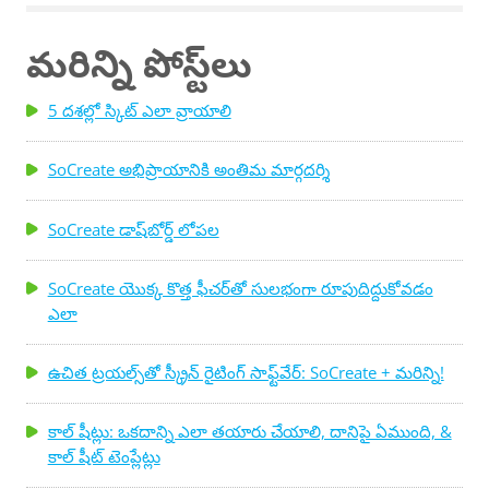
పద్ధతులలో ప్రవేశిస్తాము. అంతర్జాతీయ ప్రేక్షకుల కోసం వ్రాయడానికి
6 చిట్కాలు: మీ ప్రేక్షకులు ఎవరో తెలుసుకోవటం అనేది రచనలో పెద్ద
మరిన్ని పోస్ట్‌లు
భాగం. ప్రతి కథ అందరికీ కాదు, కానీ విశ్వవ్యాప్త విషయాలు కేవలం
ఆంగ్ల భాషలో మాట్లాడే ప్రేక్షకులకే కాకుండా మరెందరికైనా
5 దశల్లో స్కిట్ ఎలా వ్రాయాలి
ఆకర్షించగలవు. చాలా మంది అర్థం చేసుకోవడం మరియు
ఆరాధించడం ప్రారంభించగలన్ని చేయడానికి, ప్రాంతీయ-స్పెసిఫిక్
SoCreate అభిప్రాయానికి అంతిమ మార్గదర్శి
భాష లేదా తప్పు అనువాదాలను ...
SoCreate డాష్‌బోర్డ్ లోపల
SoCreate యొక్క కొత్త ఫీచర్‌తో సులభంగా రూపుదిద్దుకోవడం
ఎలా
ఉచిత ట్రయల్స్‌తో స్క్రీన్ రైటింగ్ సాఫ్ట్‌వేర్: SoCreate + మరిన్ని!
కాల్ షీట్లు: ఒకదాన్ని ఎలా తయారు చేయాలి, దానిపై ఏముంది, &
కాల్ షీట్ టెంప్లేట్లు