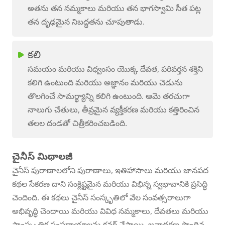
అతను తన నమ్మకాలు మరియు తన భాగస్వామి సీత పట్ల
తన దృఢమైన నిబద్ధతను చూపుతాడు.
కలి
సమయం మరియు విధ్వంసం యొక్క దేవత, పరివర్తన శక్తిని
కలిగి ఉంటుంది మరియు అజ్ఞానం మరియు చెడును
తొలగించే సామర్థ్యాన్ని కలిగి ఉంటుంది. ఆమె తరచుగా
నాలుగు చేతులు, తీవ్రమైన వ్యక్తీకరణ మరియు కత్తిరించిన
తలల దండతో చిత్రీకరించబడింది.
చైనీస్ మిథాలజీ
చైనీస్ పురాణాలలోని పురాణాలు, ఇతిహాసాలు మరియు జానపద
కథల సేకరణ దాని సంక్లిష్టమైన మరియు విభిన్న స్వభావానికి ప్రసిద్ధి
చెందింది. ఈ కథలు చైనీస్ సంస్కృతిలో వేల సంవత్సరాలుగా
అభివృద్ధి చెందాయి మరియు వివిధ నమ్మకాలు, దేవతలు మరియు
సాంస్కృతిక సంప్రదాయాలను కవర్ చేస్తాయి. జనాదరణ పొందిన