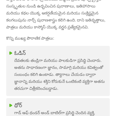
సంస్కృతుల నుండి ఉద్భవించిన పురాణాలు, ఇతిహాసాలు
మరియు కథల యొక్క ఆకర్షణీయమైన మరియు సంక్లిష్టమైన
కలగలుపును నార్స్ పురాణశాస్త్రం కలిగి ఉంది. దాని ఇతివృత్తాలు,
పాత్రలు మరియు కాస్మోస్ యొక్క వర్ణన ప్రత్యేకమైనవి.
కొన్ని ముఖ్య పౌరాణిక పాత్రలు:
ఓడిన్
దేవతలకు తండ్రిగా మరియు పాలకుడిగా ప్రసిద్ధి చెందారు.
అతను సాధారణంగా జ్ఞానం, సామాగ్రి మరియు కవిత్వంతో
సంబంధం కలిగి ఉంటాడు. త్యాగాలు చేయడం ద్వారా
జ్ఞానాన్ని మరియు శక్తిని కోరుకునే ఒంటికంటి వ్యక్తిగా అతను
తరచుగా చిత్రీకరించబడ్డాడు.
థోర్
గాడ్ ఆఫ్ థండర్ అండ్ బాటిల్‌గా ప్రసిద్ధి చెందిన వ్యక్తి,