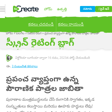
నావిగేషన్ ఓపెన్ చేయండి
హోమ్
ఉత్పత్తి
నమోదు
సైన్ ఇన్
కథలు చదవండి
కథలు రాయండి
ధర నిర్ణయించడం
బ్లాగు
హోమ్
»
బలగల
»
సకరన-రటగ
»
ప్రపంచ వ్యాప్తంగా ఉన్న పౌరాణిక పాత్రల జాబితా
Publish your stories to a global audience.
Try it
స్క్రీన్ రైటింగ్ బ్లాగ్
now!
కంపెనీ
విక్టోరియా లూసియా ద్వారా
16 నవం, 2023
న పోస్ట్ చేయబడింది
3 సంబంధిత కథనాలు
ప్రపంచ వ్యాప్తంగా ఉన్న
పౌరాణిక పాత్రల జాబితా
పురాణాల మంత్రముగ్ధులను చేసే రంగానికి స్వాగతం, ఇక్కడ
సంస్కృతులు కలుస్తాయి మరియు ఊహకు హద్దులు లేవు!