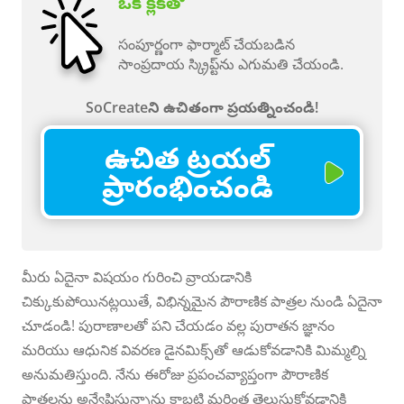
ఒక క్లిక్‌తో
సంపూర్ణంగా ఫార్మాట్ చేయబడిన
సాంప్రదాయ స్క్రిప్ట్‌ను ఎగుమతి చేయండి.
SoCreateని ఉచితంగా ప్రయత్నించండి!
ఉచిత ట్రయల్
ప్రారంభించండి
మీరు ఏదైనా విషయం గురించి వ్రాయడానికి
చిక్కుకుపోయినట్లయితే, విభిన్నమైన పౌరాణిక పాత్రల నుండి ఏదైనా
చూడండి! పురాణాలతో పని చేయడం వల్ల పురాతన జ్ఞానం
మరియు ఆధునిక వివరణ డైనమిక్స్‌తో ఆడుకోవడానికి మిమ్మల్ని
అనుమతిస్తుంది. నేను ఈరోజు ప్రపంచవ్యాప్తంగా పౌరాణిక
పాత్రలను అన్వేషిస్తున్నాను కాబట్టి మరింత తెలుసుకోవడానికి