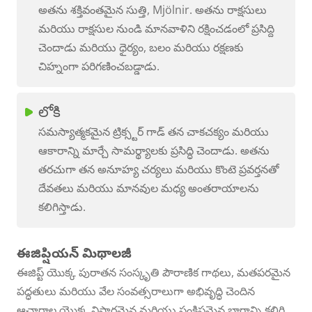
అతను శక్తివంతమైన సుత్తి, Mjölnir. అతను రాక్షసులు
మరియు రాక్షసుల నుండి మానవాళిని రక్షించడంలో ప్రసిద్ది
చెందాడు మరియు ధైర్యం, బలం మరియు రక్షణకు
చిహ్నంగా పరిగణించబడ్డాడు.
లోకి
సమస్యాత్మకమైన ట్రిక్స్టర్ గాడ్ తన చాకచక్యం మరియు
ఆకారాన్ని మార్చే సామర్థ్యాలకు ప్రసిద్ధి చెందాడు. అతను
తరచుగా తన అనూహ్య చర్యలు మరియు కొంటె ప్రవర్తనతో
దేవతలు మరియు మానవుల మధ్య అంతరాయాలను
కలిగిస్తాడు.
ఈజిప్షియన్ మిథాలజీ
ఈజిప్ట్ యొక్క పురాతన సంస్కృతి పౌరాణిక గాథలు, మతపరమైన
పద్ధతులు మరియు వేల సంవత్సరాలుగా అభివృద్ధి చెందిన
ఆచారాల యొక్క విస్తారమైన మరియు సంక్లిష్టమైన భాగాన్ని కలిగి