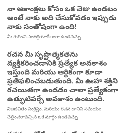
నా ఆకాంక్షలు కోసం ఒక చెజు ఉండటం
అంటే నాకు అది చేసుకోవడం ఇప్పుడు
నాకు సంతోషంగా ఉంది!
మీ గురించి ఎంతక్రియాశీలంగా ఉండవచ్చు
రచన మీ సృష్టాత్మకతను
వ్యక్తీకరించడానికి ప్రత్యేక అవకాశం
ఇస్తుంది మరియు ఆర్థికంగా కూడా
ప్రతిఫలించబడుతుంది. మీ ఊహా శక్తిని
రచయితగా ఉండడం చాలా ప్రత్యేకంగా
ఉత్ఫుటిపర్చే అవకాశం ఉంటుంది.
నిజజీవితం సంక్లిష్టం, మరియు రచన దానిని సమయం
చెల్లించరావచ్చిన ఒక మార్గం ఉండవచ్చు