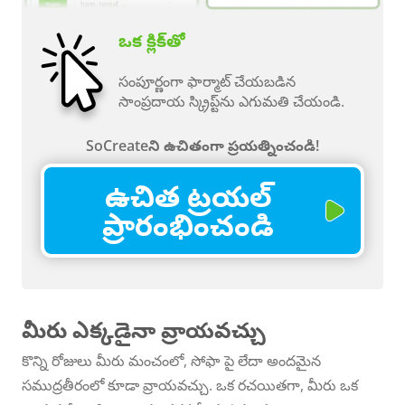
ఒక క్లిక్‌తో
సంపూర్ణంగా ఫార్మాట్ చేయబడిన
సాంప్రదాయ స్క్రిప్ట్‌ను ఎగుమతి చేయండి.
SoCreateని ఉచితంగా ప్రయత్నించండి!
ఉచిత ట్రయల్
ప్రారంభించండి
మీరు ఎక్కడైనా వ్రాయవచ్చు
కొన్ని రోజులు మీరు మంచంలో, సోఫా పై లేదా అందమైన
సముద్రతీరంలో కూడా వ్రాయవచ్చు. ఒక రచయితగా, మీరు ఒక