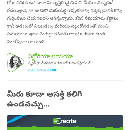
రోజు చివరికి ఇది బాగా సంతృప్తికరమైన పని. మీరు ఒక కష్టపడే
రచయితైతే, నా జాబితా మీకుయ్యే గొప్పతనాన్ని గుర్తివ్వడానికి కొన్ని
గుర్తింపులు చేయగలదని ఆశిస్తున్నాను. కఠిన సమయాలు కష్టాలు,
కానీ ఆడటంలో నిలబడటం మరియు పట్టుకోవడంతో మంచి
సమయాలు ఇంకా మెరుగ్గా కనబడతాయి! ఒకరుగా ఉండి,
సంతోషంగా రాయండి!
విక్టోరియా లూసియా
స్క్రీన్ రైటర్ మరియు డిజిటల్ కంటెంట్ క్రియేటర్
victorianlucia.com
యా
యా,
యు
డిజిటల్
కంటెంట్
క్రియేటర్
విక్టోరి
లూసి
స్క్రీన్
రైటర్ మరి
మీరు కూడా ఆసక్తి కలిగి
ఉండవచ్చు...
ఎలా