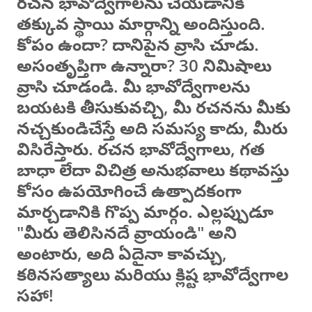
రచన భావోద్వేగాలను చేయడానికి
తక్కువ స్థాయి మార్గాన్ని అందిస్తుంది.
కోపం ఉందా? దానిపైన వ్రాసి చూడు.
అసంతృప్తిగా ఉన్నారా? 30 నిమిషాలు
వ్రాసి చూడండి. మీ భావోద్వేగాలను
బయటకి తీసుకువచ్చి, మీ రచనను మీకు
నచ్చకుండిచేస్తే అది సమస్య కాదు, మీరు
విసిరేస్తారు. రచన భావోద్వేగాలు, గత
బాధా లేదా విచిత్ర అనుభవాలు కథావస్తు
కోసం ఉపయోగించే ఉత్పాదకంగా
మార్చడానికి గొప్ప మార్గం. ఎల్లప్పుడూ
"మీరు తెలిసినదే వ్రాయండి" అని
అంటారు, అది ఏదైనా కావచ్చు,
కఠినసత్యాలు మరియు క్లిష్ట భావోద్వేగాల
సహా!