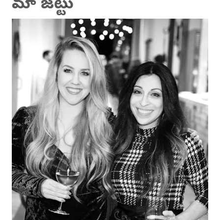
మా జట్టు