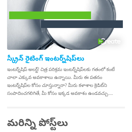
సహాయకరంగా ఉంటుంది. మీరు మీ స్క్రీన్ రైటింగ్ వృత్తిని
కొనసాగించేటప్పుడు డబ్బు సంపాదించడానికి ఇక్కడ కొన్ని
మార్గాలు ఉన్నాయి. సాధారణ 9 నుండి 5 వరకు: మీరు మీ
ఇంటర్న్‌షిప్ అవకాశాలు
స్క్రీన్‌రైటింగ్ వృత్తిని ప్రారంభించడంలో పని చేస్తున్నప్పుడు మీరు
స్క్రీన్ రైటర్స్ కోసం
ఏదైనా ఉద్యోగంలో మీకు మద్దతు ఇవ్వవచ్చు, ఇది మీకు ముందు
లేదా తర్వాత వ్రాయడానికి సమయం మరియు మెదడు సామర్థ్యం
రెండింటినీ వదిలివేస్తుంది! చిత్రనిర్మాత క్వెంటిన్ టరాన్టినో ఒక
స్క్రీన్ రైటింగ్ ఇంటర్న్‌షిప్‌లు
వీడియో స్టోర్‌లో పనిచేశారు ...
ఇంటర్న్‌షిప్ అలర్ట్! చిత్ర పరిశ్రమ ఇంటర్న్‌షిప్‌లకు గతంలో కంటే
చాలా ఎక్కువ అవకాశాలు ఉన్నాయి. మీరు ఈ పతనం
ఇంటర్న్‌షిప్‌ల కోసం చూస్తున్నారా? మీరు కళాశాల క్రెడిట్‌ని
సంపాదించగలిగితే, మీ కోసం ఇక్కడ అవకాశం ఉండవచ్చు.
SoCreate కింది ఇంటర్న్‌షిప్ అవకాశాలతో అనుబంధించబడలేదు.
దయచేసి ప్రతి ఇంటర్న్‌షిప్ జాబితా కోసం అందించిన ఇమెయిల్
చిరునామాకు అన్ని ప్రశ్నలను మళ్లించండి. మీరు ఇంటర్న్‌షిప్
మరిన్ని పోస్ట్‌లు
అవకాశాన్ని జాబితా చేయాలనుకుంటున్నారా? మీ జాబితాతో క్రింద