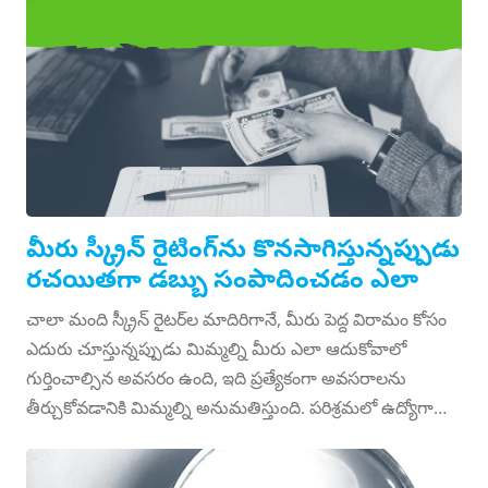
మీరు స్క్రీన్‌ప్లేలు వ్రాసేటప్పుడు
రచయితగా డబ్బు సంపాదించండి
మీరు స్క్రీన్ రైటింగ్‌ను కొనసాగిస్తున్నప్పుడు
రచయితగా డబ్బు సంపాదించడం ఎలా
చాలా మంది స్క్రీన్ రైటర్‌ల మాదిరిగానే, మీరు పెద్ద విరామం కోసం
ఎదురు చూస్తున్నప్పుడు మిమ్మల్ని మీరు ఎలా ఆదుకోవాలో
గుర్తించాల్సిన అవసరం ఉంది, ఇది ప్రత్యేకంగా అవసరాలను
తీర్చుకోవడానికి మిమ్మల్ని అనుమతిస్తుంది. పరిశ్రమలో ఉద్యోగాన్ని
కనుగొనడానికి లేదా కథకుడిగా మీ నైపుణ్యాలను
ఉపయోగించుకోవడానికి లేదా మెరుగుపరచడానికి ఇది