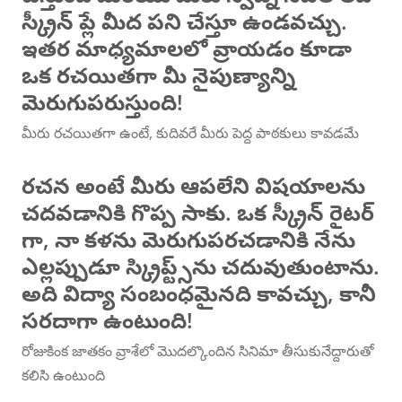
స్క్రీన్ ప్లే మీద పని చేస్తూ ఉండవచ్చు.
ఇతర మాధ్యమాలలో వ్రాయడం కూడా
ఒక రచయితగా మీ నైపుణ్యాన్ని
మెరుగుపరుస్తుంది!
మీరు రచయితగా ఉంటే, కుదివరే మీరు పెద్ద పాఠకులు కావడమే
రచన అంటే మీరు ఆపలేని విషయాలను
చదవడానికి గొప్ప సాకు. ఒక స్క్రీన్ రైటర్
గా, నా కళను మెరుగుపరచడానికి నేను
ఎల్లప్పుడూ స్క్రిప్ట్స్‌ను చదువుతుంటాను.
అది విద్యా సంబంధమైనది కావచ్చు, కానీ
సరదాగా ఉంటుంది!
రోజుకింక జాతకం వ్రాశేలో మొదల్కొందిన సినిమా తీసుకునేద్దారుతో
కలిసి ఉంటుంది