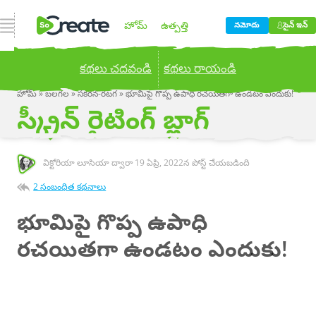
నావిగేషన్ ఓపెన్ చేయండి
హోమ్
ఉత్పత్తి
నమోదు
సైన్ ఇన్
కథలు చదవండి
కథలు రాయండి
ధర నిర్ణయించడం
బ్లాగు
హోమ్
»
బలగల
»
సకరన-రటగ
»
భూమిపై గొప్ప ఉపాధి రచయితగా ఉండటం ఎందుకు!
Publish your stories to a global audience.
Try it
స్క్రీన్ రైటింగ్ బ్లాగ్
now!
కంపెనీ
విక్టోరియా లూసియా ద్వారా
19 ఏప్రి, 2022
న పోస్ట్ చేయబడింది
2 సంబంధిత కథనాలు
భూమిపై గొప్ప ఉపాధి
రచయితగా ఉండటం ఎందుకు!