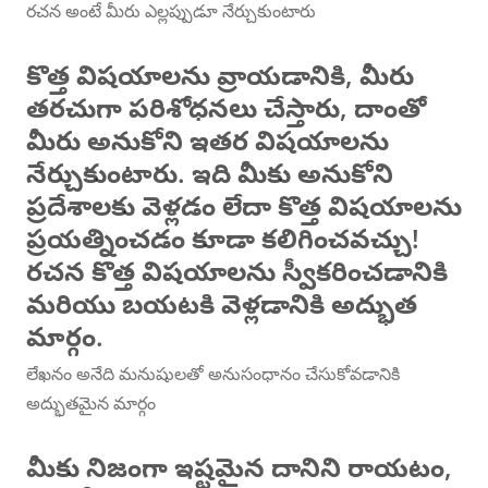
రచన అంటే మీరు ఎల్లప్పుడూ నేర్చుకుంటారు
కొత్త విషయాలను వ్రాయడానికి, మీరు
తరచుగా పరిశోధనలు చేస్తారు, దాంతో
మీరు అనుకోని ఇతర విషయాలను
నేర్చుకుంటారు. ఇది మీకు అనుకోని
ప్రదేశాలకు వెళ్లడం లేదా కొత్త విషయాలను
ప్రయత్నించడం కూడా కలిగించవచ్చు!
రచన కొత్త విషయాలను స్వీకరించడానికి
మరియు బయటకి వెళ్లడానికి అద్భుత
మార్గం.
లేఖనం అనేది మనుషులతో అనుసంధానం చేసుకోవడానికి
అద్భుతమైన మార్గం
మీకు నిజంగా ఇష్టమైన దానిని రాయటం,