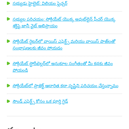
సభ్యుడు హైలైట్: విలియం ఫ్లెచ్చర్
సభ్యుల పరిచయం: సోక్రియేట్ యొక్క అవుట్‌లైన్ ఫీచర్ యొక్క
శక్తిపై జానీ వైట్ అభిప్రాయం
సోక్రియేట్ రైటర్‌లో వాయిస్ ఎఫెక్ట్స్ మరియు వాయిస్ పాజ్‌లతో
సంభాషణలకు జీవం పోయడం
సోక్రియేట్ స్టోరీటెల్లర్‌లో అనుకూల సంగీతంతో మీ కథకు జీవం
పోయండి
సోక్రియేట్‌లో ప్రాజెక్ట్ ఆధారిత కథా సృష్టిని పరిచయం చేస్తున్నాము
సౌండ్ ఎఫెక్ట్స్ కోసం ఒక పూర్తి గైడ్