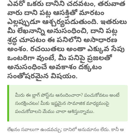
ఎవరో ఒకరు దానిని చదవటం, తరువాత
వారు దాని పట్ల ఆసక్తితో మారటం
ఎల్లప్పుడూ ఆశ్చర్యపడుతుంది. ఇతరులు
మీ లేఖనాన్ని అనుసంధించి, దాని పట్ల
శ్రద్ధ చూపటం ఈ పనిలోని అసాధారణ
అంశం. రచయితలు అంతా ఎక్కువ సేపు
ఒంటరిగా వుంటే, మీ పనిపై ప్రజలతో
అనుసంధించే అవకాశం దక్కటం
సంతోషరమైన విషయం.
మీరు ఈ బ్లాగ్ పోస్ట్‌ను ఆనందించారా? పంచుకోవటం అంటే
సంరక్షించటం! మీకు ఇష్టమైన సామాజిక మాధ్యమంపై
పంచుకోవాలని మేము చాలా ఆశిస్తున్నాము.
లేఖనం సవాలుగా ఉండవచ్చు; దానిలో అనుమానం లేదు. కానీ ఆ