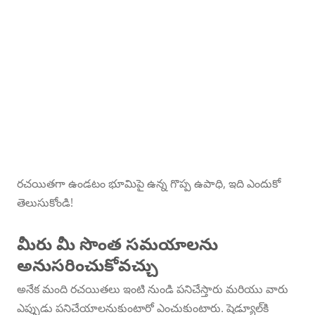
భూమిపై గొప్ప
ఉపాధి
రచయితగా
ఉండటం
రచయితగా ఉండటం భూమిపై ఉన్న గొప్ప ఉపాధి, ఇది ఎందుకో
తెలుసుకోండి!
ఎందుకు!
మీరు మీ సొంత సమయాలను
అనుసరించుకోవచ్చు
అనేక మంది రచయితలు ఇంటి నుండి పనిచేస్తారు మరియు వారు
ఎప్పుడు పనిచేయాలనుకుంటారో ఎంచుకుంటారు. షెడ్యూల్‌కి