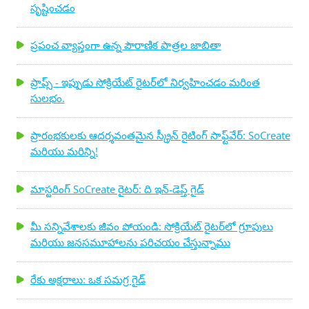
సృష్టించడం
ప్రపంచ వ్యాప్తంగా ఉన్న పౌరాణిక పాత్రల జాబితా
ప్రాప్స్ - ఇప్పుడు సోక్రియేట్ రైటర్‌లో నిర్వహించడం మరింత
సులభం.
ప్రారంభకులకు ఆదర్శవంతమైన స్క్రీన్ రైటింగ్ సాఫ్ట్‌వేర్: SoCreate
మరియు మరిన్ని!
మాస్టరింగ్ SoCreate రైటర్: ది ఇన్-డెప్త్ గైడ్
మీ సన్నివేశాలకు జీవం పోయండి: సోక్రియేట్ రైటర్‌లో గ్రూపులు
మరియు జనసమూహాలను పరిచయం చేస్తున్నాము
రేకు అక్షరాలు: ఒక సమగ్ర గైడ్