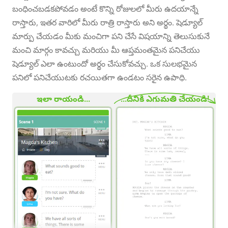
బంధించబడకపోవడం అంటే కొన్ని రోజులలో మీరు ఉదయాన్నే
రాస్తారు, ఇతర వారిలో మీరు రాత్రి రాస్తారు అని అర్థం. షెడ్యూల్
మార్పు చేయడం మీకు మంచిగా పని చేసే విషయాన్ని తెలుసుకునే
మంచి మార్గం కావచ్చు మరియు మీ ఆప్తమంతమైన పనిచేయు
షెడ్యూల్ ఎలా ఉంటుందో అర్థం చేసుకోవచ్చు. ఒక సులభమైన
పనిలో పనిచేయుటకు రచయితగా ఉండటం సరైన ఉపాధి.
ఇలా రాయండి...
...దీనికి ఎగుమతి చేయండి!