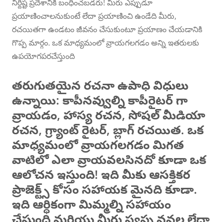
నిర్దిష్ట ప్రదేశానికి బంధించబడరు! మీరు ఎప్పుడూ
ప్రయాణించాలనుకుంటే లేదా ప్రయాణించి ఉండేది మీరు,
రచయితగా ఉండటం జీవనం చేసుకుంటూ ప్రయాణం చేయడానికి
గొప్ప మార్గం. ఒక మాధ్యమంలో వ్రాయగలగడం అన్ని ఇతరులకు
ఉపయోగపరచేస్తుంది
తరుగుతయైన రచనా ఉపాధి విధులు
ఉన్నాయి: కాపీనవ్వుల్ని కాపీరైటర్ గా
వ్రాయడం, హాస్య రచన, సోషల్ మీడియా
రచన, గ్ర్యాంట్ రైటర్, బ్లాగ్ రచయిత. ఒక
మాధ్యమంలో వ్రాయగలగడం మిగత
వాటిలో ఎలా వ్రాయవలసినదో కూడా ఒక
ఆలోచన ఇస్తుంది! ఇది మీకు ఆసక్తికర
ప్రాజెక్ట్స్ కోసం సహాయక మైనది కూడా.
ఇది ఆర్ధికంగా మిమ్మల్ని సహాయం
చేస్తుంది మరియు మీరు స్వప్న నవల లేదా