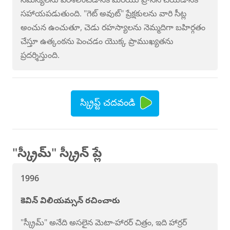
సహాయపడుతుంది. "గెట్ అవుట్" ప్రేక్షకులను వారి సీట్ల
అంచున ఉంచుతూ, చెడు రహస్యాలను నెమ్మదిగా బహిర్గతం
చేస్తూ ఉత్కంఠను పెంచడం యొక్క ప్రాముఖ్యతను
ప్రదర్శిస్తుంది.
స్క్రిప్ట్ చదవండి
"స్క్రీమ్" స్క్రీన్ ప్లే
1996
కెవిన్ విలియమ్సన్ రచించారు
"స్క్రీమ్" అనేది అసలైన మెటా-హారర్ చిత్రం, ఇది హార్రర్