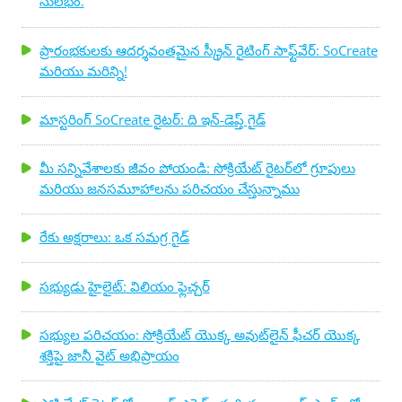
సులభం.
ప్రారంభకులకు ఆదర్శవంతమైన స్క్రీన్ రైటింగ్ సాఫ్ట్‌వేర్: SoCreate
మరియు మరిన్ని!
మాస్టరింగ్ SoCreate రైటర్: ది ఇన్-డెప్త్ గైడ్
మీ సన్నివేశాలకు జీవం పోయండి: సోక్రియేట్ రైటర్‌లో గ్రూపులు
మరియు జనసమూహాలను పరిచయం చేస్తున్నాము
రేకు అక్షరాలు: ఒక సమగ్ర గైడ్
సభ్యుడు హైలైట్: విలియం ఫ్లెచ్చర్
సభ్యుల పరిచయం: సోక్రియేట్ యొక్క అవుట్‌లైన్ ఫీచర్ యొక్క
శక్తిపై జానీ వైట్ అభిప్రాయం