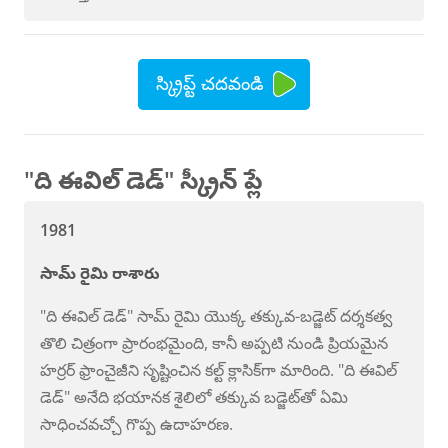
స్క్రిప్ట్ చదవండి
"ది ఈవిల్ డెడ్" స్క్రీన్ ప్లే
1981
సామ్ రైమి రాశారు
"ది ఈవిల్ డెడ్" సామ్ రైమి యొక్క తక్కువ-బడ్జెట్ దర్శకత్వ
తొలి చిత్రంగా ప్రారంభమైంది, కానీ అప్పటి నుండి ప్రియమైన
హర్రర్ ఫ్రాంచైజీని సృష్టించిన కల్ట్ క్లాసిక్‌గా మారింది. "ది ఈవిల్
డెడ్" అనేది భయానక శైలిలో తక్కువ బడ్జెట్‌తో ఏమి
సాధించవచ్చో గొప్ప ఉదాహరణ.