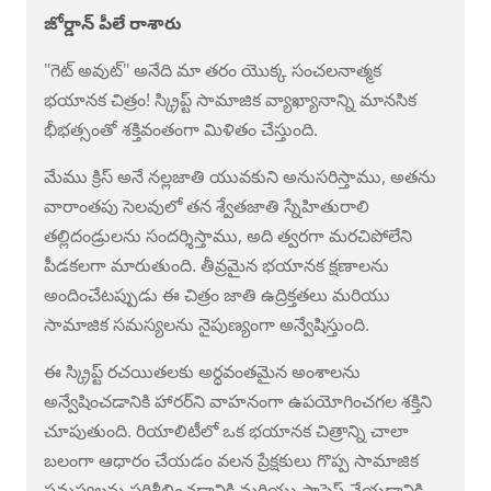
జోర్డాన్ పీలే రాశారు
"గెట్ అవుట్" అనేది మా తరం యొక్క సంచలనాత్మక
భయానక చిత్రం! స్క్రిప్ట్ సామాజిక వ్యాఖ్యానాన్ని మానసిక
భీభత్సంతో శక్తివంతంగా మిళితం చేస్తుంది.
మేము క్రిస్ అనే నల్లజాతి యువకుని అనుసరిస్తాము, అతను
వారాంతపు సెలవులో తన శ్వేతజాతి స్నేహితురాలి
తల్లిదండ్రులను సందర్శిస్తాము, అది త్వరగా మరచిపోలేని
పీడకలగా మారుతుంది. తీవ్రమైన భయానక క్షణాలను
అందించేటప్పుడు ఈ చిత్రం జాతి ఉద్రిక్తతలు మరియు
సామాజిక సమస్యలను నైపుణ్యంగా అన్వేషిస్తుంది.
ఈ స్క్రిప్ట్ రచయితలకు అర్ధవంతమైన అంశాలను
అన్వేషించడానికి హారర్‌ని వాహనంగా ఉపయోగించగల శక్తిని
చూపుతుంది. రియాలిటీలో ఒక భయానక చిత్రాన్ని చాలా
బలంగా ఆధారం చేయడం వలన ప్రేక్షకులు గొప్ప సామాజిక
సమస్యలను పరిశీలించడానికి మరియు ప్రాసెస్ చేయడానికి