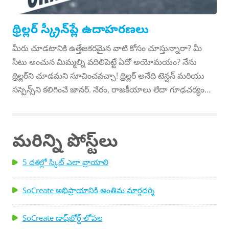
థ్రిల్లర్ స్క్రీన్‌ప్లే ఉదాహరణలు
మీరు చూడటానికి ఉత్తేజకరమైన వాటి కోసం చూస్తున్నారా? మీ
సీటు అంచున మిమ్మల్ని వదిలిపెట్టే ఏదో అయోమయం? నేను
థ్రిల్లర్‌ని చూడమని సూచించవచ్చా! థ్రిల్లర్ అనేది టెన్షన్ మరియు
సస్పెన్స్‌ని కలిగించే జానర్. నేరం, రాజకీయాలు లేదా గూఢచర్యం
గురించి అయినా, అన్ని మలుపులు మరియు మలుపుల మధ్య
మిమ్మల్ని బంధించి ఉంచడానికి మీరు ఎల్లప్పుడూ మంచి థ్రిల్లర్‌పై
ఆధారపడవచ్చు, విషయాలు ఎలా ముగుస్తాయో తెలుసుకోవడానికి
మరిన్ని పోస్ట్‌లు
చనిపోతాయి. అయితే కథను థ్రిల్లర్‌గా మార్చేది ఏమిటి? నేను
దిగువన ఉన్న వివిధ రకాల థ్రిల్లర్‌లను విచ్ఛిన్నం చేస్తున్నాను
5 దశల్లో స్కిట్ ఎలా వ్రాయాలి
మరియు మీ పఠన ఆనందం కోసం థ్రిల్లర్ స్క్రీన్‌ప్లేల ఉదాహరణలను
అందిస్తాను. థ్రిల్లర్‌ని ఏది చేస్తుంది? థ్రిల్లర్‌లు అనేవి ఉత్సాహం, శ్రద్ధ
SoCreate అభిప్రాయానికి అంతిమ మార్గదర్శి
మరియు ....
SoCreate డాష్‌బోర్డ్ లోపల