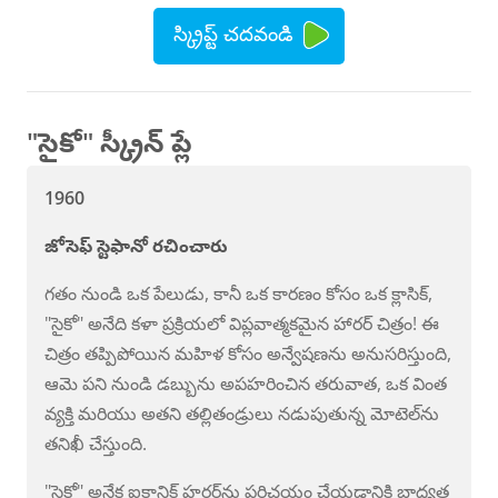
స్క్రిప్ట్ చదవండి
"సైకో" స్క్రీన్ ప్లే
1960
జోసెఫ్ స్టెఫానో రచించారు
గతం నుండి ఒక పేలుడు, కానీ ఒక కారణం కోసం ఒక క్లాసిక్,
"సైకో" అనేది కళా ప్రక్రియలో విప్లవాత్మకమైన హారర్ చిత్రం! ఈ
చిత్రం తప్పిపోయిన మహిళ కోసం అన్వేషణను అనుసరిస్తుంది,
ఆమె పని నుండి డబ్బును అపహరించిన తరువాత, ఒక వింత
వ్యక్తి మరియు అతని తల్లితండ్రులు నడుపుతున్న మోటెల్‌ను
తనిఖీ చేస్తుంది.
"సైకో" అనేక ఐకానిక్ హర్రర్‌ను పరిచయం చేయడానికి బాధ్యత