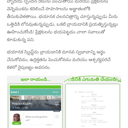
హృదయ స్పందన రేటును పెంచుతాయి మరియు ప్రేక్షకులను
వెన్నెముకను కదిలించే సాహసాలను అజ్ఞాతంలోకి
తీసుకువెళతాయి. భయానక చలనచిత్రాన్ని చూస్తున్నప్పుడు మీరు
ఒత్తిడికి లోనవుతున్నప్పుడు, ఒకటి వ్రాయడానికి ప్రయత్నిస్తున్నట్లు
ఊహించుకోండి! ప్రేక్షకులను భయపెట్టడం చాలా సవాలుతో
కూడుకున్న పని.
భయానక స్క్రిప్ట్‌ను వ్రాయడానికి మానవ స్వభావాన్ని అర్థం
చేసుకోవడం, ఉద్రిక్తతను పెంచుకోవడం మరియు ఆశ్చర్యపరిచే
కళలో నైపుణ్యం అవసరం.
ఇలా రాయండి...
...దీనికి ఎగుమతి చేయండి!