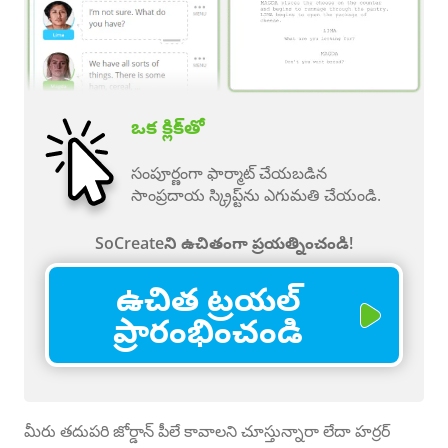
ఒక క్లిక్‌తో
సంపూర్ణంగా ఫార్మాట్ చేయబడిన
సాంప్రదాయ స్క్రిప్ట్‌ను ఎగుమతి చేయండి.
SoCreateని ఉచితంగా ప్రయత్నించండి!
ఉచిత ట్రయల్
ప్రారంభించండి
మీరు తదుపరి జోర్డాన్ పీలే కావాలని చూస్తున్నారా లేదా హర్రర్