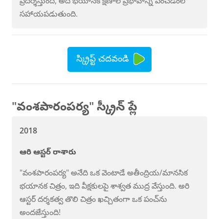
ప్రదర్శిస్తుంది, అది భయానక క్షణాల ప్రభావాన్ని పెంచడంలో
సహాయపడుతుంది.
స్క్రిప్ట్ చదవండి
"వంశపారంపర్య" స్క్రీన్ ప్లే
2018
ఆరి ఆస్టర్ రాశారు
"వంశపారంపర్య" అనేది ఒక వెంటాడే అతీంద్రియ/మానసిక
భయానక చిత్రం, ఇది వీక్షకులపై శాశ్వత ముద్ర వేస్తుంది. అరి
ఆస్టర్ దర్శకత్వ తొలి చిత్రం ఖచ్చితంగా ఒక పంచ్‌ను
అందజేస్తుంది!