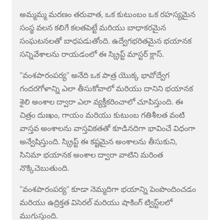
అమ్మమ్మ మరణం తరువాత, ఒక కుటుంబం ఒక రహస్యమైన
సంస్థ వలన కలిగే కలతపెట్టే మరియు బాధాకరమైన
సంఘటనలతో బాధపడుతోంది. ఉద్వేగభరితమైన భయానక
సన్నివేశాలను రాయడంలో ఈ స్క్రిప్ట్ మాస్టర్ క్లాస్.
"వంశపారంపర్య" అనేది ఒక పాత్ర యొక్క భావోద్వేగ
గందరగోళాన్ని ఎలా తీసుకోవాలో మరియు దానిని భయానక
శైలి అంశాల ద్వారా ఎలా వ్యక్తీకరించాలో చూపిస్తుంది. ఈ
చిత్రం దుఃఖం, గాయం మరియు కుటుంబ గతిశీలత వంటి
వాస్తవ అంశాలను వాస్తవికతతో కూడినదిగా భావించే విధంగా
అన్వేషిస్తుంది. స్క్రిప్ట్ ఈ కష్టమైన అంశాలను తీసుకుని,
సినిమా భయానక అంశాల ద్వారా వాటిని మరింత
నొక్కిచెబుతుంది.
"వంశపారంపర్య" కూడా నెమ్మదిగా భయాన్ని పెంపొందించడం
మరియు ఉద్రిక్తత విసెరల్ మరియు షాకింగ్ ట్విస్ట్‌లలో
ముగుస్తుంది.