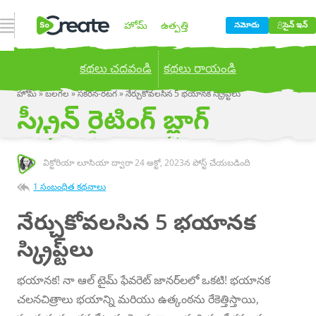
నావిగేషన్ ఓపెన్ చేయండి
హోమ్
ఉత్పత్తి
నమోదు
సైన్ ఇన్
కథలు చదవండి
కథలు రాయండి
ధర నిర్ణయించడం
బ్లాగు
హోమ్
»
బలగల
»
సకరన-రటగ
»
నేర్చుకోవలసిన 5 భయానక స్క్రిప్ట్‌లు
Publish your stories to a global audience.
Try it
స్క్రీన్ రైటింగ్ బ్లాగ్
now!
కంపెనీ
విక్టోరియా లూసియా ద్వారా
24 అక్టో, 2023
న పోస్ట్ చేయబడింది
1 సంబంధిత కథనాలు
నేర్చుకోవలసిన 5 భయానక
స్క్రిప్ట్‌లు
భయానక! నా ఆల్ టైమ్ ఫేవరెట్ జానర్‌లలో ఒకటి! భయానక
చలనచిత్రాలు భయాన్ని మరియు ఉత్కంఠను రేకెత్తిస్తాయి,