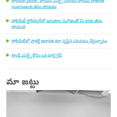
సోక్రియేట్ రైటర్‌లో వాయిస్ ఎఫెక్ట్స్ మరియు వాయిస్ పాజ్‌లతో
సంభాషణలకు జీవం పోయడం
సోక్రియేట్ స్టోరీటెల్లర్‌లో అనుకూల సంగీతంతో మీ కథకు జీవం
పోయండి
సోక్రియేట్‌లో ప్రాజెక్ట్ ఆధారిత కథా సృష్టిని పరిచయం చేస్తున్నాము
సౌండ్ ఎఫెక్ట్స్ కోసం ఒక పూర్తి గైడ్
మా జట్టు