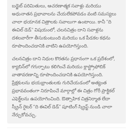
బడ్జెట్ పరిమితులు, ఆచరణాత్మక సవాళ్లు మరియు
అధునాతన ప్రభావాలను చేయలేకపోవడం వంటి సమస్యలు
చాలా భయానక చిత్రాలకు సవాలుగా ఉంటాయి. కానీ "ది
ఈవిల్ డెడ్" విషయంలో, చలనచిత్రం దాని సవాళ్లను
దశలవారీగా తీసుకుంటుంది మరియు ఒక పీడకల కథను
రూపొందించడానికి వాటిని ఉపయోగిస్తుంది.
చలనచిత్రం దాని నిధుల కొరతను ప్రధానంగా ఒక ప్రదేశంలో,
క్యాబిన్‌లో గగుర్పాటు కలిగించే మరియు క్లాస్ట్రోఫోబిక్
వాతావరణాన్ని రూపొందించడానికి ఉపయోగిస్తుంది.
ప్రేక్షకులను భయభ్రాంతులకు గురిచేయడంలో అత్యంత
ప్రభావవంతంగా నిరూపించే మార్గాల్లో ఈ చిత్రం గోరీ ప్రాక్టికల్
ఎఫెక్ట్‌లను ఉపయోగించింది. ఔత్సాహిక చిత్రనిర్మాత లేదా
స్క్రీన్ రైటర్ “ది ఈవిల్ డెడ్” షూటింగ్ స్క్రిప్ట్ నుండి చాలా
నేర్చుకోవచ్చు.