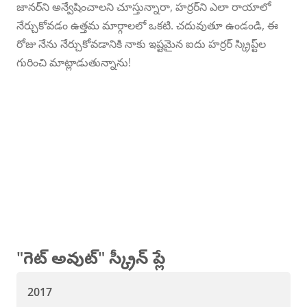
జానర్‌ని అన్వేషించాలని చూస్తున్నారా, హర్రర్‌ని ఎలా రాయాలో
నేర్చుకోవడం ఉత్తమ మార్గాలలో ఒకటి. చదువుతూ ఉండండి, ఈ
రోజు నేను నేర్చుకోవడానికి నాకు ఇష్టమైన ఐదు హర్రర్ స్క్రిప్ట్‌ల
గురించి మాట్లాడుతున్నాను!
5
హారర్ స్క్రిప్ట్‌లు
నుండి నేర్చుకోవడానికి
టాప్
"గెట్ అవుట్" స్క్రీన్ ప్లే
2017