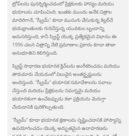
ట్రోప్‌లను పునర్నిర్మించడంలో ప్రేక్షకులకు హాస్యం మరియు
భయాలను చూపించింది. ఇంతకు ముందు అనేక చిత్రాల
మాదిరిగానే, "స్క్రీమ్" కూడా ముసుగు వేసుకున్న కిల్లర్‌చే
భయభ్రాంతులకు గురిచేస్తున్న యువకుల బృందాన్ని
అనుసరిస్తుంది, కానీ స్క్రిప్ట్ యొక్క ప్రత్యేకమైన విధానం ఈ
1996 చలన చిత్రాన్ని నేటి ప్రమాణాల ప్రకారం కూడా తాజా
అనుభూతిని కలిగిస్తుంది.
స్క్రిప్ట్ సాధారణ భయానక క్లిచ్‌లను అంగీకరించడం మరియు
తారుమారు చేయడంలో విలువైన అంతర్దృష్టులను
అందిస్తుంది. "స్క్రీమ్" భయానక సమావేశాలను సవాలు
చేస్తుంది మరియు ప్రేక్షకులను నిమగ్నమై మరియు
భయానకంగా ఉంచేటప్పుడు కళా ప్రక్రియను మెరుగ్గా
చేయడానికి పురికొల్పుతుంది.
"స్క్రీమ్" కూడా భయానక క్షణాలను సృష్టించడానికి హాస్యాన్ని
ఉపయోగించడం యొక్క అద్భుతమైన ఉదాహరణను