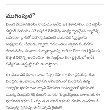
ముగింపులో
మంచి భయానకతను రాయడం అనేది ఒక కళారూపం, ఇది టెన్షన్-
బిల్డింగ్ మరియు ఎమోషనల్ రెసొనెన్స్ మధ్య దృఢమైన బ్యాలెన్స్
అవసరం. బ్లాగ్‌లో పేర్కొన్నటువంటి భయానక స్క్రిప్ట్‌లను
అధ్యయనం చేయడం ద్వారా, రచయితలు విజ్ఞాన సంపదను
పొందవచ్చు. సామాజిక వ్యాఖ్యానాన్ని తాకినా లేదా పాత క్లిచ్‌లకు
కొత్త జీవితాన్ని అందించినా, ఈ స్క్రిప్ట్‌లు కళా ప్రక్రియలో అనేక
ప్రత్యేక అంతర్దృష్టులను అందిస్తాయి.
ఈ భయానక కళాఖండాలు నిస్సందేహంగా కళా ప్రక్రియపై తమ
ముద్రను ఉంచాయి, మానవ అనుభవంతో ముడిపడి ఉన్న
సార్వత్రిక భయాలను ట్యాప్ చేయగల సామర్థ్యంలో భయానక
యొక్క నిజమైన శక్తి ఉందని మనకు గుర్తుచేస్తుంది. ఆశాజనక, ఈ
భయానక కథలు మీ స్వంత వెంటాడే కథలను రూపొందించడానికి
మిమ్మల్ని ప్రేరేపిస్తాయని! హ్యాపీ రైటింగ్!