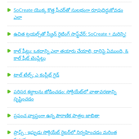
SoCreate యొక్క కొత్త ఫీచర్‌తో సులభంగా రూపుదిద్దుకోవడం
ఎలా
ఉచిత ట్రయల్స్‌తో స్క్రీన్ రైటింగ్ సాఫ్ట్‌వేర్: SoCreate + మరిన్ని!
కాల్ షీట్లు: ఒకదాన్ని ఎలా తయారు చేయాలి, దానిపై ఏముంది, &
కాల్ షీట్ టెంప్లేట్లు
టాల్ టేల్స్: ఎ కంప్లీట్ గైడ్
పరిసర శబ్దాలను జోడించడం: సోక్రియేట్‌లో వాతావరణాన్ని
సృష్టించడం
ప్రపంచ వ్యాప్తంగా ఉన్న పౌరాణిక పాత్రల జాబితా
ప్రాప్స్ - ఇప్పుడు సోక్రియేట్ రైటర్‌లో నిర్వహించడం మరింత