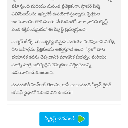
వహిస్తుంది మరియు మరింత ప్రత్యేకంగా, స్లాషర్ ఫిల్మ్
ఎలిమెంట్‌లను ఇప్పటికీ ఉపయోగిస్తున్నారు. ప్రేక్షకుల
అంచనాలను తారుమారు చేయడంలో బాగా వ్రాసిన ట్విస్ట్
ఎంత శక్తివంతమైనదో ఈ స్క్రిప్ట్ ప్రదర్శిస్తుంది.
నార్మన్ బేట్స్ ఒక ఆశ్చర్యకరమైన మరియు మరపురాని విరోధి,
దీని బహిర్గతం ప్రేక్షకులను ఆకర్షిస్తూనే ఉంది. "సైకో" దాని
భయానక కథను చెప్పడానికి మానసిక భీభత్సం మరియు
సూక్ష్మ పాత్ర అభివృద్ధిని నెమ్మదిగా నిర్మించడాన్ని
ఉపయోగించుకుంటుంది.
మనందరికీ హిచ్‌కాక్ తెలుసు, కానీ చాలామంది స్క్రీన్ రైటర్
జోసెఫ్ స్టెఫానో గురించి విని ఉండరు!
స్క్రిప్ట్ చదవండి