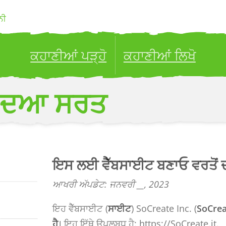
ਨੀ
ਕਹਾਣੀਆਂ ਪੜ੍ਹੋ
ਕਹਾਣੀਆਂ ਲਿਖੋ
ublish your stories to a global audience.
Try it no
 ਦਆ ਸਰਤ
ਇਸ ਲਈ ਵੈੱਬਸਾਈਟ ਬਣਾਓ ਵਰਤੋਂ 
ਆਖਰੀ ਅੱਪਡੇਟ: ਜਨਵਰੀ __, 2023
ਇਹ ਵੈੱਬਸਾਈਟ (
ਸਾਈਟ
) SoCreate Inc. (
SoCre
ਹੈ
। ਇਹ ਇੱਥੇ ਉਪਲਬਧ ਹੈ: https://SoCreate.it.