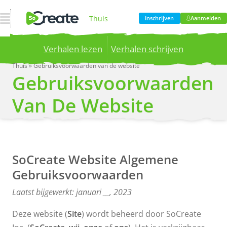
Open navigatie
Thuis
Inschrijven
Aanmelden
Verhalen lezen
Verhalen schrijven
Product
Thuis
»
Gebruiksvoorwaarden van de website
Gebruiksvoorwaarden
Publish your stories to a global audience.
Try it
now!
Prijzen
Van De Website
Bloggen
SoCreate Website Algemene
Bedrijf
Gebruiksvoorwaarden
Laatst bijgewerkt: januari __, 2023
Deze website (
Site
) wordt beheerd door SoCreate