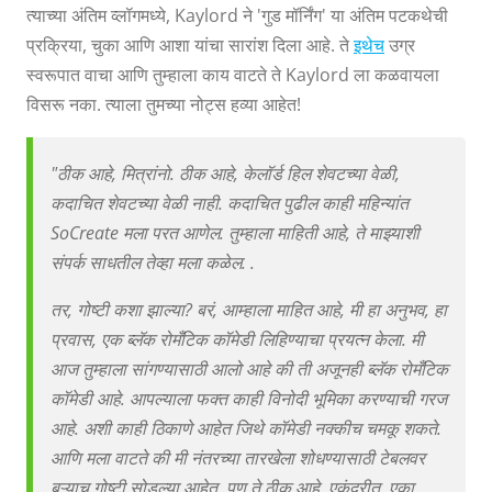
त्याच्या अंतिम व्लॉगमध्ये, Kaylord ने 'गुड मॉर्निंग' या अंतिम पटकथेची
प्रक्रिया, चुका आणि आशा यांचा सारांश दिला आहे. ते
इथेच
उग्र
स्वरूपात वाचा आणि तुम्हाला काय वाटते ते Kaylord ला कळवायला
विसरू नका. त्याला तुमच्या नोट्स हव्या आहेत!
"ठीक आहे, मित्रांनो. ठीक आहे, केलॉर्ड हिल शेवटच्या वेळी,
कदाचित शेवटच्या वेळी नाही. कदाचित पुढील काही महिन्यांत
SoCreate मला परत आणेल. तुम्हाला माहिती आहे, ते माझ्याशी
संपर्क साधतील तेव्हा मला कळेल. .
तर, गोष्टी कशा झाल्या? बरं, आम्हाला माहित आहे, मी हा अनुभव, हा
प्रवास, एक ब्लॅक रोमँटिक कॉमेडी लिहिण्याचा प्रयत्न केला. मी
आज तुम्हाला सांगण्यासाठी आलो आहे की ती अजूनही ब्लॅक रोमँटिक
कॉमेडी आहे. आपल्याला फक्त काही विनोदी भूमिका करण्याची गरज
आहे. अशी काही ठिकाणे आहेत जिथे कॉमेडी नक्कीच चमकू शकते.
आणि मला वाटते की मी नंतरच्या तारखेला शोधण्यासाठी टेबलवर
बऱ्याच गोष्टी सोडल्या आहेत. पण ते ठीक आहे. एकंदरीत, एका