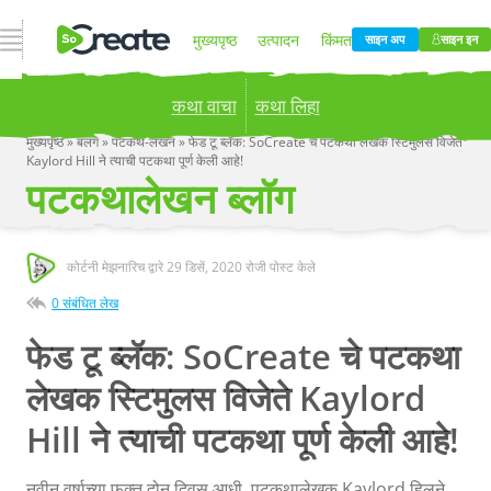
ओपन नेव्हिगेशन
मुख्यपृष्ठ
उत्पादन
किंमत
साइन अप
साइन इन
कथा वाचा
कथा लिहा
ब्लॉग
कंपनी
मुख्यपृष्ठ
»
बलग
»
पटकथ-लखन
»
फेड टू ब्लॅक: SoCreate चे पटकथा लेखक स्टिमुलस विजेते
Kaylord Hill ने त्याची पटकथा पूर्ण केली आहे!
Publish your stories to a global audience.
Try it
पटकथालेखन ब्लॉग
now!
कोर्टनी मेझनारिच द्वारे
29 डिसें, 2020
रोजी पोस्ट केले
0 संबंधित लेख
फेड टू ब्लॅक: SoCreate चे पटकथा
लेखक स्टिमुलस विजेते Kaylord
Hill ने त्याची पटकथा पूर्ण केली आहे!
नवीन वर्षाच्या फक्त दोन दिवस आधी, पटकथालेखक Kaylord हिलने