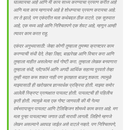
घालवायचा आहे आणि मी काय साध्य करण्याचा प्रयत्न करीत आहे
आणि मला काय म्हणायचे आहे हे शोधण्याचा प्रयत्न करायचा आहे.
तर ते झाले, पण एकंदरीत मला कथेबद्दल ठीक वाटते. एक सुरुवात
आहे, एक मध्य आहे आणि निश्चितपणे एक शेवट आहे, म्हणून आम्ही
त्यावर काम करत राहू.
एकंदर अनुभवासाठी: जेव्हा कोणी तुम्हाला तुमच्या क्राफ्टवर काम
करण्याची संधी देते, तेव्हा लिहा, बाह्यरेखा आणि विचार करा आणि
तुम्हाला माहीत असलेल्या सर्व गोष्टी करा. तुम्हाला लेखक बनवणारा
तुम्हाला संधी, प्लॅटफॉर्म आणि अगदी आर्थिक सहाय्य पुरवतो तेव्हा
तुम्ही मदत करू शकत नाही पण कृतज्ञता बाळगू शकता. त्यामुळे
माझ्यासाठी ही खरोखरच ज्ञानवर्धक प्रक्रिया होती. माझ्या समोर
आलेली स्क्रिप्ट प्रत्यक्षात पायलट होती. पायलटची ही पहिलीच
कृती होती. त्यामुळे मला एक गोष्ट जाणवली की मी गेल्या
वर्षभरापासून पायलट आणि टेलिव्हिजन शोमध्ये काम करत आहे. मग
मला पुन्हा पायलटच्या जगात उडी मारावी लागली. लिहिणे म्हणजे
लेखन असल्याने अवघड जाईल असे वाटले नव्हते. पण निश्चितपणे,