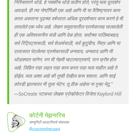
निश्चितपणे थोडे. हे नक्कीच थोडे कठीण होते, परंतु मला दूरदर्शन
आवडते. ही त्या गोष्टींपैकी एक आहे आणि मी या वैशिष्ट्यावर काम
करत असताना पुढच्या वर्षभरात अधिक दूरदर्शनवर काम करणे हे मी
ठरवलेले एक ध्येय आहे. लेखन समुदायातील प्रत्येकासह घालवलेली
ही एक अविश्वसनीय संधी आणि वेळ होता. सर्वांच्या पाठिंब्याबद्दल,
सर्व रिट्विट्ससाठी, सर्व शेअर्ससाठी, सर्व कुटुंबीय, मित्र आणि या
प्रवासात भेटलेल्या प्रत्येकासाठी धन्यवाद. धन्यवाद आणि मी
थोडक्यात सांगेन. पण मी नेहमी म्हटल्याप्रमाणे, पान क्रॅश होत
आहे. लिहित राहा लढत राहा काम करत राहा मला माहीत आहे ते
होईल. मला आशा आहे की तुम्ही देखील करू शकता. आणि शाई
कोरडी झाल्यावर मी तुला भेटेन. तू ठीक आहेस ना पुन्हा भेटू."
—
SoCreate पटकथा लेखक प्रोव्होकेटर विजेता Kaylord Hill
कोर्टनी मेझनारिच
कम्युनिटी आउटरीचचे संचालक
@courtonthecoast
आउटरीचचे
संचालक
कोर्टनी
मेझनारिच,
कम्युनिटी