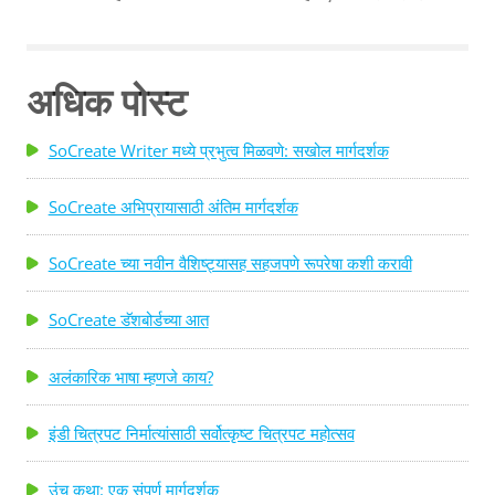
ट्विस्ट जितका मजेदार आहे, तितकाच उलट अनुभव देखील आम्हा सर्वांना
माहीत आहे, जिथे आम्ही ट्विस्ट एक मैल दूर येताना पाहू शकतो. मग तुम्ही
स्वतःचा एक मजबूत प्लॉट ट्विस्ट कसा लिहाल? तुमच्या पटकथेत
अधिक पोस्ट
अनपेक्षित आणि अविस्मरणीय प्लॉट ट्विस्ट लिहिण्यास मदत करण्यासाठी
येथे काही टिपा आहेत! प्लॉट ट्विस्ट लिहिण्यासाठी टीप 1: योजना,
SoCreate Writer मध्ये प्रभुत्व मिळवणे: सखोल मार्गदर्शक
योजना, योजना. मी किती पूर्व-लेखन आहे यावर जोर देऊ शकत नाही ...
SoCreate अभिप्रायासाठी अंतिम मार्गदर्शक
SoCreate च्या नवीन वैशिष्ट्यासह सहजपणे रूपरेषा कशी करावी
SoCreate डॅशबोर्डच्या आत
अलंकारिक भाषा म्हणजे काय?
इंडी चित्रपट निर्मात्यांसाठी सर्वोत्कृष्ट चित्रपट महोत्सव
उंच कथा: एक संपूर्ण मार्गदर्शक