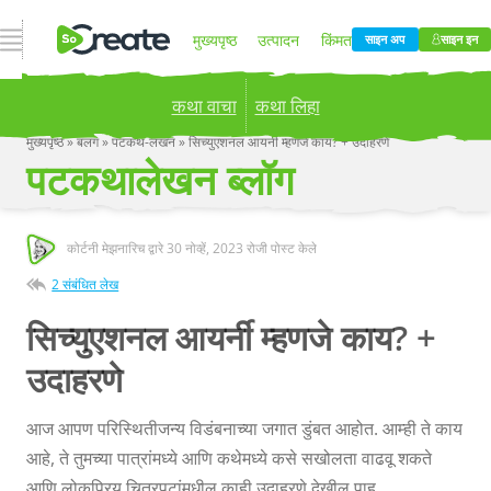
ओपन नेव्हिगेशन
मुख्यपृष्ठ
उत्पादन
किंमत
साइन अप
साइन इन
कथा वाचा
कथा लिहा
ब्लॉग
कंपनी
मुख्यपृष्ठ
»
बलग
»
पटकथ-लखन
»
सिच्युएशनल आयर्नी म्हणजे काय? + उदाहरणे
पटकथालेखन ब्लॉग
Publish your stories to a global audience.
Try it
now!
कोर्टनी मेझनारिच द्वारे
30 नोव्हें, 2023
रोजी पोस्ट केले
2 संबंधित लेख
सिच्युएशनल आयर्नी म्हणजे काय? +
उदाहरणे
आज आपण परिस्थितीजन्य विडंबनाच्या जगात डुंबत आहोत. आम्ही ते काय
आहे, ते तुमच्या पात्रांमध्ये आणि कथेमध्ये कसे सखोलता वाढवू शकते
आणि लोकप्रिय चित्रपटांमधील काही उदाहरणे देखील पाहू.