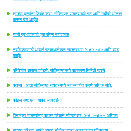
तुमच्या दृश्यांना जिवंत करा: सोक्रिएट रायटरमध्ये गट आणि गर्दीची ओळख
करून देत आहोत
ध्वनी प्रभावांसाठी एक संपूर्ण मार्गदर्शक
नवशिक्यांसाठी आदर्श पटकथालेखन सॉफ्टवेअर: SoCreate आणि बरेच
काही!
परिवेशीय आवाज जोडणे: सोक्रिएटमध्ये वातावरण निर्मिती करणे
प्रॉप्स - आता सोक्रिएट रायटरमध्ये व्यवस्थापित करणे अधिक सोपे.
फॉइल वर्ण: एक व्यापक मार्गदर्शक
विनामूल्य चाचण्यांसह पटकथालेखन सॉफ्टवेअर: SoCreate + अधिक!
सदस्य परिचय: जॉनी व्हाईट सोक्रिएटच्या आउटलाइन फीचरच्या