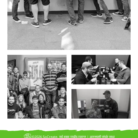
©2026 SoCreate. सर्व हक्क राखीव.
एकान्त
|
आमच्याशी संपर्क साधा