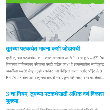
तुमच्या पटकथेत भावना कशी जोडायची
तुम्ही तुमच्या पटकथेवर काम करत असताना आणि "भावना कुठे आहे?" "हा
चित्रपट पाहिल्यावर कोणाला काही वाटेल का?" हे आपल्यातील सर्वोत्कृष्ट
व्यक्तीला घडते! जेव्हा तुम्ही रचनेवर लक्ष केंद्रित करता, प्लॉट पॉईंट A ते
B पर्यंत पोहोचता आणि तुमच्या कथेचे सर्व एकूण मेकॅनिक्स बनवता, तेव्हा
तुम्हाला तुमच्या स्क्रिप्टमध्ये काही भावनिक ठोके दिसत नाहीत. म्हणून
आज मी काही तंत्रे समजावून सांगणार आहे जेणेकरुन तुम्ही तुमच्या
3 चा नियम, तुमच्या पटकथेसाठी अधिक वर्ण विकास
पटकथेत भावना कशी जोडावी हे शिकू शकाल! तुम्ही तुमच्या स्क्रिप्टमध्ये
युक्त्या
संघर्ष, कृती, संवाद आणि जुजबीपणा याद्वारे भावना ओतू शकता आणि मी