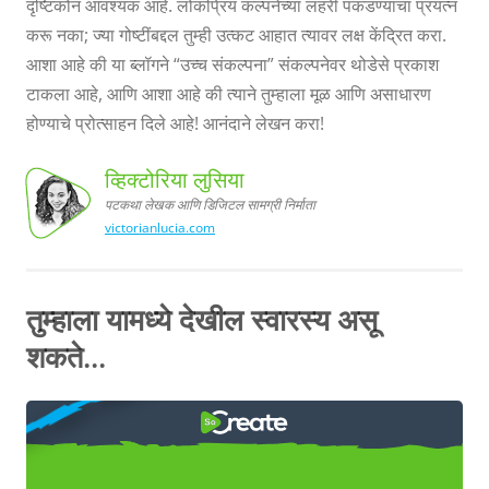
दृष्टिकोन आवश्यक आहे. लोकप्रिय कल्पनेच्या लहरी पकडण्याचा प्रयत्न
करू नका; ज्या गोष्टींबद्दल तुम्ही उत्कट आहात त्यावर लक्ष केंद्रित करा.
आशा आहे की या ब्लॉगने “उच्च संकल्पना” संकल्पनेवर थोडेसे प्रकाश
टाकला आहे, आणि आशा आहे की त्याने तुम्हाला मूळ आणि असाधारण
होण्याचे प्रोत्साहन दिले आहे! आनंदाने लेखन करा!
व्हिक्टोरिया लुसिया
पटकथा लेखक आणि डिजिटल सामग्री निर्माता
victorianlucia.com
व्हिक्टोरिया
लुसिया,
पटकथा
लेखक आणि डिजिटल
सामग्री
निर्माता
तुम्हाला यामध्ये देखील स्वारस्य असू
शकते...
कसे
आपल्या स्क्रिप्टमध्ये भावना जोडा