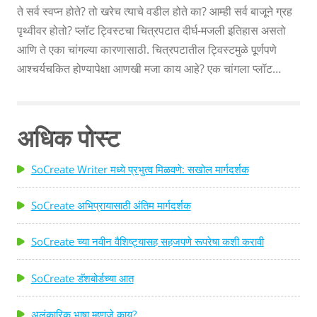
ते सर्व स्वप्न होते? तो खरेच त्याचे वडील होते का? आम्ही सर्व बाजूने ग्रह
पृथ्वीवर होतो? प्लॉट ट्विस्टचा चित्रपटात दीर्घ-मजली इतिहास असतो
आणि ते एका चांगल्या कारणासाठी. चित्रपटातील ट्विस्टमुळे पूर्णपणे
आश्चर्यचकित होण्यापेक्षा आणखी मजा काय आहे? एक चांगला प्लॉट
ट्विस्ट जितका मजेदार आहे, तितकाच उलट अनुभव देखील आम्हा सर्वांना
माहीत आहे, जिथे आम्ही ट्विस्ट एक मैल दूर येताना पाहू शकतो. मग तुम्ही
स्वतःचा एक मजबूत प्लॉट ट्विस्ट कसा लिहाल? तुमच्या पटकथेत
अधिक पोस्ट
अनपेक्षित आणि अविस्मरणीय प्लॉट ट्विस्ट लिहिण्यास मदत करण्यासाठी
येथे काही टिपा आहेत! प्लॉट ट्विस्ट लिहिण्यासाठी टीप 1: योजना,
SoCreate Writer मध्ये प्रभुत्व मिळवणे: सखोल मार्गदर्शक
योजना, योजना. मी किती पूर्व-लेखन आहे यावर जोर देऊ शकत नाही ...
SoCreate अभिप्रायासाठी अंतिम मार्गदर्शक
SoCreate च्या नवीन वैशिष्ट्यासह सहजपणे रूपरेषा कशी करावी
SoCreate डॅशबोर्डच्या आत
अलंकारिक भाषा म्हणजे काय?