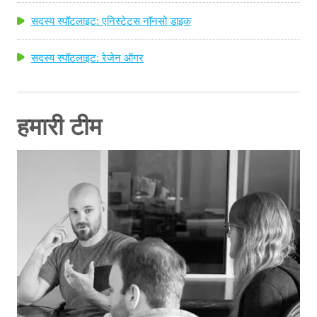
सदस्य स्पॉटलाइट: एनिस्टेटस नॉनसो डाइक
सदस्य स्पॉटलाइट: रेजेन ऑगर
हमारी टीम