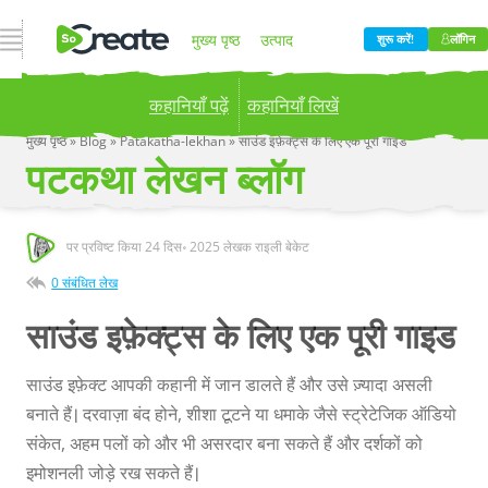
नेविगेशन खोलें
मुख्य पृष्ठ
उत्पाद
शुरू करें!
लॉगिन
कहानियाँ पढ़ें
कहानियाँ लिखें
मूल्य निर्धारण
ब्लॉग
कंपनी
मुख्य पृष्ठ
»
Blog
»
Patakatha-lekhan
»
साउंड इफ़ेक्ट्स के लिए एक पूरी गाइड
पटकथा लेखन ब्लॉग
Publish your stories to a global audience.
Try it
now!
पर प्रविष्ट किया
24 दिस॰ 2025
लेखक राइली बेकेट
0 संबंधित लेख
साउंड इफ़ेक्ट्स के लिए एक पूरी गाइड
साउंड इफ़ेक्ट आपकी कहानी में जान डालते हैं और उसे ज़्यादा असली
बनाते हैं। दरवाज़ा बंद होने, शीशा टूटने या धमाके जैसे स्ट्रेटेजिक ऑडियो
संकेत, अहम पलों को और भी असरदार बना सकते हैं और दर्शकों को
इमोशनली जोड़े रख सकते हैं।