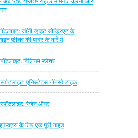
स - अब SoCreate राइटर में मैनेज करना और
सान
स्पॉटलाइट: जॉनी व्हाइट सोक्रिएट के
न फीचर की पावर के बारे में
 स्पॉटलाइट: विलियम फ्लेचर
 स्पॉटलाइट: एनिस्टेटस नॉनसो डाइक
स्पॉटलाइट: रेजेन ऑगर
इफ़ेक्ट्स के लिए एक पूरी गाइड