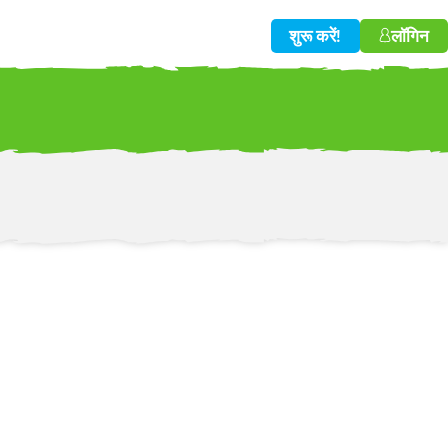
शुरू करें!
लॉगिन
w!