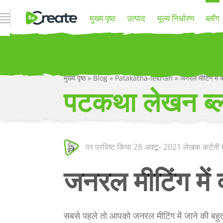
नेविगेशन खोलें
मुख्य पृष्ठ
उत्पाद
मूल्य निर्धारण
ब्लॉग
मुख्य पृष्ठ
»
Blog
»
Patakatha-lekhan
»
जनरल मीटिंग में क
P
पटकथा लेखन ब्
पर प्रविष्ट किया
28 अक्टू॰ 2021
लेखक कर्टनी 
जनरल मीटिंग में क
सबसे पहले तो आपको जनरल मीटिंग में जाने की ब