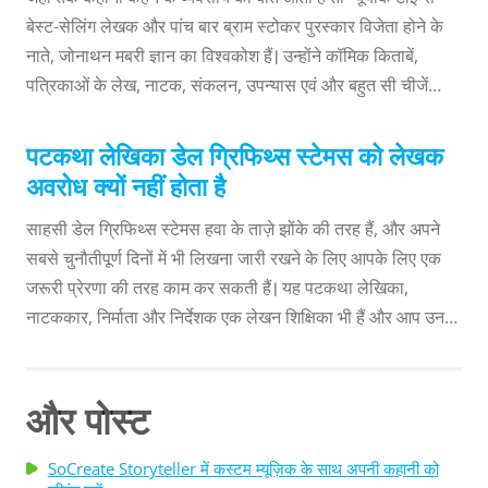
इसके बाद नेटवर्किंग परिस्थितियों में मेरा दबाव कम होना शुरू हुआ। मैंने
बेस्ट-सेलिंग लेखक और पांच बार ब्राम स्टोकर पुरस्कार विजेता होने के
सीखा कि मुझे खुद को बेचने की जरूरत नहीं थी; मुझे बस वैसी ही रहना था
नाते, जोनाथन मबरी ज्ञान का विश्वकोश हैं। उन्होंने कॉमिक किताबें,
जैसी मैं ...
पत्रिकाओं के लेख, नाटक, संकलन, उपन्यास एवं और बहुत सी चीजें
लिखी हैं। और हालाँकि वह अपने आपको पटकथा लेखक नहीं कहते, फिर
भी इस लेखक की कई ऑनस्क्रीन परियोजनाएं चल रही हैं। जोनाथन की
पटकथा लेखिका डेल ग्रिफिथ्स स्टेमस को लेखक
बेस्ट-सेलिंग श्रृंखला पर आधारित वी-वार्स इस साल नेटफ्लिक्स पर आने
अवरोध क्यों नहीं होता है
वाला है। और एलकॉन एंटरटेनमेंट ने हाल ही में रॉट एंड रुइन के टीवी और
साहसी डेल ग्रिफिथ्स स्टेमस हवा के ताज़े झोंके की तरह हैं, और अपने
फिल्म अधिकार खरीदे हैं, जो जोनाथन की यंग एडल्ट ज़ोंबी फिक्शन
सबसे चुनौतीपूर्ण दिनों में भी लिखना जारी रखने के लिए आपके लिए एक
श्रृंखला है। सेंट्रल कोस्ट के लेखक सम्मलेन में हमें जोनाथन का
जरूरी प्रेरणा की तरह काम कर सकती हैं। यह पटकथा लेखिका,
साक्षात्कार लेने का सौभाग्य मिला। उन्होंने विशेष रूप से लेखकों ...
नाटककार, निर्माता और निर्देशक एक लेखन शिक्षिका भी हैं और आप उनकी
सलाह से काफी कुछ पाएंगे। सैन लुइस ओबिस्पो अंतर्राष्ट्रीय फिल्मोत्सव में
उन्होंने खुशी-खुशी हमारे साथ कुछ बिंदु साझा किये। ग्रिफिथ्स स्टेमस को
डेटाइम एमी नॉमिनेशन मिला है, साथ ही उन्हें हीडमैन पुरस्कार, ज्वेल बॉक्स
और पोस्ट
प्लेराइटिंग पुरस्कार, और राइटर्स डाइजेस्ट स्टेज प्ले प्रतियोगिता में दो
शीर्ष-दस जीतों से पुरस्कृत किया गया है। 'डर्टी लिटिल सीक्रेट,' 'द डिनर
SoCreate Storyteller में कस्टम म्यूज़िक के साथ अपनी कहानी को