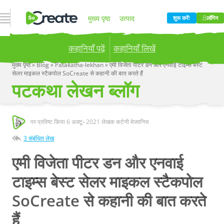
नेविगेशन खोलें
मुख्य पृष्ठ
उत्पाद
शुरू करें!
लॉगिन
कहानियाँ पढ़ें
कहानियाँ लिखें
मूल्य निर्धारण
ब्लॉग
कंपनी
मुख्य पृष्ठ
»
Blog
»
Patakatha-lekhan
»
एमी विजेता पीटर डन और एनवाई टाइम्स बेस्ट
सेलर माइकल स्टैकपोल SoCreate से कहानी की बात करते हैं
Publish your stories to a global audience.
Try it
पटकथा लेखन ब्लॉग
now!
पर प्रविष्ट किया
6 अक्टू॰ 2021
लेखक कर्टनी मेजरनिच
3 संबंधित लेख
एमी विजेता पीटर डन और एनवाई
टाइम्स बेस्ट सेलर माइकल स्टैकपोल
SoCreate से कहानी की बात करते
हैं