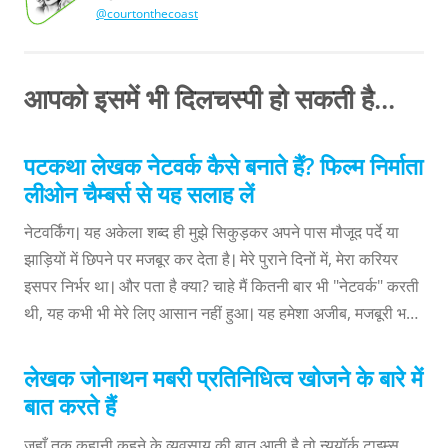
@courtonthecoast
सामुदायिक
निर्देशक
कर्टनी
मेजरनिच,
जनसंपर्क
आपको इसमें भी दिलचस्पी हो सकती है...
पटकथा लेखक नेटवर्क कैसे बनाते हैं? फिल्म निर्माता
लीओन चैम्बर्स से यह सलाह लें
नेटवर्किंग। यह अकेला शब्द ही मुझे सिकुड़कर अपने पास मौजूद पर्दे या
झाड़ियों में छिपने पर मजबूर कर देता है। मेरे पुराने दिनों में, मेरा करियर
इसपर निर्भर था। और पता है क्या? चाहे मैं कितनी बार भी "नेटवर्क" करती
थी, यह कभी भी मेरे लिए आसान नहीं हुआ। यह हमेशा अजीब, मजबूरी भरा,
और बेहतर चर्चा के बिना, नकली होता था। मैं हम सभी के लिए नहीं बोल
सकती, लेकिन मैं इतना शर्त जरूर लगा सकती हूँ कि बहुत सारे लेखकों की
लेखक जोनाथन मबरी प्रतिनिधित्व खोजने के बारे में
स्थिति भी ऐसी ही होगी। ऐसा तब तक था जब तक कि मैंने भावुक फिल्म
बात करते हैं
निर्माता लीओन चैम्बर्स की नीचे दी गयी सलाह जैसी एक सलाह नहीं सुनी,
जहाँ तक कहानी कहने के व्यवसाय की बात आती है तो न्यूयॉर्क टाइम्स