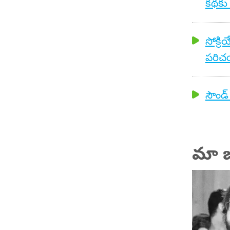
కథకు
సోక్రి
పరిచయ
సౌండ్ 
మా జ