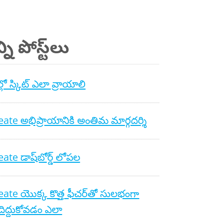
ని పోస్ట్‌లు
లో స్కిట్ ఎలా వ్రాయాలి
ate అభిప్రాయానికి అంతిమ మార్గదర్శి
ate డాష్‌బోర్డ్ లోపల
ate యొక్క కొత్త ఫీచర్‌తో సులభంగా
ిద్దుకోవడం ఎలా