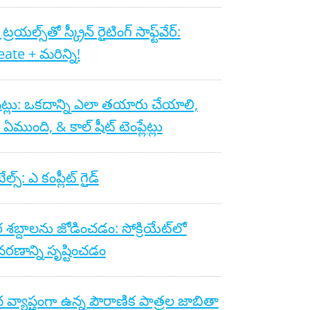
రయల్స్‌తో స్క్రీన్ రైటింగ్ సాఫ్ట్‌వేర్:
ate + మరిన్ని!
షీట్లు: ఒకదాన్ని ఎలా తయారు చేయాలి,
 ఏముంది, & కాల్ షీట్ టెంప్లేట్లు
ల్స్: ఎ కంప్లీట్ గైడ్
 శబ్దాలను జోడించడం: సోక్రియేట్‌లో
రణాన్ని సృష్టించడం
చ వ్యాప్తంగా ఉన్న పౌరాణిక పాత్రల జాబితా