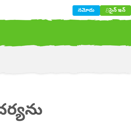
నమోదు
సైన్ ఇన్
w!
ో చర్యను