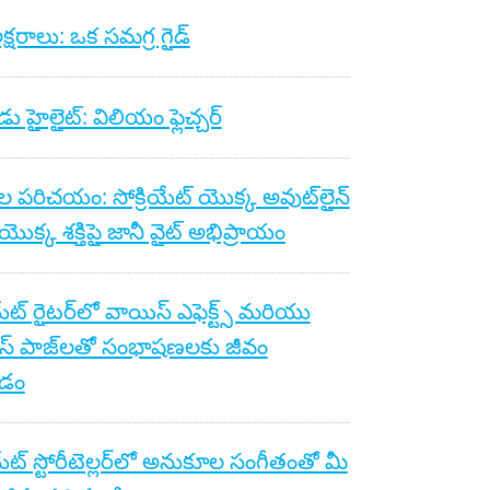
క్షరాలు: ఒక సమగ్ర గైడ్
ు హైలైట్: విలియం ఫ్లెచ్చర్
ల పరిచయం: సోక్రియేట్ యొక్క అవుట్‌లైన్
యొక్క శక్తిపై జానీ వైట్ అభిప్రాయం
యేట్ రైటర్‌లో వాయిస్ ఎఫెక్ట్స్ మరియు
స్ పాజ్‌లతో సంభాషణలకు జీవం
డం
యేట్ స్టోరీటెల్లర్‌లో అనుకూల సంగీతంతో మీ