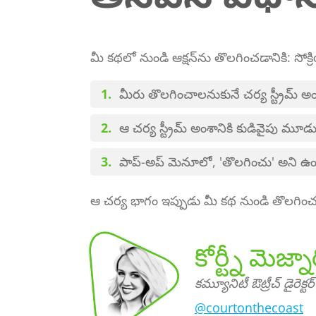
మీ కథలో నుండి ఆక్షన్‌ను తొలగించడానికి: సోక్రియ
మీరు తొలగించాలనుకునే చర్య స్ట్రీమ్ అంశా
ఆ చర్య స్ట్రీమ్ అంశానికి కుడివైపు మూడు-
పాప్-అప్ మెనూలో, 'తొలగించు' అని ఉండే చె
ఆ చర్య భాగం ఇప్పుడు మీ కథ నుండి తొలగించ
కోర్ట్నీ మెజ్నా
కమ్యూనిటీ ఔట్రీచ్ డైరెక్టర్
@courtonthecoast