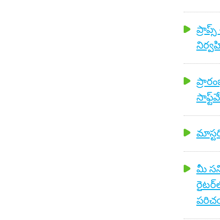
ప్రాప్
నిర్
ప్రార
సాఫ్ట్
మాస్టర
మీ సన
రైటర
పరిచయ