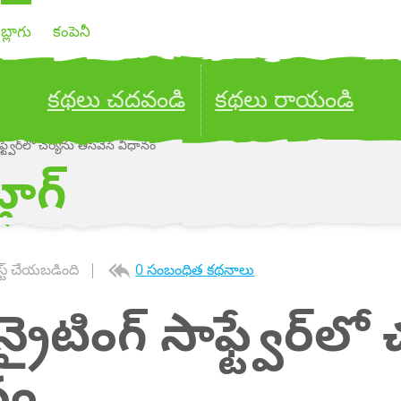
బ్లాగు
కంపెనీ
కథలు చదవండి
కథలు రాయండి
సాఫ్ట్వేర్‌లో చర్యను తీసివేసే విధానం
ublish your stories to a global audience.
Try it no
్లాగ్
స్ట్ చేయబడింది
0 సంబంధిత కథనాలు
ీన్రైటింగ్ సాఫ్ట్వేర్‌ల
నం