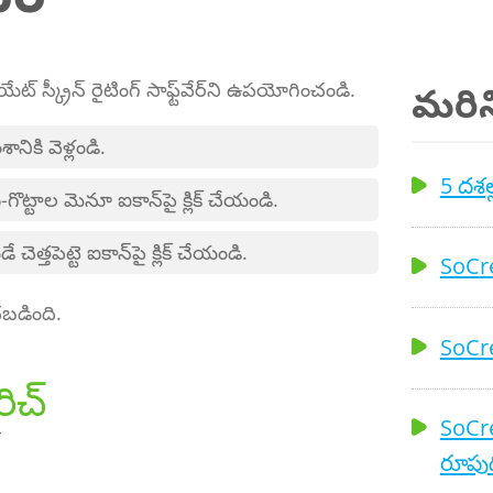
ేట్ స్క్రీన్ రైటింగ్ సాఫ్ట్‌వేర్‌ని ఉపయోగించండి.
మరిన్
నికి వెళ్లండి.
5 దశల్
గొట్టాల మెనూ ఐకాన్‌పై క్లిక్ చేయండి.
త్తపెట్టె ఐకాన్‌పై క్లిక్ చేయండి.
SoCre
బడింది.
SoCre
రిచ్
SoCre
రూపుద