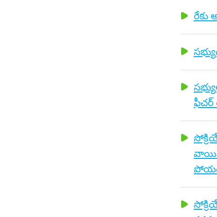
రేకు అ
సభ్యుడ
సభ్యు
ఫీచర్ 
సోక్రి
వాయి
పోయ
సోక్రి