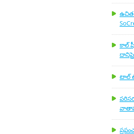
ఉచిత ట్
SoCre
కాల్ 
దానిపై
టాల్ టే
పరిసర
వాతావ
ప్రపం