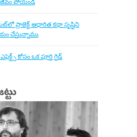
 జీవం పోయండి
యేట్‌లో ప్రాజెక్ట్ ఆధారిత కథా సృష్టిని
ం చేస్తున్నాము
ఎఫెక్ట్స్ కోసం ఒక పూర్తి గైడ్
ట్టు