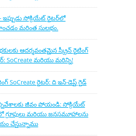
స్ - ఇప్పుడు సోక్రియేట్ రైటర్‌లో
వహించడం మరింత సులభం.
ంభకులకు ఆదర్శవంతమైన స్క్రీన్ రైటింగ్
‌వేర్: SoCreate మరియు మరిన్ని!
ింగ్ SoCreate రైటర్: ది ఇన్-డెప్త్ గైడ్
్నివేశాలకు జీవం పోయండి: సోక్రియేట్
్‌లో గ్రూపులు మరియు జనసమూహాలను
ం చేస్తున్నాము