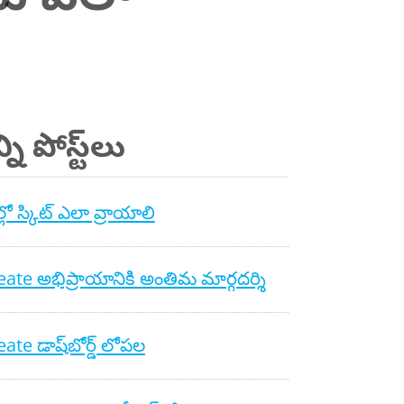
ని పోస్ట్‌లు
లో స్కిట్ ఎలా వ్రాయాలి
ate అభిప్రాయానికి అంతిమ మార్గదర్శి
ate డాష్‌బోర్డ్ లోపల