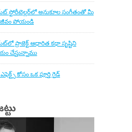
యేట్ స్టోరీటెల్లర్‌లో అనుకూల సంగీతంతో మీ
 జీవం పోయండి
యేట్‌లో ప్రాజెక్ట్ ఆధారిత కథా సృష్టిని
ం చేస్తున్నాము
ఎఫెక్ట్స్ కోసం ఒక పూర్తి గైడ్
ట్టు