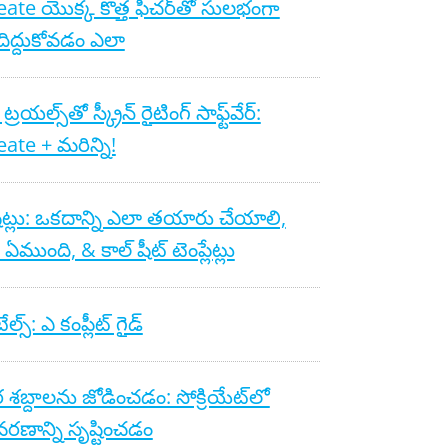
ate యొక్క కొత్త ఫీచర్‌తో సులభంగా
ిద్దుకోవడం ఎలా
రయల్స్‌తో స్క్రీన్ రైటింగ్ సాఫ్ట్‌వేర్:
ate + మరిన్ని!
షీట్లు: ఒకదాన్ని ఎలా తయారు చేయాలి,
 ఏముంది, & కాల్ షీట్ టెంప్లేట్లు
ల్స్: ఎ కంప్లీట్ గైడ్
 శబ్దాలను జోడించడం: సోక్రియేట్‌లో
రణాన్ని సృష్టించడం