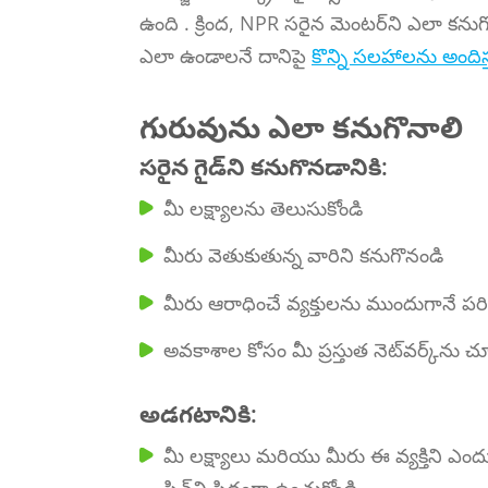
ఉంది . క్రింద, NPR సరైన మెంటర్‌ని ఎలా క
ఎలా ఉండాలనే దానిపై
కొన్ని సలహాలను అందిస్
గురువును ఎలా కనుగొనాలి
సరైన గైడ్‌ని కనుగొనడానికి:
మీ లక్ష్యాలను తెలుసుకోండి
మీరు వెతుకుతున్న వారిని కనుగొనండి
మీరు ఆరాధించే వ్యక్తులను ముందుగానే పర
అవకాశాల కోసం మీ ప్రస్తుత నెట్‌వర్క్‌ను 
అడగటానికి:
మీ లక్ష్యాలు మరియు మీరు ఈ వ్యక్తిని ఎ
పిచ్‌ని సిద్ధంగా ఉంచుకోండి