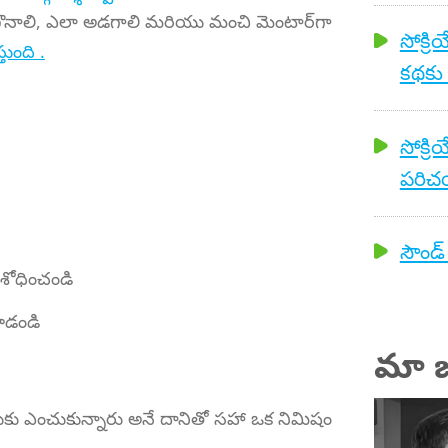
నుగొనాలి, ఎలా అడగాలి మరియు మంచి మెంటార్‌గా
సోక్రి
తుంది .
కథకు
సోక్రి
పరిచయ
సౌండ్ 
ిశోధించండి
చూడండి
మా జ
ందుకు ఎంచుకున్నారు అనే దానితో సహా ఒక నిమిషం