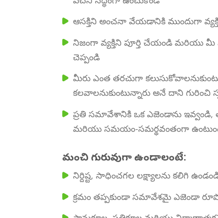
ఆసక్తిని అంచనా వేయడానికి ముందుగా వ్యక్
నిజంగా వ్యక్తిని పూర్తి చేయండి మరియు మ
చెప్పండి
మీరు ఎంత తరచుగా కలుసుకోవాలనుకుంట
కలవాలనుకుంటున్నారు అనే దాని గురించి స
ప్రతి సమావేశానికి ఒక ఎజెండాను ఇవ్వండి, త
మరియు సమయం-సమర్థవంతంగా ఉంటుం
మంచి గురువుగా ఉండాలంటే:
నిర్దిష్ట, సాధించగల లక్ష్యాలను కలిగి ఉండండ
క్రమం తప్పకుండా సమావేశమై ఎజెండా రూప
సానుకూల, ప్రతికూల మరియు నిర్మాణాత్మకమ