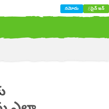
నమోదు
సైన్ ఇన్
w!
ు
ను ఎలా