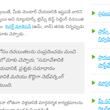
ట్లయితే, మీకు మెంటార్ చేయడానికి ఇష్టపడే వారిని
ప్రపం
ి అని న్యూయార్క్ టైమ్స్ బెస్ట్ సెల్లింగ్ రచయిత
యు
రిచర్డ్ మాథెసన్
(ఉమ్, వావ్) తనకు చిన్నప్పుడు
ప్రాప్
కు చెప్పాడు .
నిర్
వం కోసం రచయితలను సంప్రదించడం మంచి
ప్రార
ో మాకు చెప్పారు. “సమావేశానికి
సాఫ్ట్
యడానికి, ప్రశ్నకు సమాధానం
కి మరియు కొద్దిగా నెట్‌వర్కింగ్
మాస్టర
టుంది.
మీ సన
తుగా వెళ్లడానికి మార్గదర్శక కార్యక్రమాలను
రైటర
దారులుగా ఉండమని అడగండి.