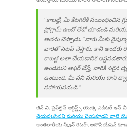
"కాబట్టి, మీ కేటగిరీకి సంబంధించిన గ్
ప్రోగ్రామ్ ఉందో లేదో చూడండి మరియు
అతను చెప్పాడు. "వారు మీకు నైప
వారితో సెటప్ చేస్తారు, కానీ 
కాబట్టి అలా చేయడానికి ఇష్టపడతారు
ఉండమని ఆఫర్ చేస్తే, వారికి సరైన 
ఉంటుంది. మీ పని మరియు దాని ద్వార
సహాయపడండి."
జీన్ వి. పైప్‌లైన్ ఆర్టిస్ట్స్ యొక్క ఎడిటర్-ఇన్
చేయవలసినవి మరియు చేయకూడని వాటి యొక్క 
అంతర్జాతీయ స్క్రీన్ రైటర్స్ అసోసియేషన్ క