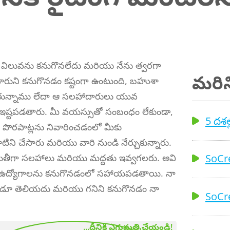
 విలువను కనుగొనలేదు మరియు నేను త్వరగా
మరిన్
దారుని కనుగొనడం కష్టంగా ఉంటుంది, బహుశా
న్నాము లేదా ఆ సలహాదారులు యువ
ష్టపడతారు. మీ వయస్సుతో సంబంధం లేకుండా,
5 దశల్
పొరపాట్లను నివారించడంలో మీకు
ి చేసారు మరియు వారి నుండి నేర్చుకున్నారు.
SoCre
యితీగా సలహాలు మరియు మద్దతు ఇవ్వగలరు. అవి
ియు ఉద్యోగాలను కనుగొనడంలో సహాయపడతాయి. నా
ఎప్పుడూ తెలియదు మరియు గనిని కనుగొనడం నా
SoCre
...దీనికి ఎగుమతి చేయండి!