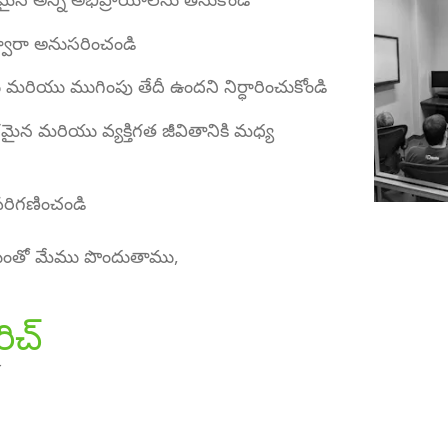
వారా అనుసరించండి
ు మరియు ముగింపు తేదీ ఉందని నిర్ధారించుకోండి
ిపరమైన మరియు వ్యక్తిగత జీవితానికి మధ్య
 పరిగణించండి
ాయంతో మేము పొందుతాము,
రిచ్