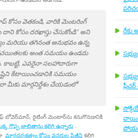
పరిచయ
రూప్ కోసం వెతకండి, వారికి మెంటరింగ్
రేకు అ
 దాని కోసం దరఖాస్తు చేసుకోండి" అని
ుణ్యం మరియు తగినంత అనుభవం ఉన్న
అందరు రచయితలకు అంత సమయం ఉండదు
సభ్యుడ
. కాబట్టి, ఎవరైనా సలహాదారుగా
దృష్టిని కేటాయించడానికి సమయం
సభ్యు
ా మీకు మార్గనిర్దేశం చేయడంలో
ఫీచర్ 
సోక్రి
-చీఫ్ బోవెర్‌మాన్, రైటింగ్ మెంటార్‌ను కనుగొనడానికి
వాయి
గొప్ప జాబితాను కలిగి ఉన్నారు
.
పోయ
ూడా
మార్గదర్శకత్వం కోసం వనరుల పేజీని
కలిగి