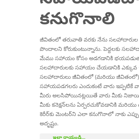
కనుగొనాలి
జీవితంలో తరువాతి వరకు నేను సలహాదారుల
పొందాలని కోరుకుంటున్నాను. పెద్దలకు సలహా
మేము సహాయం కోసం అడగడానికి భయపడుతు
సలహాదారులకు సహాయం చేయడానికి ఎక్కువ ఇ
సలహాదారులు జీవితంలో (మరియు జీవితంలో) 
సహాయపడగలరు ఎందుకంటే వారు ఇప్పటికే వాటిన
మీరు అలసిపోయినట్లయితే వారు మీకు నిజా
మీకు కనెక్షన్‌లను ఏర్పరచుకోవడానికి మర
కెరీర్‌కు మెంటర్‌ని ఎలా కనుగొనాలో నాకు 
అదృష్టం.
ఇలా రాయండి...