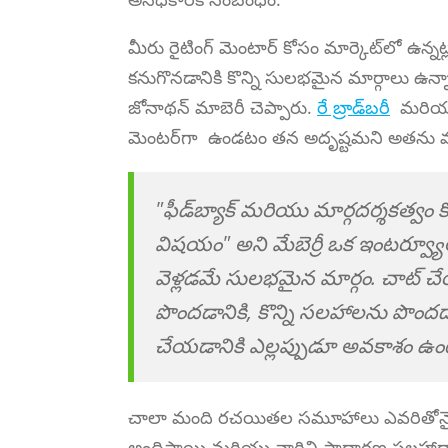
మీరు రైటింగ్ మెంటార్ కోసం మార్కెట్‌లో ఉన్న
కనుగొనడానికి కొన్ని సులభమైన మార్గాలు ఉన్నాయ
జోనాథన్ మాబెరీ చెప్పారు.
రే బ్రాడ్‌బరీ
మరి
మెంటర్‌గా ఉండటం తన అదృష్టమని అతను మా
"ఫీడ్‌బ్యాక్ మరియు మార్గదర్శకత్
విషయం" అని మేబెర్రీ ఒక ఇంటర్వ్యూల
వెళ్లడమే సులభమైన మార్గం. చాట్ చే
పొందడానికి, కొన్ని సలహాలను పొందడాని
చేయడానికి ఎల్లప్పుడూ అవకాశం ఉం
చాలా మంది రచయితల సమూహాలు ఎవరితోనైనా లో
అందిస్తాయి మరియు వారిని సాధారణ సలహా