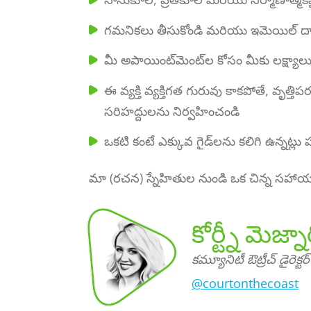
గమనికలు తీసుకోండి మరియు ఇమెయిల్ ద్
మీ అపాయింట్‌మెంట్‌ల కోసం మీకు లక్ష్యాల
ఈ వ్యక్తి వ్యక్తిగత గురువు కాకపోతే, వృత్త
సరిహద్దులను నిర్వహించండి
ఒకటి కంటే ఎక్కువ గైడ్‌లను కలిగి ఉన్నట్లు
మా (రచన) స్నేహితుల నుండి ఒక చిన్న సహ
కోర్ట్నీ మెజ్నా
కమ్యూనిటీ ఔట్రీచ్ డైరెక్టర్
@courtonthecoast
జ్నారిచ్,
మ్యూనిటీ
డైరెక్టర్
కోర్ట్నీ మె
క
ఔట్రీచ్