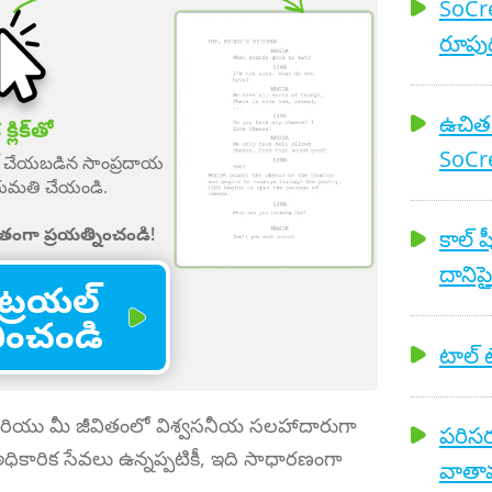
SoCre
రూపుద
ఉచిత ట్
్లిక్‌తో
SoCre
ాట్ చేయబడిన సాంప్రదాయ
ు ఎగుమతి చేయండి.
తంగా ప్రయత్నించండి!
కాల్ 
దానిపై
ట్రయల్
భించండి
టాల్ టే
 మరియు మీ జీవితంలో విశ్వసనీయ సలహాదారుగా
పరిసర
ధికారిక సేవలు ఉన్నప్పటికీ, ఇది సాధారణంగా
వాతావ