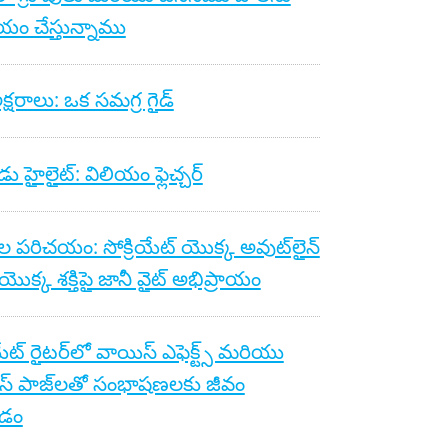
ం చేస్తున్నాము
క్షరాలు: ఒక సమగ్ర గైడ్
ు హైలైట్: విలియం ఫ్లెచ్చర్
ల పరిచయం: సోక్రియేట్ యొక్క అవుట్‌లైన్
యొక్క శక్తిపై జానీ వైట్ అభిప్రాయం
యేట్ రైటర్‌లో వాయిస్ ఎఫెక్ట్స్ మరియు
స్ పాజ్‌లతో సంభాషణలకు జీవం
డం