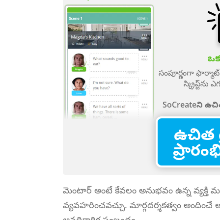
ఒక క
సంపూర్ణంగా ఫార్మ
స్క్రిప్ట్‌న
SoCreateని ఉచి
ఉచిత 
ప్రారం
మెంటార్ అంటే కేవలం అనుభవం ఉన్న వ్యక్తి
వ్యవహరించవచ్చు. మార్గదర్శకత్వం అందించే అ
అనధికారిక సంబంధం.