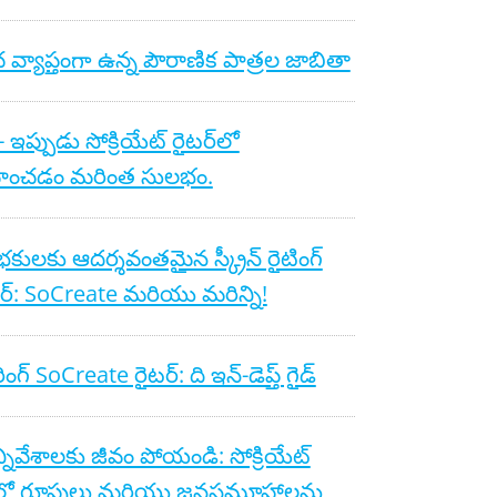
చ వ్యాప్తంగా ఉన్న పౌరాణిక పాత్రల జాబితా
స్ - ఇప్పుడు సోక్రియేట్ రైటర్‌లో
వహించడం మరింత సులభం.
ంభకులకు ఆదర్శవంతమైన స్క్రీన్ రైటింగ్
‌వేర్: SoCreate మరియు మరిన్ని!
ింగ్ SoCreate రైటర్: ది ఇన్-డెప్త్ గైడ్
్నివేశాలకు జీవం పోయండి: సోక్రియేట్
్‌లో గ్రూపులు మరియు జనసమూహాలను