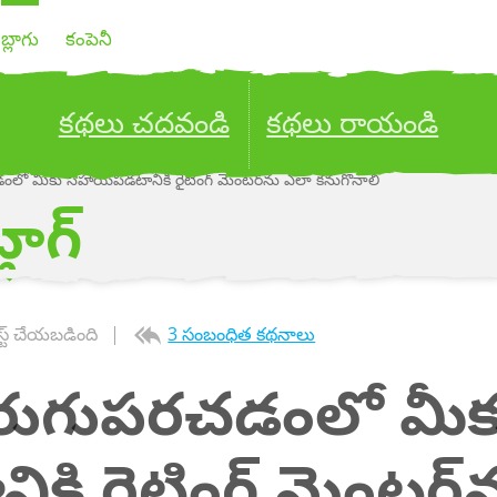
బ్లాగు
కంపెనీ
కథలు చదవండి
కథలు రాయండి
రచడంలో మీకు సహాయపడటానికి రైటింగ్ మెంటర్‌ను ఎలా కనుగొనాలి
ublish your stories to a global audience.
Try it no
్లాగ్
స్ట్ చేయబడింది
3 సంబంధిత కథనాలు
ు మెరుగుపరచడంలో మీక
ి రైటింగ్ మెంటర్‌