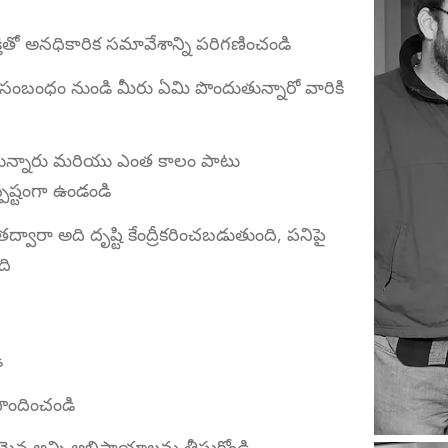
తితో అనధికారిక సమావేశాన్ని పరిగణించండి
ీ సంబంధం నుండి మీరు ఏమి పొందుతున్నారో వారికి
ున్నారు మరియు ఎంత కాలం పాటు
్పష్టంగా ఉండండి
ద్వారా అది దృష్టి కేంద్రీకరించబడుతుంది, పనిపై
ది
ి
ొందించండి
ైన అన్ని అభిప్రాయాలను తీసుకోండి