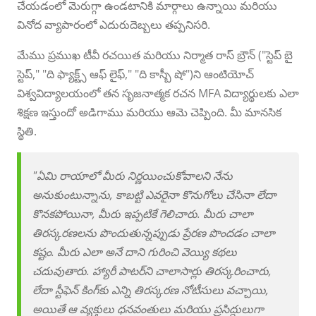
చేయడంలో మెరుగ్గా ఉండటానికి మార్గాలు ఉన్నాయి మరియు
వినోద వ్యాపారంలో ఎదురుదెబ్బలు తప్పనిసరి.
మేము ప్రముఖ టీవీ రచయిత మరియు నిర్మాత రాస్ బ్రౌన్ ("స్టెప్ బై
స్టెప్," "ది ఫ్యాక్ట్స్ ఆఫ్ లైఫ్," "ది కాస్బీ షో")ని ఆంటియోచ్
విశ్వవిద్యాలయంలో తన సృజనాత్మక రచన MFA విద్యార్థులకు ఎలా
శిక్షణ ఇస్తుందో అడిగాము మరియు ఆమె చెప్పింది. మీ మానసిక
స్థితి.
"ఏమి రాయాలో మీరు నిర్ణయించుకోవాలని నేను
అనుకుంటున్నాను, కాబట్టి ఎవరైనా కొనుగోలు చేసినా లేదా
కొనకపోయినా, మీరు ఇప్పటికే గెలిచారు. మీరు చాలా
తిరస్కరణలను పొందుతున్నప్పుడు ప్రేరణ పొందడం చాలా
కష్టం. మీరు ఎలా అనే దాని గురించి వెయ్యి కథలు
చదువుతారు. హ్యారీ పాటర్‌ని చాలాసార్లు తిరస్కరించారు,
లేదా స్టీఫెన్ కింగ్‌కు ఎన్ని తిరస్కరణ నోటీసులు వచ్చాయి,
అయితే ఆ వ్యక్తులు ధనవంతులు మరియు ప్రసిద్ధులుగా