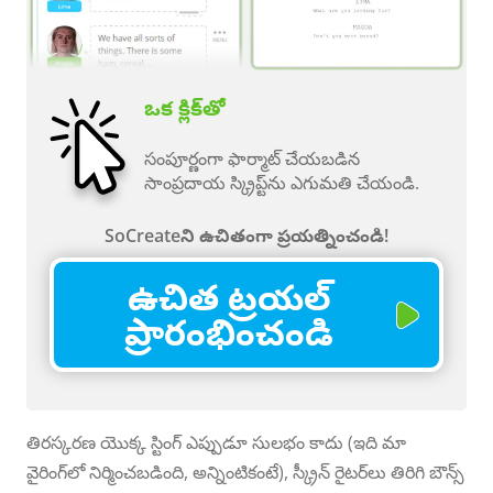
ఒక క్లిక్‌తో
సంపూర్ణంగా ఫార్మాట్ చేయబడిన
సాంప్రదాయ స్క్రిప్ట్‌ను ఎగుమతి చేయండి.
SoCreateని ఉచితంగా ప్రయత్నించండి!
ఉచిత ట్రయల్
ప్రారంభించండి
తిరస్కరణ యొక్క స్టింగ్ ఎప్పుడూ సులభం కాదు (ఇది మా
వైరింగ్‌లో నిర్మించబడింది, అన్నింటికంటే), స్క్రీన్ రైటర్‌లు తిరిగి బౌన్స్