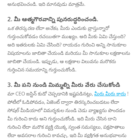
అనుభవించండి. ఇది మానవుడు మాత్రమే.
2. మీ ఆత్మగౌరవాన్ని పునరుద్ధరించండి.
ఒక తిరస్కరణ లేదా అనేకం,
మీరు ఎందుకు వ్రాస్తున్నారో
గుర్తుంచుకోవడం రచయితగా ముఖ్యం. అది మీకు ఏమి చేస్తుంది?
అది ఇతరులకు ఏమి చేసింది? రాయడం గురించి అన్ని సానుకూల
విషయాలను జాబితా చేయండి మరియు మీ సానుకూల లక్షణాలను
జాబితా చేయండి. ఇప్పుడు, ఆ లక్షణాల విలువను మరొకరు
గుర్తించిన సమయాన్ని గుర్తుంచుకోండి.
3. మీ పని నుండి మిమ్మల్ని మీరు వేరు చేసుకోండి
మా CEO జస్టిన్ కుడో చెప్పడానికి ఇష్టపడినట్లు,
మీరు మీరు కాదు
!
పోటీలో ఓడిపోవడం, ఏజెంట్ ద్వారా తిరస్కరించబడటం లేదా
సోషల్ మీడియాలో విమర్శకుల నుండి చెడు వ్యాఖ్యను పొందడం
మీ గురించి కాదు అని గుర్తుంచుకోండి. ఇది మీరు చేసిన దాని
గురించి లేదా మరొక వ్యక్తి యొక్క స్వంత సమస్యలు, పక్షపాతాలు
లేదా అవసరాల గురించి కావచ్చు. ఇది మీ వ్యక్తిగత అనుభవాలను