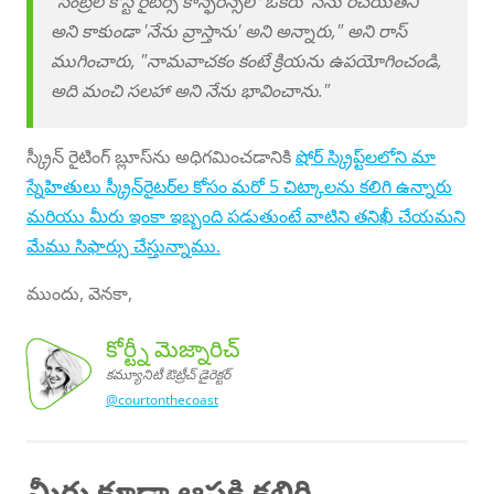
"సెంట్రల్ కోస్ట్ రైటర్స్ కాన్ఫరెన్స్‌లో ఒకరు 'నేను రచయితని'
అని కాకుండా 'నేను వ్రాస్తాను' అని అన్నారు," అని రాస్
ముగించారు, "నామవాచకం కంటే క్రియను ఉపయోగించండి,
అది మంచి సలహా అని నేను భావించాను."
స్క్రీన్ రైటింగ్ బ్లూస్‌ను అధిగమించడానికి
షోర్ స్క్రిప్ట్‌లలోని మా
స్నేహితులు స్క్రీన్‌రైటర్‌ల కోసం మరో 5 చిట్కాలను కలిగి ఉన్నారు
మరియు మీరు ఇంకా ఇబ్బంది పడుతుంటే వాటిని తనిఖీ చేయమని
మేము సిఫార్సు చేస్తున్నాము.
ముందు, వెనకా,
కోర్ట్నీ మెజ్నారిచ్
కమ్యూనిటీ ఔట్రీచ్ డైరెక్టర్
@courtonthecoast
జ్నారిచ్,
మ్యూనిటీ
డైరెక్టర్
కోర్ట్నీ మె
క
ఔట్రీచ్
మీరు కూడా ఆసక్తి కలిగి