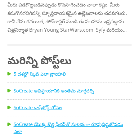
మీరు పడగొట్టబడినప్పుడు కొనసాగించడం చాలా కష్టం, మీరు
స్ట్రక్చర్‌లో బోధకుడు ప్రపంచవ్యాప్తంగా పర్యటిస్తూ, రచయితలకు
కనుగొనగలిగినన్ని స్ఫూర్తిదాయకమైన ఉల్లేఖనాలను చదవగలరు,
వాణిజ్యం యొక్క ఉపాయాలను బోధించాడు. ఆమె రచయితలలో
కానీ నేను రచయిత, పోడ్‌కాస్టర్ నుండి ఈ సలహాను ఇష్టపడ్డాను
నమూనాలను చూస్తుంది మరియు మీకు భరోసా ఇవ్వడానికి ఆమె
చిత్రనిర్మాత Bryan Young StarWars.com, Syfy మరియు
ఇక్కడ ఉంది ...
HowStuffWorks.comలో రెగ్యులర్ గా ఉంటారు . “మీరు
స్క్రీన్‌ప్లేను అమ్మకపోయినప్పటికీ, మీరు స్ఫూర్తిని పొందాలి
ఎందుకంటే దానికంటే ఎక్కువ స్క్రీన్‌ప్లేలు వ్రాయబడుతున్నాయి.
మరిన్ని పోస్ట్‌లు
5 దశల్లో స్కిట్ ఎలా వ్రాయాలి
SoCreate అభిప్రాయానికి అంతిమ మార్గదర్శి
SoCreate డాష్‌బోర్డ్ లోపల
SoCreate యొక్క కొత్త ఫీచర్‌తో సులభంగా రూపుదిద్దుకోవడం
ఎలా