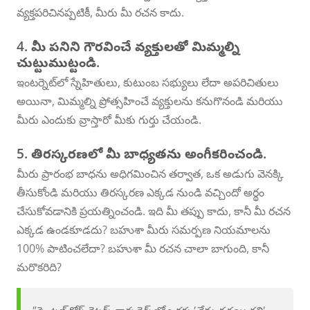
వ్యక్తపరిచినప్పటికీ, మీరు మీ రచన కాదు.
4. మీ పనిని గౌరవించే వ్యక్తులతో మిమ్మల్ని
చుట్టుముట్టండి.
ఇంటర్నెట్‌లో స్నేహితులు, కుటుంబ సభ్యులు లేదా అపరిచితులు
అయినా, మిమ్మల్ని ప్రోత్సహించే వ్యక్తులను కనుగొనండి మరియు
మీరు ఎందుకు వ్రాస్తారో మీకు గుర్తు చేయండి.
5. తిరస్కరణలో మీ బాధ్యతను అంగీకరించండి.
మీరు ప్రారంభ బాధను అధిగమించిన తర్వాత, ఒక అడుగు వెనక్కి
తీసుకోండి మరియు తిరస్కరణ ఎక్కడ నుండి వచ్చిందో అర్థం
చేసుకోవడానికి ప్రయత్నించండి. ఇది మీ తప్పు కాదు, కానీ మీ రచన
ఎక్కడ ఉండకూడదు? బహుశా మీరు సమర్పణ నియమాలను
100% పాటించలేదా? బహుశా మీ రచన చాలా బాగుంది, కానీ
మరొకరిది?