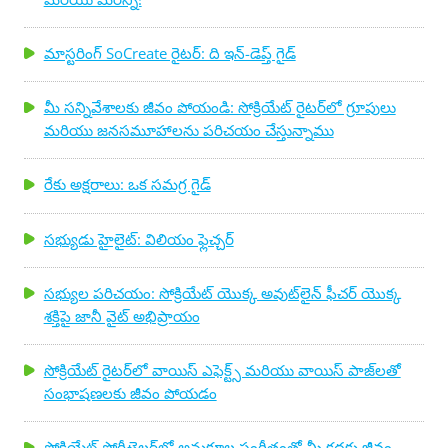
మాస్టరింగ్ SoCreate రైటర్: ది ఇన్-డెప్త్ గైడ్
మీ సన్నివేశాలకు జీవం పోయండి: సోక్రియేట్ రైటర్‌లో గ్రూపులు
మరియు జనసమూహాలను పరిచయం చేస్తున్నాము
రేకు అక్షరాలు: ఒక సమగ్ర గైడ్
సభ్యుడు హైలైట్: విలియం ఫ్లెచ్చర్
సభ్యుల పరిచయం: సోక్రియేట్ యొక్క అవుట్‌లైన్ ఫీచర్ యొక్క
శక్తిపై జానీ వైట్ అభిప్రాయం
సోక్రియేట్ రైటర్‌లో వాయిస్ ఎఫెక్ట్స్ మరియు వాయిస్ పాజ్‌లతో
సంభాషణలకు జీవం పోయడం
సోక్రియేట్ స్టోరీటెల్లర్‌లో అనుకూల సంగీతంతో మీ కథకు జీవం