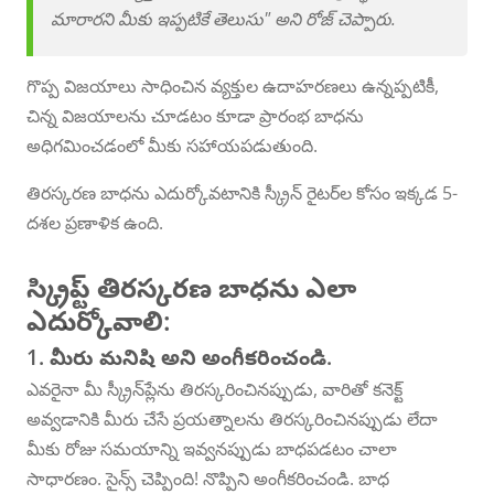
మారారని మీకు ఇప్పటికే తెలుసు" అని రోజ్ చెప్పారు.
గొప్ప విజయాలు సాధించిన వ్యక్తుల ఉదాహరణలు ఉన్నప్పటికీ,
చిన్న విజయాలను చూడటం కూడా ప్రారంభ బాధను
అధిగమించడంలో మీకు సహాయపడుతుంది.
తిరస్కరణ బాధను ఎదుర్కోవటానికి స్క్రీన్ రైటర్‌ల కోసం ఇక్కడ 5-
దశల ప్రణాళిక ఉంది.
స్క్రిప్ట్ తిరస్కరణ బాధను ఎలా
ఎదుర్కోవాలి:
1. మీరు మనిషి అని అంగీకరించండి.
ఎవరైనా మీ స్క్రీన్‌ప్లేను తిరస్కరించినప్పుడు, వారితో కనెక్ట్
అవ్వడానికి మీరు చేసే ప్రయత్నాలను తిరస్కరించినప్పుడు లేదా
మీకు రోజు సమయాన్ని ఇవ్వనప్పుడు బాధపడటం చాలా
సాధారణం. సైన్స్ చెప్పింది! నొప్పిని అంగీకరించండి. బాధ