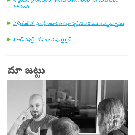
పోయండి
సోక్రియేట్‌లో ప్రాజెక్ట్ ఆధారిత కథా సృష్టిని పరిచయం చేస్తున్నాము
సౌండ్ ఎఫెక్ట్స్ కోసం ఒక పూర్తి గైడ్
మా జట్టు