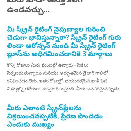
ఉండవచ్చు...
మీ స్క్రీన్ రైటింగ్ నైపుణ్యాల గురించి
చెడుగా భావిస్తున్నారా? స్క్రీన్ రైటింగ్ గురు
లిండా ఆరోన్సన్ నుండి మీ స్క్రీన్ రైటింగ్
బ్లూస్‌ను అధిగమించడానికి 3 మార్గాలు
కొన్ని రోజులు మీరు మంటల్లో ఉన్నారు - పేజీలు
పేర్చబడుతున్నాయి మరియు అద్భుతమైన డైలాగ్ గాలిలో
కనిపించడం లేదు. ఇతర రోజుల్లో, భయంకరమైన ఖాళీ పేజీ
మిమ్మల్ని తదేకంగా చూస్తూ గెలుస్తుంది. మీకు అవసరమైనప్పుడు
మీకు పెప్ టాక్ ఇవ్వడానికి ఎవరూ లేకుంటే, స్క్రీన్ రైటింగ్ గురు
లిండా ఆరోన్సన్ నుండి మీ స్క్రీన్ రైటింగ్ బ్లూస్ నుండి మిమ్మల్ని
మీరు ఎలాంటి స్క్రీన్‌ప్లేలను
బయటకు లాగడానికి ఈ మూడు చిట్కాలను బుక్‌మార్క్ చేయండి.
విక్రయించనప్పటికీ, ప్రేరణ పొందడం
అరాన్సన్, నిష్ణాతుడైన స్క్రిప్ట్ రైటర్, నవలా రచయిత, నాటక
ఎందుకు ముఖ్యం
రచయిత మరియు మల్టీవర్స్ మరియు నాన్-లీనియర్ స్టోరీ