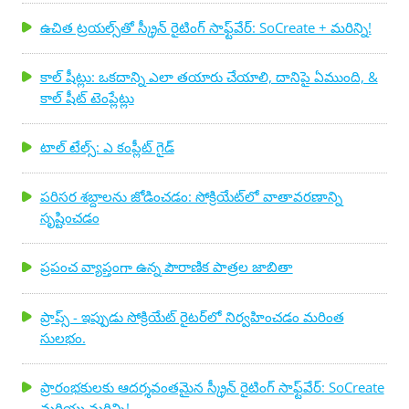
ఉచిత ట్రయల్స్‌తో స్క్రీన్ రైటింగ్ సాఫ్ట్‌వేర్: SoCreate + మరిన్ని!
కాల్ షీట్లు: ఒకదాన్ని ఎలా తయారు చేయాలి, దానిపై ఏముంది, &
కాల్ షీట్ టెంప్లేట్లు
టాల్ టేల్స్: ఎ కంప్లీట్ గైడ్
పరిసర శబ్దాలను జోడించడం: సోక్రియేట్‌లో వాతావరణాన్ని
సృష్టించడం
ప్రపంచ వ్యాప్తంగా ఉన్న పౌరాణిక పాత్రల జాబితా
ప్రాప్స్ - ఇప్పుడు సోక్రియేట్ రైటర్‌లో నిర్వహించడం మరింత
సులభం.
ప్రారంభకులకు ఆదర్శవంతమైన స్క్రీన్ రైటింగ్ సాఫ్ట్‌వేర్: SoCreate
మరియు మరిన్ని!