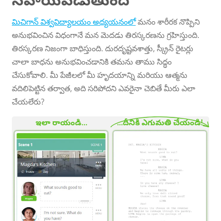
మిచిగాన్ విశ్వవిద్యాలయం అధ్యయనంలో
మనం శారీరక నొప్పిని
అనుభవించిన విధంగానే మన మెదడు తిరస్కరణను గ్రహిస్తుంది.
తిరస్కరణ నిజంగా బాధిస్తుంది. దురదృష్టవశాత్తు, స్క్రీన్ రైటర్లు
చాలా బాధను అనుభవించడానికి తమను తాము సిద్ధం
చేసుకోవాలి. మీ పేజీలలో మీ హృదయాన్ని మరియు ఆత్మను
వదిలిపెట్టిన తర్వాత, అది సరిపోదని ఎవరైనా చెబితే మీరు ఎలా
చేయలేరు?
ఇలా రాయండి...
...దీనికి ఎగుమతి చేయండి!