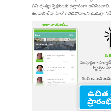
పని దృశ్యం ప్రేక్షకులకు ఉల్లాసంగా అనిపించ
ఉండాలి లేదా హీరో గెలిచిపోవాలని చురుగ్గా నిష
ఇలా రాయండి...
ఒక క
సంపూర్ణంగా ఫార్మ
స్క్రిప్ట్‌న
SoCreateని ఉచి
ఉచిత 
ప్రారం