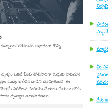
నిర్
ప్రార
సాఫ్ట్
ు
లు ఉన్నాయి! రకమును ఆధారంగా కొన్ని
మాస్టర
మీ సన
రైటర
 దృశ్యం ఒకటి మీకు తొలిసారిగా గుర్తుకు రావచ్చు!
 పాత్రల మధ్య శారీరక దాడిని చూపుతుంది. ఈ
పరిచయ
గ్రఫీ పరిశీలన మరియు చేతులు-చేతులు కలిపి
ని పోరాట దృశ్యాల ఉదాహరణలు:
రేకు అ