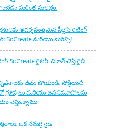
వహించడం మరింత సులభం.
ంభకులకు ఆదర్శవంతమైన స్క్రీన్ రైటింగ్
‌వేర్: SoCreate మరియు మరిన్ని!
ింగ్ SoCreate రైటర్: ది ఇన్-డెప్త్ గైడ్
్నివేశాలకు జీవం పోయండి: సోక్రియేట్
్‌లో గ్రూపులు మరియు జనసమూహాలను
ం చేస్తున్నాము
క్షరాలు: ఒక సమగ్ర గైడ్