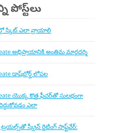
ని పోస్ట్‌లు
లో స్కిట్ ఎలా వ్రాయాలి
ate అభిప్రాయానికి అంతిమ మార్గదర్శి
ate డాష్‌బోర్డ్ లోపల
ate యొక్క కొత్త ఫీచర్‌తో సులభంగా
ిద్దుకోవడం ఎలా
రయల్స్‌తో స్క్రీన్ రైటింగ్ సాఫ్ట్‌వేర్: