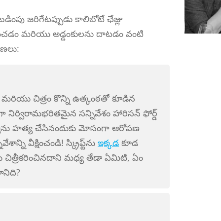
ింపు జరిగేటప్పుడు కాలిబోటే ఛేజ్లు
ఉంచడం మరియు అడ్డంకులను దాటడం వంటి
రణలు:
‌ప్లే మరియు చిత్రం కొన్ని ఉత్కంఠతో కూడిన
ంగా నిర్విరామభరితమైన సన్నివేశం హారిసన్ ఫోర్డ్
భార్యను హత్య చేసినందుకు మోసంగా ఆరోపణ
వేశాన్ని వీక్షించండి! స్క్రిప్ట్‌ను
ఇక్కడ
కూడ
యు చిత్రీకరించినదాని మధ్య తేడా ఏమిటి, ఏం
నిది?