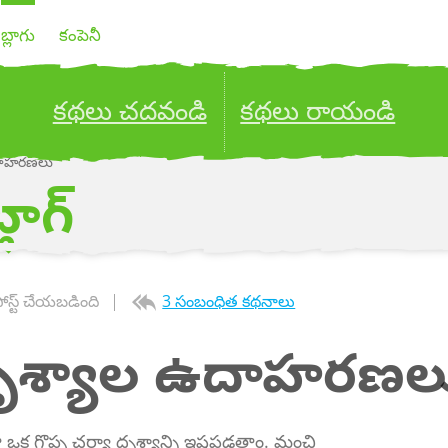
బ్లాగు
కంపెనీ
కథలు చదవండి
కథలు రాయండి
ఉదాహరణలు
ublish your stories to a global audience.
Try it no
్లాగ్
ోస్ట్ చేయబడింది
3 సంబంధిత కథనాలు
దృశ్యాల ఉదాహరణల
 ఒక గొప్ప చర్యా దృశ్యాన్ని ఇష్టపడతాం. మంచి