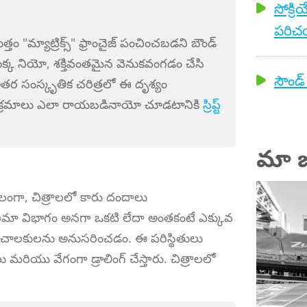
సోక్రి
పరిచయ
తం "మ్యాట్రిక్స్" ఫ్రాంచైజ్ పంచించబడని బౌండ్
యొక్క నియో, శక్తివంతమైన వెనుకవంగడం చేసి
సౌండ్ 
ఇతర సంస్కృతిక చరిత్రలో ఈ దృశ్యం
శిత క్రమాలు ఎలా రాయబడినాయో చూడటానికి
స్రిప్ట్
మా జ
లంగా, చిత్రాలలో కారు దందాలు
నిమా విభాగం అనగా ఒకటి లేదా అంతకంటే ఎక్కువ
నాచాలకులను అనుసరించడం. ఈ పరిస్థితులు
రియు వేగంగా డ్రాలింగ్ చేస్తారు. చిత్రాలలో