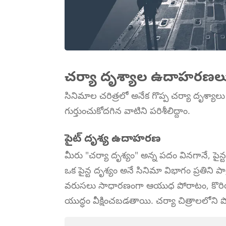
చర్యా దృశ్యాల ఉదాహరణల
సినిమాల చరిత్రలో అనేక గొప్ప చర్యా దృశ్యా
గుర్తుంచుకోదగిన వాటిని పరిశీలిద్దాం.
పైట్ దృశ్య ఉదాహరణ
మీరు "చర్యా దృశ్యం" అన్న పదం వినగానే, పైన్ట
ఒక పైన్ట దృశ్యం అనే సినిమా విభాగం ప్రతిని
వరుసలు సాధారణంగా ఆయుధ పోరాటం, కొరియో
యుద్ధం వీక్షించబడతాయి. చర్యా చిత్రాలలో