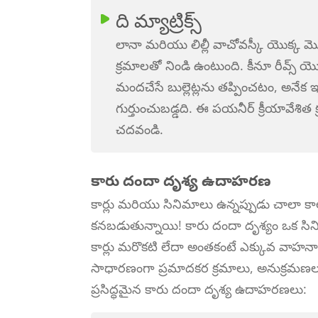
ది మ్యాట్రిక్స్
లానా మరియు లిల్లీ వాచోవస్కీ యొక్క మొత్
క్రమాలతో నిండి ఉంటుంది. కీనూ రీవ్స్ 
మందచేసే బుల్లెట్లను తప్పించటం, అనేక 
గుర్తుంచుబడ్డది. ఈ పయనీర్ క్రీయావే
చదవండి.
కారు దందా దృశ్య ఉదాహరణ
కార్లు మరియు సినిమాలు ఉన్నప్పుడు చాలా కా
కనబడుతున్నాయి! కారు దందా దృశ్యం ఒక సి
కార్లు మరొకటి లేదా అంతకంటే ఎక్కువ వాహ
సాధారణంగా ప్రమాదకర క్రమాలు, అనుక్రమణలు మ
ప్రసిద్ధమైన కారు దందా దృశ్య ఉదాహరణలు: