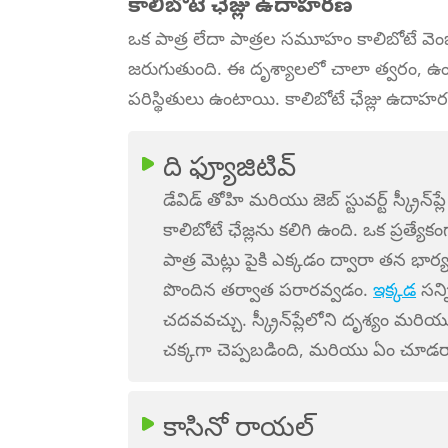
కాలిబోటే ఛేజ్లు ఉదాహరణ
ఒక పాత్ర లేదా పాత్రల సమూహం కాలిబోటే వెంబడ
జరుగుతుంది. ఈ దృశ్యాలలో చాలా త్వరం, 
పరిస్థితులు ఉంటాయి. కాలిబోటే ఛేజ్లు ఉదాహ
ది ఫ్యూజిటివ్
డేవిడ్ తోహి మరియు జెబ్ స్టువర్ట్ స్క్రీన్
కాలిబోటే ఛేజ్లను కలిగి ఉంది. ఒక ప్రత్యేక
పాత్ర మెట్లు పైకి ఎక్కడం ద్వారా తన 
పొందిన తర్వాత పరారవ్వడం.
ఇక్కడ
సన్ని
చదవవచ్చు. స్క్రీన్‌ప్లేలోని దృశ్యం మరి
చక్కగా చెప్పబడింది, మరియు ఏం చూడరా
కాసినో రాయల్