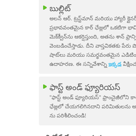
బుల్లిట్
అలన్ ఆర్. ట్రస్ట్‌మాన్ మరియు హ్యారీ క్లైన
ప్రభావవంతమైన కార్ ఛేజ్లలో ఒకటిగా భావి
మెక్‌క్వీన్‌ను ఆకర్షిస్తుంది, అతను శాన్ ఫ
వెంబడించేస్తాడు. దీని వాస్తవికతకు పేరు 
షాట్‌లు మరియు సమర్థవంతమైన ఎడిటింగ్
ఉదాహరణ. ఈ సన్నివేశాన్ని
ఇక్కడ
వీక్షిం
ఫాస్ట్ అండ్ ఫ్యూరియస్
"ఫాస్ట్ అండ్ ఫ్యూరియస్" ఫ్రాంచైజీలోని క
ఛేజ్లలో చేయగలిగినదాని పరిమితులను అధ
ను పరిశీలించండి!