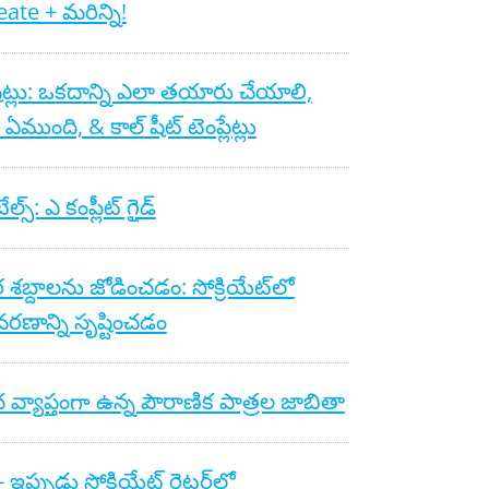
ate + మరిన్ని!
షీట్లు: ఒకదాన్ని ఎలా తయారు చేయాలి,
 ఏముంది, & కాల్ షీట్ టెంప్లేట్లు
ల్స్: ఎ కంప్లీట్ గైడ్
 శబ్దాలను జోడించడం: సోక్రియేట్‌లో
రణాన్ని సృష్టించడం
చ వ్యాప్తంగా ఉన్న పౌరాణిక పాత్రల జాబితా
స్ - ఇప్పుడు సోక్రియేట్ రైటర్‌లో