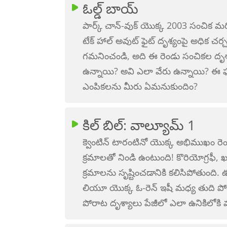
ఓల్డ్ బాయ్
పార్క్ చాన్-వుక్ యొక్క 2003 సంచిక మ
టేక్ హాల్ అవుట్ ఫైట్ దృశ్యంపై అధిక 
గమనించండి, అది ఈ రెండు సంచికల దృశ్
ఉన్నాయి? అవి ఎలా వేరు ఉన్నాయి? ఈ
ఎంపికలను మీరు ఏమనుకుందిం?
కిల్ బిల్: వాల్యూమ్ 1
క్వెంటిన్ టారంటినో యొక్క అభిముఖం 
క్రమాలతో నిండి ఉంటుంది! కొరియోగ్రఫీ, ఖ
క్రమాలను సృష్టించడానికి కలిసిపోతుంది
లియూ యొక్క ఓ-రెన్ ఇషీ మధ్య తుది పోరా
పోరాట దృశ్యాలు పేజీలో ఎలా ఉనికిలోక