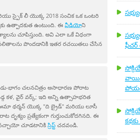
సభ్యుడ
రియు స్పైక్ లీ యొక్క 2018 సంచిక ఒక ఒంటరి
చర్చకు ఉత్పాదకుత ఉంటుంది. ఈ
వీడియో
ని
యాలను చూపిస్తుంది. అవి ఎలా ఒకే విధంగా
సభ్యు
 ఫలితాలను పొందడానికి ఇతర రచయితలు చేసిన
ఫీచర్ 
సోక్రి
వాయి
పోయ
రెండు-భాగం చలనచిత్రం అసాధారణ పోరాట
డ్గ కళ, వైర్ వర్క్; ఇది అన్ని ఉత్సాహభరిత
. ఊమా థర్మన్ యొక్క "ది బ్రైడ్" మరియు లూసీ
సోక్రి
ట దృశ్యం ప్రత్యేకంగా గుర్తుంచుకోదగినది. ఈ
కథకు
ి వచ్చాయో చూడటానికి
స్రిప్ట్
చదవండి.