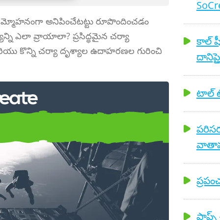
SoCre
ు సమ్మోహనంగా అనిపించేటట్టు రూపొందించడం
్ని ఎలా వ్రాయాలా? ప్రసిద్ధమైన చర్యా
కాల్ 
రియు కొన్ని చర్యా దృశ్యాల ఉదాహరణల గురించి
దానిపై
టాల్ టే
పరిసర
 ఉదాహరణలు
వాతావ
ప్రపం
ప్రాప్