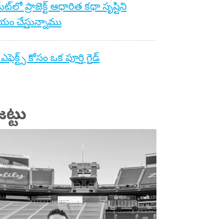
యేట్‌లో ప్రాజెక్ట్ ఆధారిత కథా సృష్టిని
ం చేస్తున్నాము
ఎఫెక్ట్స్ కోసం ఒక పూర్తి గైడ్
ట్టు