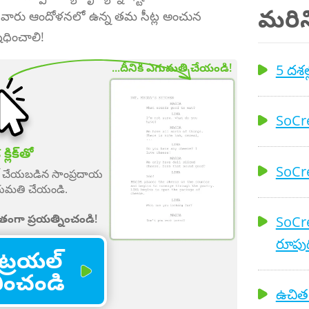
మరిన్
ాలి. వారు ఆందోళనలో ఉన్న తమ సీట్ల అంచున
ేధించాలి!
5 దశల్
...దీనికి ఎగుమతి చేయండి!
SoCre
్లిక్‌తో
SoCre
ాట్ చేయబడిన సాంప్రదాయ
ు ఎగుమతి చేయండి.
తంగా ప్రయత్నించండి!
SoCre
రూపుద
ట్రయల్
భించండి
ఉచిత ట్