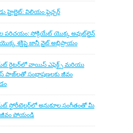
ు హైలైట్: విలియం ఫ్లెచ్చర్
ల పరిచయం: సోక్రియేట్ యొక్క అవుట్‌లైన్
యొక్క శక్తిపై జానీ వైట్ అభిప్రాయం
యేట్ రైటర్‌లో వాయిస్ ఎఫెక్ట్స్ మరియు
స్ పాజ్‌లతో సంభాషణలకు జీవం
డం
యేట్ స్టోరీటెల్లర్‌లో అనుకూల సంగీతంతో మీ
 జీవం పోయండి