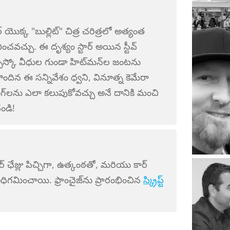
ర్ యొక్క "బుల్లిట్" చిత్ర చరిత్రలో అత్యంత
ంచవచ్చు. ఈ దృశ్యం స్టార్ అయిన స్టీవ్
్రాన్సిస్కో వీధుల గుండా హిట్‌మన్‌ల జంటను
పొందిన ఈ సన్నివేశం ధ్వని, వినూత్న కెమేరా
‌లను ఎలా కలుపుకోవచ్చు అనే దానికి మంచి
చండి!
ార్ ఛేజ్లు పిచ్చిగా, ఉత్కంఠతో, మరియు కార్
ిగమించాయి. ఫ్రాంచైజ్‌ను ప్రారంభించిన
స్క్రిప్ట్