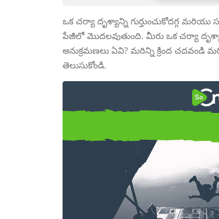
ఒక చర్యా దృశ్యాన్ని గుర్తుంచుకోదగ్గ మరియ
పేజీలో మొదలవుతుంది. మీరు ఒక చర్యా దృశ్యాన
అనుక్రమణలు ఏవి? మరిన్ని క్రింద చదవండి మ
తెలుసుకోండి.
చర్యా దృశ్యాల