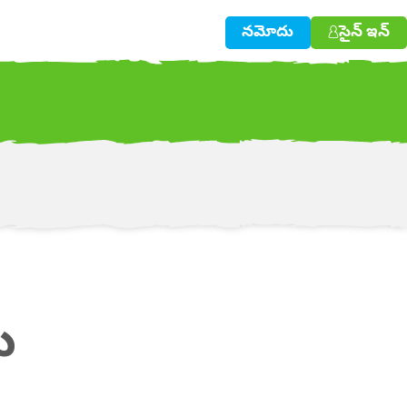
నమోదు
సైన్ ఇన్
w!
ు