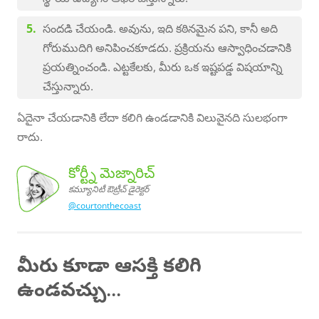
సందడి చేయండి. అవును, ఇది కఠినమైన పని, కానీ అది
గోరుముదిగి అనిపించకూడదు. ప్రక్రియను ఆస్వాధించడానికి
ప్రయత్నించండి. ఎట్టకేలకు, మీరు ఒక ఇష్టపడ్డ విషయాన్ని
చేస్తున్నారు.
ఏదైనా చేయడానికి లేదా కలిగి ఉండడానికి విలువైనది సులభంగా
రాదు.
కోర్ట్నీ మెజ్నారిచ్
కమ్యూనిటీ ఔట్రీచ్ డైరెక్టర్
@courtonthecoast
జ్నారిచ్,
మ్యూనిటీ
డైరెక్టర్
కోర్ట్నీ మె
క
ఔట్రీచ్
మీరు కూడా ఆసక్తి కలిగి
ఉండవచ్చు...