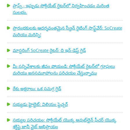
ప్రాప్స్ - ఇప్పుడు సోక్రియేట్ రైటర్‌లో నిర్వహించడం మరింత
సులభం.
ప్రారంభకులకు ఆదర్శవంతమైన స్క్రీన్ రైటింగ్ సాఫ్ట్‌వేర్: SoCreate
మరియు మరిన్ని!
మాస్టరింగ్ SoCreate రైటర్: ది ఇన్-డెప్త్ గైడ్
మీ సన్నివేశాలకు జీవం పోయండి: సోక్రియేట్ రైటర్‌లో గ్రూపులు
మరియు జనసమూహాలను పరిచయం చేస్తున్నాము
రేకు అక్షరాలు: ఒక సమగ్ర గైడ్
సభ్యుడు హైలైట్: విలియం ఫ్లెచ్చర్
సభ్యుల పరిచయం: సోక్రియేట్ యొక్క అవుట్‌లైన్ ఫీచర్ యొక్క
శక్తిపై జానీ వైట్ అభిప్రాయం