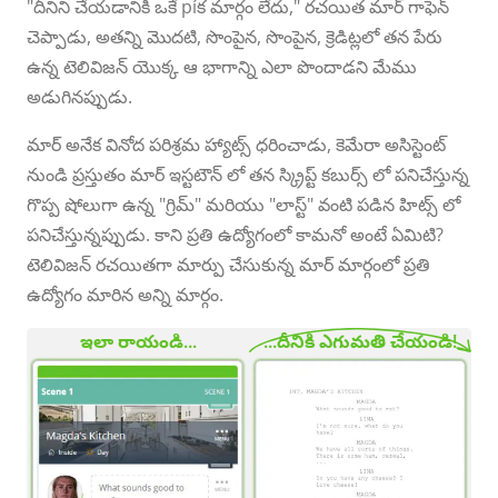
"దీనిని చేయడానికి ఒకే píక మార్గం లేదు," రచయిత మార్ గాఫెన్
చెప్పాడు, అతన్ని మొదటి, సొంపైన, సొంపైన, క్రెడిట్లలో తన పేరు
ఉన్న టెలివిజన్ యొక్క ఆ భాగాన్ని ఎలా పొందాడని మేము
అడుగినప్పుడు.
మార్ అనేక వినోద పరిశ్రమ హ్యాట్స్ ధరించాడు, కెమేరా అసిస్టెంట్
నుండి ప్రస్తుతం మార్ ఇస్టటౌన్ లో తన స్క్రిప్ట్ కబుర్స్ లో పనిచేస్తున్న
గొప్ప షోలుగా ఉన్న "గ్రిమ్" మరియు "లాస్ట్" వంటి పడిన హిట్స్ లో
పనిచేస్తున్నప్పుడు. కాని ప్రతి ఉద్యోగంలో కామనో అంటే ఏమిటి?
టెలివిజన్ రచయితగా మార్పు చేసుకున్న మార్ మార్గంలో ప్రతి
ఉద్యోగం మారిన అన్ని మార్గం.
ఇలా రాయండి...
...దీనికి ఎగుమతి చేయండి!