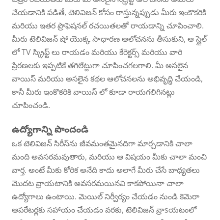
చేయడానికి పడితే, టెలివిజన్ కోసం రాస్తున్నప్పుడు మీరు ఇంకొకరికి
మరియు ఇతర ప్రొఫెషనల్ రచయితలతో రాయడాన్ని చూపించాలి.
మీరు టెలివిజన్ షో యొక్క సాధారణ ఆలోచనను తీసుకుని, ఆ స్టైల్
లో TV స్క్రిప్ట్ లు రాయడం మరియు కేరెక్టర్స్ మరియు వారి
ప్రేరణలకు ఇప్పటికే తగిలేట్టుగా చూపించగలగాలి. మీ అసలైన
వాయిస్ మరియు అసలైన కథల ఆలోచనలను అభివృద్ధి చేయండి,
కానీ మీరు ఇంకొకరికి వాయిస్ లో కూడా రాయగలిగినట్లు
చూపించండి.
ఉద్యోగాన్ని పొందండి
ఒక టెలివిజన్ సిరీస్‌ను జీవమంతమైనదిగా మార్చడానికి చాలా
మంది అవసరమవుతారు, మరియు ఆ విషయం మీకు చాలా మంచి
వార్త. అంటే మీకు కోరిక అనేది కాదు అలాగే మీరు చేసే బాధ్యతలు
మొదట వ్రాయటానికి అవసరమయినవి కాకపోయినా చాలా
ఉద్యోగాలు ఉంటాయి. మెయిల్ నిర్వీర్యం చేయడం నుండి కెమెరా
ఆపరేటర్లకు సహాయం చేయడం వరకు, టెలివిజన్ వ్రాsయటంలో