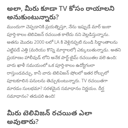
అలా, మీరు కూడా TV కోసం రాయాలని
అనుకుంటున్నారు?
ముందుగా చెప్పడానికి ప్రయత్నిస్తూ, నేను ఇప్పుడే మార్ ఇంకా
పూర్తి-కాలం టెలివిజన్ రచయిత కాలేదు నని వెల్లడిస్తున్నాను.
అతను మొదట 2000 లలో LA కి వెళ్లినప్పటి నుండి సిద్ధాంతాలను
ఎట్టిపడే ఎత్తి (మరియు కొన్ని మార్గాలలో) ఎక్కులుతున్నాడు. అతని
ప్రయాణం హాలీవుడ్ లోని అనేక పార్ట్-టైమ్ రచయితల వలె ఉంది:
వారు ఖాళీ సమయంలో ఒక పూర్తి-కాలం ఉద్యోగంలా
రాస్తుండవచ్చు, కానీ వారు టెలివిజన్ షోలలో ఇతర రోల్సులో
పూటకూలిన పనులను తెచ్చుకుంటున్నారు. TV రచయితగా
మారడం సులభమా? సరళమైన సమాధానం నిర్ణయం. దీర్ఘ
సమాధానం? తదుపరి ఉంది!
మీరు టెలివిజన్ రచయిత ఎలా
అవుతారు?