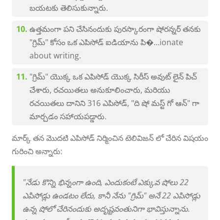
బయటకు తెలిసుకున్నారు.
ఉత్తమంగా పని చేసినందుకు పురస్కారంగా షోరన్నర్ తనకు
"గ్రిమ్" కోసం ఒక ఎపిసోడ్ ఐడియాను పి�...ionate
about writing.
"గ్రిమ్" యొక్క ఒక ఎపిసోడ్ యొక్క సిరీస్ అవుట్ లైన్ పిచ్
చేశారు, రచయితలు అనుకూలించారు, మరియు
రచయితలు దానిని 316 ఎపిసోడ్, "ది షో మస్ట్ గో ఆన్" గా
మార్చడం సహాయపడ్డారు.
మార్క్ తన మొదటి ఎపిసోడ్ నిర్మించిన టెలివిజన్ లో చేరిన విషయం
గురించి అన్నారు:
"నేడు కొన్ని భిన్నంగా ఉంది, ఎందుకంటే ఎక్కువ షోలు 22
ఎపిసోడ్లు ఉండటం లేదు, కానీ నేను "గ్రిమ్" అనే 22 ఎపిసోడ్లు
ఉన్న షోలో చేరినందుకు అదృష్టవంతునిగా భావిస్తున్నాను.