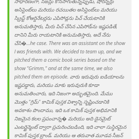
సాధారణంగా, సీజన్లు కొనసాగుతున్నప్పుడు, షోరన్నర్లు
అసిస్టెంట్‌లు మరియు రచయితల అసిస్టెంట్‌లు మరియు
స్క్రిప్ట్ కోఆర్డినేటర్లను ఎపిసోడ్లను పిచ్ చేయటానికి
అనుమతిస్తారు, మీరు పిచ్ చేసిన ఎపిసోడ్‌ను ఇష్టపడితే,
దానిని మీరు రాయటానికి అనుమతిస్తారు, అదే నేను
చేసి�...he case. There was an assistant on the show
I was friends with. We decided to team up, and we
pitched them a comic book series based on the
show "Grimm," and at the same time, we also
pitched them an episode. వారు ఇరువురు ఐడియాలను
ఇష్టపడ్డారు, మరియు మాకు ఇరువురుకి కూడా
అనుమతించారు, ఇది నిజంగా అద్భుతమైంది. మేము
మొత్తం "గ్రిమ్" కామిక్ పుస్తక విశ్వాన్ని సృష్టించడానికి
అవకాశం పొందాము, ఇది ఒక కామిక్ పుస్తక అభిమానికి
నిజమైన కలల ప్రపంచాన్న� మరియు అది డైనమైట్
ఎంటర్టైన్మెంట్ ద్వారా ప్రచురించబడింది, ఇది చాలా సుస్థిరమైన
కామిక్ పుస్తక బ్రాండ్. మరియు ఆ తరువాత మూడవ సీజన్‌