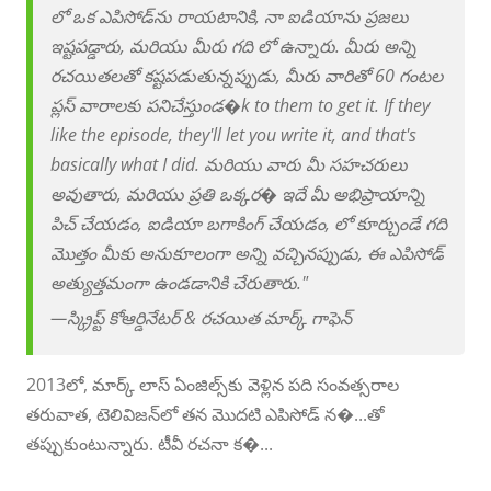
లో ఒక ఎపిసోడ్‌ను రాయటానికి, నా ఐడియాను ప్రజలు
ఇష్టపడ్డారు, మరియు మీరు గది లో ఉన్నారు. మీరు అన్ని
రచయితలతో కష్టపడుతున్నప్పుడు, మీరు వారితో 60 గంటల
ప్లస్ వారాలకు పనిచేస్తుండ�k to them to get it. If they
like the episode, they'll let you write it, and that's
basically what I did. మరియు వారు మీ సహచరులు
అవుతారు, మరియు ప్రతి ఒక్కర� ఇదే మీ అభిప్రాయాన్ని
పిచ్ చేయడం, ఐడియా బగాకింగ్ చేయడం, లో కూర్చుండే గది
మొత్తం మీకు అనుకూలంగా అన్ని వచ్చినప్పుడు, ఈ ఎపిసోడ్
అత్యుత్తమంగా ఉండడానికి చేరుతారు."
—
స్క్రిప్ట్ కోఆర్డినేటర్ & రచయిత మార్క్ గాఫెన్
2013లో, మార్క్ లాస్ ఏంజిల్స్‌కు వెళ్లిన పది సంవత్సరాల
తరువాత, టెలివిజన్‌లో తన మొదటి ఎపిసోడ్ న�...తో
తప్పుకుంటున్నారు. టీవీ రచనా క�...