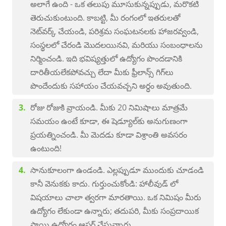
అలాగే ఉంది - ఒక తలుపు మూసుకున్నప్పుడు, మరొకటి
తెరుచుకుంటుంది. కాబట్టి, మీ రంగంలో ఇతరులతో
నెట్‌వర్క్ చేయండి, పరిశ్రమ సంఘటనలకు హాజరవ్వండి,
సంస్థలలో చేరండి మొదలయినవి, మరియు సంబంధాలను
నిర్మించండి. ఇది భవిష్యత్తులో ఉద్యోగం పొందడానికి
దారితీయలేకపోవచ్చు లేదా మీకు ఫ్రీలాన్స్ గిగ్‌లు
పొందేందుకు సహాయం చేయవచ్చని అర్ధం అవుతుంది.
రోజు రోజుకి వ్రాయండి. మీకు 20 నిమిషాలు మాత్రమే
సమయం ఉంటే కూడా, ఈ షెడ్యూల్‌కు అనుగుణంగా
ప్రయత్నించండి. మీ మెదడు కూడా విశ్రాంతి అవసరం
ఉంటుంది!
సానుకూలంగా ఉండండి. ఎల్లప్పుడూ ముందుకు చూడండి
కానీ వెనుకకు కాదు. గుర్తుంచుకోండి: హాలీవుడ్ లో
విషయాలు చాలా త్వరగా మారతాయి. ఒక నిమిషం మీరు
ఉద్యోగం లేకుండా ఉన్నారు; తదుపరి, మీకు సంప్రదాయిక
స్థాయి ఉద్యోగం ఆఫర్ చేస్తున్నారు.