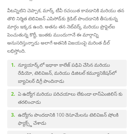
వీటన్నిటిని చెప్పాక, మార్క్ టీవీ రచయిత కావడానికి మరియు తన
తొలి నిర్మిత టెలివిజన్ ఎపిసోడ్‌కు క్రెడిట్ పొందడానికి తీసుకున్న
మార్గం ఇక్కడ ఉంది. అతను తన నెట్‌వర్క్ మరియు ప్రొఫైల్ఐ
పెంచుతున్న కొద్దీ, ఇంతకు ముందుగానే ఈ మార్గాన్ని
అనుసరిస్తున్నాడు అలాగే అతనికి విజయంపై మరింత డీల్
లభిస్తోంది.
న్యూయార్క్‌లో ఇథాకా కాలేజ్ పఢివి చేసిన మరియు
రేడియో, టెలివిజన్, మరియు డిజిటల్ కమ్యూనికేషన్‌లో
బ్యాచిలర్ డిగ్రీ పొందినాడు
ఏ ఉద్యోగ మరియు పరిచయాలు లేకుండా లాస్ఏంజిలిస్ కు
తరలించాడు
ఉద్యోగం పొందడానికి 100 రెసూమేలను టెలివిజన్ షోలకి
ఫ్యాక్స్డ్ చేశాడు