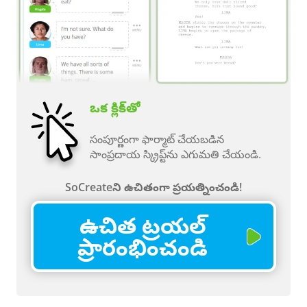
ఒక క్లిక్‌తో
సంపూర్ణంగా ఫార్మాట్ చేయబడిన
సాంప్రదాయ స్క్రిప్ట్‌ను ఎగుమతి చేయండి.
SoCreateని ఉచితంగా ప్రయత్నించండి!
ఉచిత ట్రయల్
ప్రారంభించండి