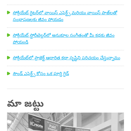
సోక్రియేట్ రైటర్‌లో వాయిస్ ఎఫెక్ట్స్ మరియు వాయిస్ పాజ్‌లతో
సంభాషణలకు జీవం పోయడం
సోక్రియేట్ స్టోరీటెల్లర్‌లో అనుకూల సంగీతంతో మీ కథకు జీవం
పోయండి
సోక్రియేట్‌లో ప్రాజెక్ట్ ఆధారిత కథా సృష్టిని పరిచయం చేస్తున్నాము
సౌండ్ ఎఫెక్ట్స్ కోసం ఒక పూర్తి గైడ్
మా జట్టు