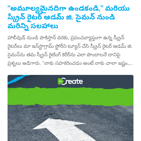
“అమూల్యమైనదిగా ఉండకండి,” మరియు
స్క్రీన్ రైటర్ ఆడమ్ జి. సైమన్ నుండి
మరిన్ని సలహాలు
హాలీవుడ్ నుండి పాకిస్తాన్ వరకు, ప్రపంచవ్యాప్తంగా ఉన్న స్క్రీన్
రైటర్‌లు మా ఇన్‌స్టాగ్రామ్ స్టోరీని ట్యూన్ చేసి స్క్రీన్ రైటర్ ఆడమ్ జి.
సైమన్‌ను తమ స్క్రీన్ రైటింగ్ కెరీర్‌ను ఎలా పొందాలనే దానిపై
ప్రశ్నలు అడిగారు. "నాకు సహకరించడం అంటే నాకు చాలా ఇష్టం,
ఎందుకంటే ఎవరూ నాకు నిజంగా సహాయం చేయలేదు" అని
అతను వ్రాత సంఘానికి చెప్పాడు. "నేను ఎక్కువ మంది విజయం
ఎలా
సాధించాలని కోరుకుంటున్నాను. నాకు ఎక్కువ మంది వ్యక్తులు
కావాలి. ఎక్కువ మంది వ్యక్తులు ఆలోచనలు సృష్టించాలి. నేను
మీ స్క్రీన్ ప్లేని విక్రయించడానికి స్క్రీన్
ప్రవేశించడానికి ముందు, నా బ్యాంక్ ఖాతాలో నెగెటివ్ 150 డాలర్లు
రైటర్ గైడ్
మరియు స్క్రిప్ట్‌ల బ్యాగ్ ఉన్నాయి. ఇది నన్ను స్క్రీన్ రైటర్ ఆడమ్
జి. సైమన్ స్థానంలో నిలబెట్టింది, ఇక్కడ నేను చేయాల్సింది లేదా
చనిపోవాలి. కొంచెం సలహా ఇస్తే బాగుండేది. ”…