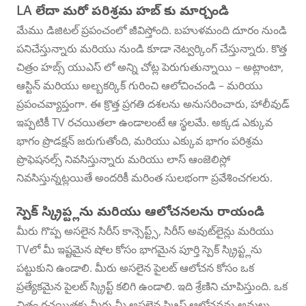
LA లేదా మరో పరిశ్రమ హబ్ కు మార్చండి
మేము డిజిటల్ ప్రపంచంలో జీవిస్తోంది. బహుళమంది దూరం నుండి
పనిచేస్తున్నారు మరియు నుండి కూడా నెట్వర్కింగ్ చేస్తున్నారు. కొత్త
చిత్రం హబ్స్ యుఎస్ లో అన్ని చోట్ల పెరుగుతున్నాయి – అట్లాంటా,
ఆస్టిన్ మరియు అల్బకర్కిక్ గురించి ఆలోచించండి – మరియు
ప్రపంచవ్యాప్తంగా. ఈ క్రొత్త ప్రగతి దశలను అనుసరించారు, హాలీవుడ్
ఇప్పటికీ TV రచయితలా ఉండాలంటే ఆ స్థలమే. అక్కడ ఎక్కువ
భాగం ప్రొడక్షన్ జరుగుతోంది, మరియు ఎక్కువ భాగం పరిశ్రమ
ప్రొఫెషనల్స్ నివసిస్తున్నారు మరియు లాస్ ఆంజెలిస్లో
నివసిస్తున్నట్లయితే అందరికీ మరింత సులభంగా ప్రవేశించగలరు.
స్పెక్ స్క్రిప్ట్లను మరియు ఆలోచనలను రాయండి
మీరు గొప్ప అసలైన సిరీస్ కాన్సెప్ట్స్, సిరీస్ అవుట్‌లైన్లు మరియు
TVలో మీ ఇష్టమైన షోల కోసం భాగమైన పూర్తి స్పెక్ స్క్రిప్ట్లను
పట్టుకుని ఉండాలి. మీరు అసలైన పైలట్ ఆలోచన కోసం ఒక
ప్రత్యేకమైన పైలట్ స్క్రిప్ట్ కలిగి ఉండాలి. ఇది శ్రేణిని చూపిస్తుంది. ఒక
చిత్రం రచయితకు మీరు మీ అసలైన స్క్రిప్ట్ ఆలోచనను అమలు