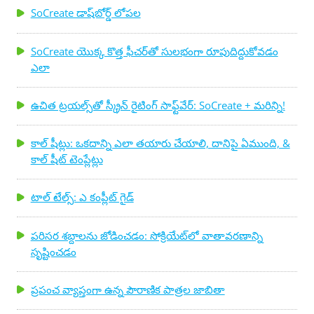
రచయితలపై ఏజెంట్లు ఆసక్తిని కలిగి ఉన్నారు ...
SoCreate డాష్‌బోర్డ్ లోపల
SoCreate యొక్క కొత్త ఫీచర్‌తో సులభంగా రూపుదిద్దుకోవడం
ఎలా
ఉచిత ట్రయల్స్‌తో స్క్రీన్ రైటింగ్ సాఫ్ట్‌వేర్: SoCreate + మరిన్ని!
కాల్ షీట్లు: ఒకదాన్ని ఎలా తయారు చేయాలి, దానిపై ఏముంది, &
కాల్ షీట్ టెంప్లేట్లు
టాల్ టేల్స్: ఎ కంప్లీట్ గైడ్
పరిసర శబ్దాలను జోడించడం: సోక్రియేట్‌లో వాతావరణాన్ని
సృష్టించడం
ప్రపంచ వ్యాప్తంగా ఉన్న పౌరాణిక పాత్రల జాబితా