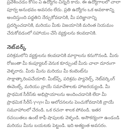
ప్రవేశించడం కోసం ఏ ఉద్యోగం చిన్నది కాదు. ఈ ఉద్యోగాలలో చాలా
పూర్వ అనుభవం అవసరం లేదు. ప్రతి ఉద్యోగం ఒక అవకాశాన్ని
అందిస్తుంది పద్ధతిని నేర్చుకోవడానికి, మీ పరిజ్ఞానాన్ని
ప్రదర్శించడానికి, మరియు మీకు విజయానికి మరింత నియమం
చేరుకోవడంలో సహాయం చేసే వ్యక్తులను కలవడానికి.
నెట్‌వర్క్
పరిశ్రమలోని వ్యక్తులను కలవడానికి మార్గాలను కనుగొనండి. మీరు
రోజంతా మీ కంప్యూటర్ వెనుక కూర్చుంటే మీరు చాలా దూరంగా
వెళ్ళరారు. మీరు మీను మరియు మీ కంటెంట్‌ను
సాక్షాత్కారింపచేయాలి. మీట్‌ప్స్, పరిశ్రమ ప్యానెల్స్, నెట్‌వర్కింగ్
ఈవెంట్స్, మరియు వ్రాయే సమావేశాలకు హాజరయ్యండి. మీ
ప్రాథమిక సీరీస్‌కు అభిప్రాయాలను అందించడానికి లేదా మీ
ప్రాథమిక సీరీస్ үчүн మీ ఆలోచనలను పెంచుకోవడానికి వ్రాయే
సమూహాలలో చేరండి. ఒక రచనా శాలక పోవండి. ఇతర
రచయితలు ఉంటే కాఫీ షాపులకు వెళ్ళండి. అసౌకర్యంగా ఉండండి
మరియు మీను బయటకు పెట్టండి. ఇది అత్యంత అవసరం.