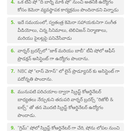
ఒక టీవీ షో "ది బార్నీ మాక్ షో" నుంచి అతనికి ఉద్యోగం
కోసం కెమెరా వ్యవస్థాపక కార్యక్రమం పొందినాడని విన్నాడు
ఇదే సమయంలో, స్వతంత్ర కెమెరా సహాయకునిగా సంగీత
వీడియోలు, చిన్న సినిమాలు, టెలివిజన్ నిర్మాణాలు,
మరియు పైలట్లపై పనిచేసేవాడు
వార్నర్ బ్రదర్స్‌లో "జాక్ మరియు బాబీ" టీవీ షోలో ఆఫీస్
ప్రొడక్షన్ అసిస్టెంట్ గా ఉద్యోగం పొందాను.
NBC షో "లాస్ వెగాస్" లో లైన్ ప్రొడ్యూసర్ కు అసిస్టెంట్ గా
పదోన్నతి పొందాను.
మునుపటి పరిచయాల ద్వారా స్క్రిప్ట్ కోఆర్డినేటర్
బాధ్యతలు నేర్చుకుని తదుపరి వార్నర్ బ్రదర్స్ "రిజోలీ &
ఐల్స్" తో తన మొదటి స్క్రిప్ట్ కోఆర్డినేటర్ ఉద్యోగం
పొందాడు.
"గ్రిమ్" షోలో స్క్రిప్ట్ కోఆర్డినేటర్ గా చేరి, షోను లోపల నుంచి