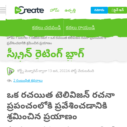
నావిగేషన్ ఓపెన్ చేయండి
హోమ్
ఉత్పత్తి
నమోదు
సైన్ ఇన్
కథలు చదవండి
కథలు రాయండి
ధర నిర్ణయించడం
బ్లాగు
హోమ్
»
బలగల
»
సకరన-రటగ
»
ఒక రచయిత టెలివిజన్ రచనా ప్రపంచంలోకి
Publish your stories to a global audience.
Try it
ప్రవేశించడానికి శ్రమించిన ప్రయాణం
స్క్రీన్ రైటింగ్ బ్లాగ్
now!
కంపెనీ
కోర్ట్నీ మెజ్నారిచ్ ద్వారా
13 జన, 2022
న పోస్ట్ చేయబడింది
2 సంబంధిత కథనాలు
ఒక రచయిత టెలివిజన్ రచనా
ప్రపంచంలోకి ప్రవేశించడానికి
శ్రమించిన ప్రయాణం