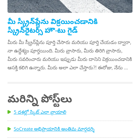
మీ స్క్రీన్‌ప్లేను విక్రయించడానికి
స్క్రీన్‌రైటర్స్ హౌ-టు గైడ్
మీరు మీ స్క్రీన్‌ప్లేను పూర్తి చేసారు మరియు పూర్తి చేయడం ద్వారా,
నా ఉద్దేశ్యం పూర్తయింది. మీరు వ్రాసారు, మీరు తిరిగి వ్రాసారు,
మీరు సవరించారు మరియు ఇప్పుడు మీరు దానిని విక్రయించడానికి
ఆసక్తి కలిగి ఉన్నారు. మీరు అలా ఎలా చేస్తారు?! ఈరోజు, నేను మీ
స్క్రీన్‌ప్లేను ఎలా విక్రయించాలో మీ గైడ్‌ని పొందాను. మేనేజర్ లేదా
ఏజెంట్‌ని పొందండి: రచయితను అభివృద్ధి చేయడంలో మేనేజర్‌లు
సహాయం చేస్తారు. వారు మీ స్క్రిప్ట్‌లను బలోపేతం చేసే
మరిన్ని పోస్ట్‌లు
అభిప్రాయాన్ని అందిస్తారు, మీ నెట్‌వర్క్‌ని నిర్మించడంలో మీకు
సహాయపడతారు మరియు ఇతర పరిశ్రమ నిపుణులతో మీ పేరును
5 దశల్లో స్కిట్ ఎలా వ్రాయాలి
మనసులో ఉంచుకుంటారు. నిర్వాహకులు మీ స్క్రీన్‌ప్లేను
విక్రయించగలరని వారు విశ్వసించే ఏజెంట్‌ను కనుగొనడంలో కూడా
SoCreate అభిప్రాయానికి అంతిమ మార్గదర్శి
మీకు సహాయపడవచ్చు. స్క్రిప్ట్‌లు అమ్మకానికి సిద్ధంగా ఉన్న