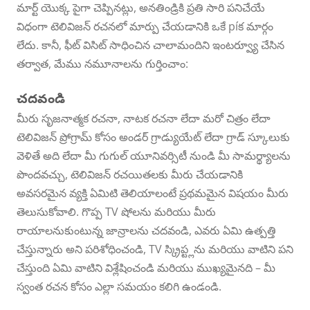
మార్ట్ యొక్క పైగా చెప్పినట్లు, అనతిండ్రికి ప్రతి సారి పనిచేయే
విధంగా టెలివిజన్ రచనలో మార్పు చేయడానికి ఒకే píక మార్గం
లేదు. కానీ, ఫీట్ విసిట్ సాధించిన చాలామందిని ఇంటర్వ్యూ చేసిన
తర్వాత, మేము నమూనాలను గుర్తించాం:
చదవండి
మీరు సృజనాత్మక రచనా, నాటక రచనా లేదా మరో చిత్రం లేదా
టెలివిజన్ ప్రోగ్రామ్ కోసం అండర్ గ్రాడ్యుయేట్ లేదా గ్రాడ్ స్కూలుకు
వెళితే అది లేదా మీ గుగుల్ యూనివర్సిటీ నుండి మీ సామర్థ్యాలను
పొందవచ్చు, టెలివిజన్ రచయితలకు మీరు చేయడానికి
అవసరమైన వ్యక్తి ఏమిటి తెలియాలంటే ప్రథమమైన విషయం మీరు
తెలుసుకోవాలి. గొప్ప TV షోలను మరియు మీరు
రాయాలనుకుంటున్న జాన్రాలను చదవండి, ఎవరు ఏమి ఉత్పత్తి
చేస్తున్నారు అని పరిశోధించండి, TV స్క్రిప్ట్లను మరియు వాటిని పని
చేస్తుంది ఏమి వాటిని విశ్లేషించండి మరియు ముఖ్యమైనది – మీ
స్వంత రచన కోసం ఎల్లా సమయం కలిగి ఉండండి.