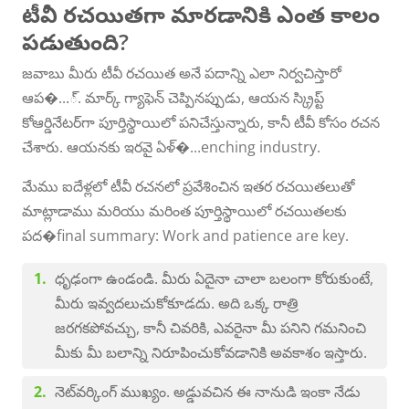
టీవీ రచయితగా మారడానికి ఎంత కాలం
పడుతుంది?
జవాబు మీరు టీవీ రచయిత అనే పదాన్ని ఎలా నిర్వచిస్తారో
ఆప�...్. మార్క్ గ్యాఫెన్ చెప్పినప్పుడు, ఆయన స్క్రిప్ట్
కోఆర్డినేటర్‌గా పూర్తిస్థాయిలో పనిచేస్తున్నారు, కానీ టీవీ కోసం రచన
చేశారు. ఆయనకు ఇరవై ఏళ్�...enching industry.
మేము ఐదేళ్లలో టీవీ రచనలో ప్రవేశించిన ఇతర రచయితలు‌తో
మాట్లాడాము మరియు మరింత పూర్తిస్థాయిలో రచయితలకు
పద�final summary: Work and patience are key.
ధృఢంగా ఉండండి. మీరు ఏదైనా చాలా బలంగా కోరుకుంటే,
మీరు ఇవ్వదలుచుకోకూడదు. అది ఒక్క రాత్రి
జరగకపోవచ్చు, కానీ చివరికి, ఎవరైనా మీ పనిని గమనించి
మీకు మీ బలాన్ని నిరూపించుకోవడానికి అవకాశం ఇస్తారు.
నెట్‌వర్కింగ్ ముఖ్యం. అడ్డువచిన ఈ నానుడి ఇంకా నేడు