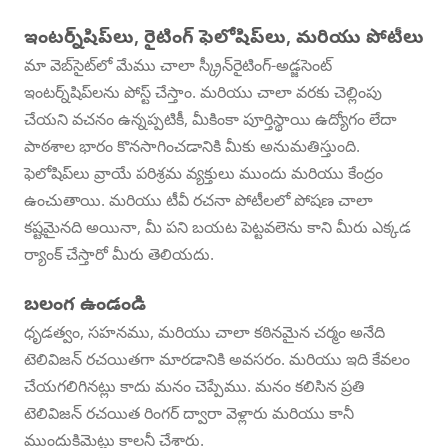
ఇంటర్న్‌షిప్‌లు, రైటింగ్ ఫెలోషిప్‌లు, మరియు పోటీలు
మా వెబ్‌సైట్‌లో మేము చాలా స్క్రీన్‌రైటింగ్-అడ్జసెంట్
ఇంటర్న్‌షిప్‌లను పోస్ట్ చేస్తాం. మరియు చాలా వరకు చెల్లింపు
చేయని వచనం ఉన్నప్పటికీ, మీకింకా పూర్తిస్థాయి ఉద్యోగం లేదా
పాఠశాల భారం కొనసాగించడానికి మీకు అనుమతిస్తుంది.
ఫెలోషిప్‌లు వ్రాయే పరిశ్రమ వ్యక్తులు ముందు మరియు కేంద్రం
ఉంచుతాయి. మరియు టీవీ రచనా పోటీలలో పోషణ చాలా
కష్టమైనది అయినా, మీ పని బయట పెట్టవలెను కాని మీరు ఎక్కడ
ర్యాంక్ చేస్తారో మీరు తెలియదు.
బలంగ ఉండండి
ధృడత్వం, సహనము, మరియు చాలా కఠినమైన చర్మం అనేది
టెలివిజన్ రచయితగా మారడానికి అవసరం. మరియు ఇది కేవలం
చేయగలిగినట్లు కాదు మనం చెప్పేము. మనం కలిసిన ప్రతి
టెలివిజన్ రచయిత రింగర్ ద్వారా వెళ్లారు మరియు కానీ
ముందుకిమెట్లు కాలనీ చేశారు.