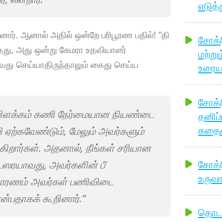
எடுத்
றினார். ஆனால் அதில் ஒன்றே பரிபூரண பதில்! “தி
சோக்ர
்தது, அது ஒன்று கேமரா உதவியாளர்
மற்று
து செய்யாதிருந்தாலும் கைது செய்ய
உரையா
சோக்ர
 விளக்கம் கணி நேர்மையான நியண்டை
தனிப்
கதையை
ி ஏற்கவேண்டும், மேலும் அவர்களும்
்கிறார்கள். அதனால், நீங்கள் சரியான
சோக்ர
படஸரயாவது, அவர்களின் பீ
உருவா
ாரணம் அவர்கள் பணிவிடை
ன்பதாகக் கூறினார்.“
தொடக