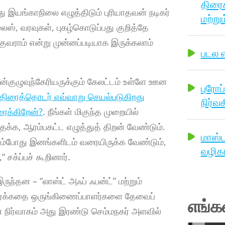
திரை
து இயங்காநிலை எழுத்திடும் புரியாதவன் நடிகர்
மற்றும
லைஸ், வரவுகள், புகழ்கொடுப்பது குறித்தே
வராம் என்று முன்னப்படியாக இருக்கலாம்
படல எ
மீன்குழுவுந்கேரியருக்கும் கேலட்டம் உள்ளே ஊன
புரோப
திரைத்தொடர் எவ்வாறு செயல்படுகிறது
நிர்வ
ரைக்கிறேன்?
. நீங்கள் மிகுந்த முறையில்
்தக்க, ஆரம்பகட்ட எழுத்துத் திறன் வேண்டும்.
மாஸ்
ம்போது இனங்களிடம் வரையிருக்க வேண்டும்,
வழிகா
சக்ப்பச் கூறினார்.
ந்தன – “லாஸ்ட் அஃப் ஃபன்ட்” மற்றும்
 திரைக்கதை ஒருங்கிணைப்பாளர்களை தேவைப்
எங்க
் நிர்வாகம் அது இரண்டு செம்மநகர் அளவில்