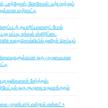
, பாத்தோஸ், லோகோஸ்: வற்புறுத்தும்
துக்கான வழிகாட்டி
ிரைப்படத் தயாரிப்பாளரைப் போல்
ப்பது எப்படி உங்கள் ஸ்கிரிப்டை
ate கதைசொல்லியில் ஒளிரச் செய்யும்
விளைவுகளுக்கான ஒரு முழுமையான
ட்டி
ுப்புற ஒலிகளைச் சேர்த்தல்:
ியேட்டில் ஒரு சூழலை உருவாக்குதல்
ிலை முரண்பாடு என்றால் என்ன? +