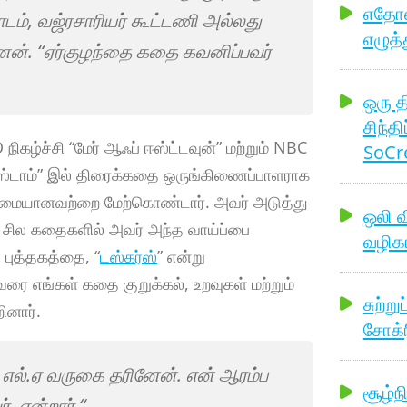
எதோஸ்
ாடம், வஜ்ரசாரியர் கூட்டணி அல்லது
எழுத்
னேன். “ஏர்குழந்தை கதை கவனிப்பவர்
ஒரு த
சிந்தி
நிகழ்ச்சி “மேர் ஆஃப் ஈஸ்ட்டவுன்” மற்றும் NBC
SoCre
ர்ஸ்டாம்” இல் திரைக்கதை ஒருங்கிணைப்பாளராக
்மையானவற்றை மேற்கொண்டார். அவர் அடுத்து
ஒலி 
லாக சில கதைகளில் அவர் அந்த வாய்ப்பை
வழிகா
 புத்தகத்தை, “
டஸ்கர்ஸ்
” என்று
ரை எங்கள் கதை குறுக்கல், உறவுகள் மற்றும்
சுற்ற
ினார்.
சோக்ர
் எல்.ஏ வருகை தரினேன். என் ஆரம்ப
சூழ்ந
, என்றார்.“