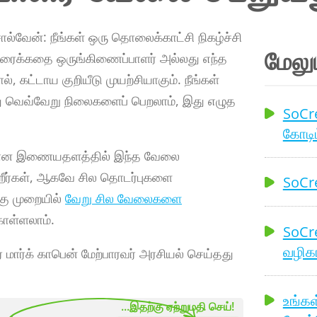
்வேன்: நீங்கள் ஒரு தொலைக்காட்சி நிகழ்ச்சி
மேலு
 திரைக்கதை ஒருங்கிணைப்பாளர் அல்லது எந்த
, கட்டாய குறியீடு முயற்சியாகும். நீங்கள்
து வெவ்வேறு நிலைகளைப் பெறலாம், இது எழுத
SoCre
கோடிட
ைக்கான இணையதளத்தில் இந்த வேலை
்கிறீர்கள், ஆகவே சில தொடர்புகளை
SoCre
்கு முறையில்
வேறு சில வேலைகளை
கொள்ளலாம்.
SoCre
வழிகா
 மார்க் காபென் மேற்பாரவர் அரசியல் செய்தது
உங்கள
...இதற்கு ஏற்றுமதி செய்!