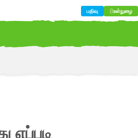
பதிவு
உள்நுழை
w!
 எப்படி