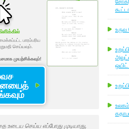
சோக்ர
கூட்ட
உருவ
ிளிக்கில்
ைக்கப்பட்ட பாரம்பரிய
்றுமதி செய்யவும்.
உறுப்
அவுட்
மாக முயற்சிக்கவும்!
ஒயிட்
வச
ையைத்
உறுப்ப
கவும்
உலகம்
கதாபா
ை உடைய செய்ய எப்போது முடியாது,