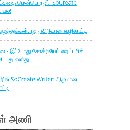
க்கதை மென்பொருள்: SoCreate
் பல!
ழுத்துக்கள்: ஒரு விரிவான வழிகாட்டி
்ஸ் - இப்போது சோக்ரியேட் ரைட்டரில்
கிப்பது எளிது
டரிங் SoCreate Writer: ஆழமான
ட்டி
ள் அணி