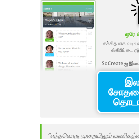
ஒரே க
கச்சிதமாக வடிவம
ஸ்கிரிப்டை ஏற
SoCreate ஐ இலவச
இல
சோதன
தொடங்
“எந்தவொரு முறையிலும் வணிகத்த