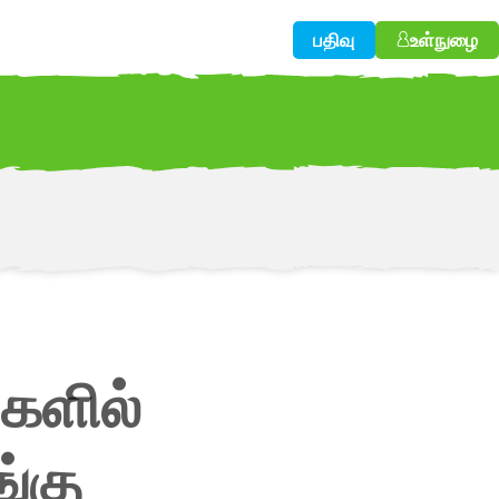
பதிவு
உள்நுழை
w!
்களில்
ங்கு