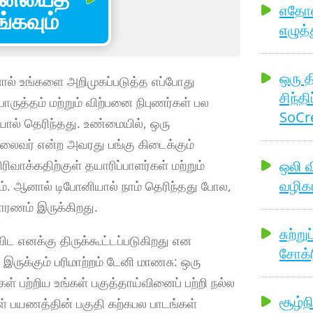
எதோஸ்
கவும்
எழுத்
ஒரு த
்பினால் உங்களை அறிமுகப்படுத்த எப்போது
சிந்தி
ொருத்தம் மற்றும் விற்பனை நிபுணர்கள் பல
SoCre
யால் தெரிந்தது. உண்மையில், ஒரு
தலைவர் என்ற அவரது பங்கு கிடைக்கும்
ஒலி 
க்கதிற்குள் தயாரிப்பாளர்கள் மற்றும்
வழிகா
ாம். ஆனால் டிபோனியால் நாம் தெரிந்தது போல,
காரணம் இருக்கிறது.
சுற்ற
ிட எனக்கு திருக்கூட்டப்படுகிறது என
சோக்ர
 இருக்கும் பரிமாற்றம் டேனி மாணசு: ஒரு
் பற்றிய உங்கள் பகுத்தாய்வினைப் பற்றி நல்ல
சூழ்ந
்கள் பயணத்தின் பகுதி கற்கபல பாடங்கள்