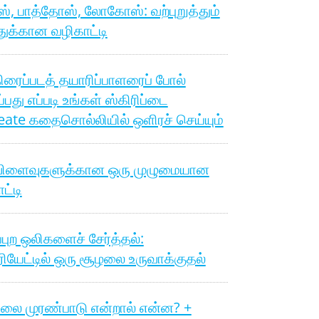
, பாத்தோஸ், லோகோஸ்: வற்புறுத்தும்
துக்கான வழிகாட்டி
ிரைப்படத் தயாரிப்பாளரைப் போல்
ப்பது எப்படி உங்கள் ஸ்கிரிப்டை
ate கதைசொல்லியில் ஒளிரச் செய்யும்
விளைவுகளுக்கான ஒரு முழுமையான
ட்டி
ுப்புற ஒலிகளைச் சேர்த்தல்:
ியேட்டில் ஒரு சூழலை உருவாக்குதல்
ிலை முரண்பாடு என்றால் என்ன? +