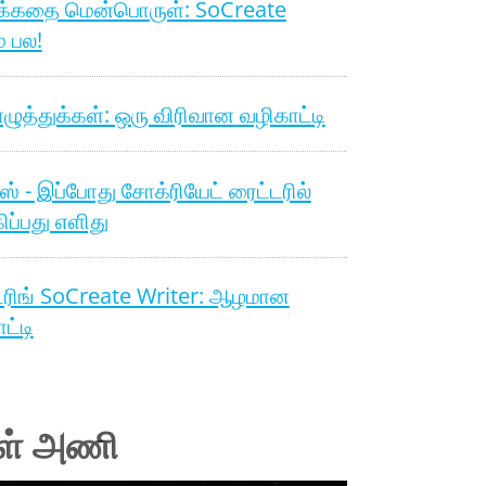
க்கதை மென்பொருள்: SoCreate
் பல!
ழுத்துக்கள்: ஒரு விரிவான வழிகாட்டி
்ஸ் - இப்போது சோக்ரியேட் ரைட்டரில்
கிப்பது எளிது
டரிங் SoCreate Writer: ஆழமான
ட்டி
ள் அணி