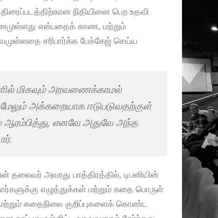
ை திரைப்படத்திற்கான நிதியினை பெற உதவி
பணமுள்ளது என்பதைக் காண, மற்றும்
்வமுள்ளதை சரிபார்க்க பேக்கேஜ் செய்ய
களில் மிகவும் அரவணைக்காமல்
மேலும் அக்கறையாக ஈடுபடுவதற்குள்
 ஆரம்பித்து, எனவே அதுவே அந்த
ர்.
ின் தலைவர் அவரது பாத்திரத்தில், டிபனியின்
்களுக்கு எழுத்துக்கள் மற்றும் கதை பொருள்
மற்றும் கதைநிலை குறிப்புகளைக் கொண்ட
னை காப்பது உள்ளிட்ட உதவுவதைச் சேர்ந்தது,