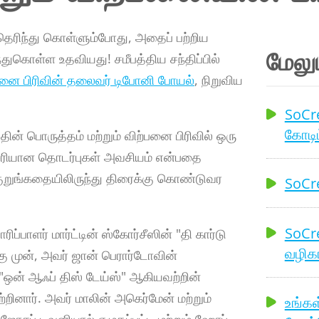
 தெரிந்து கொள்ளும்போது, ​​அதைப் பற்றிய
மேலு
ந்துகொள்ள உதவியது! சமீபத்திய சந்திப்பில்
பனை பிரிவின் தலைவர் டிபோனி போயல்
, நிறுவிய
SoCre
கோடிட
தின் பொருத்தம் மற்றும் விற்பனை பிரிவில் ஒரு
் சரியான தொடர்புகள் அவசியம் என்பதை
 குறுங்கதையிலிருந்து திரைக்கு கொண்டுவர
SoCre
SoCre
ிப்பாளர் மார்ட்டின் ஸ்கோர்சீஸின் "தி கார்டு
வழிகா
கு முன், அவர் ஜான் பெரார்டோவின்
் "ஒன் ஆஃப் திஸ் டேய்ஸ்" ஆகியவற்றின்
றினார். அவர் மாலின் அகெர்மேன் மற்றும்
உங்கள