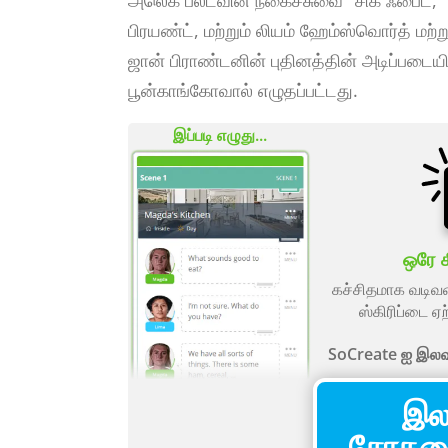
அலெக் பல்ட்வின் நகைச்சுவை "சிக் ஃபைட்,"
பிரயண்ட், மற்றும் லியம் ஹேம்ஸ்வொர்த் மற்
ஜான் பிராண்டனின் புதினத்தின் அடிப்படையில்
பூன்காங்கோவால் எழுதப்பட்டது.
இப்படி எழுது...
ஒரே க
கச்சிதமாக வடிவம
ஸ்கிரிப்டை ஏற
SoCreate ஐ இலவச
இல
சோதன