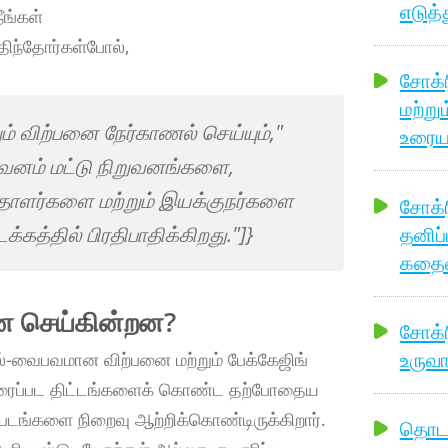
எடுத்
ீங்கள்
ந்தோர்கள்போல்,
சோக்ர
மற்று
ும் விற்பனை நேர்காணல் செய்யும்,"
உரையா
றுவனம் மட்டு நிறுவனங்களை,
த்தாளர்களை மற்றும் இயக்குநர்களை
சோக்ர
தனிப்
க்கத்தில் பிரதிபாதிக்கிறது."]}
கதையை
்ன செய்கின்றன?
சோக்ர
உருவா
்-வைபவமான விற்பனை மற்றும் பேக்கேஜிங்
ிரைப்பட திட்டங்களைக் கொண்ட தற்போதைய
படங்களை நிறைவு ஆற்றிக்கொண்டிருக்கிறார்.
தொடக