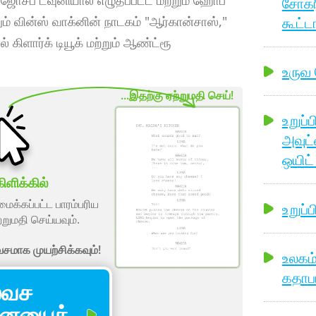
 ஜோசப் டவுனியால் எழுதப்பட்ட மற்றும் ஹோப்
சோக்ர
கூட்ட
றும் வின்ஸ் வாக்னின் நாடகம் "ஆர்கான்சாஸ்,"
 கிளார்க் டியூக் மற்றும் ஆண்ட்ரூ
உருவ
...இதற்கு ஏற்றுமதி செய்!
உறுப்
அவுட்
ஒயிட்
ிளிக்கில்
ைக்கப்பட்ட பாரம்பரிய
உறுப்ப
்றுமதி செய்யவும்.
மாக முயற்சிக்கவும்!
உலகம்
கதாபா
வச
ையைத்