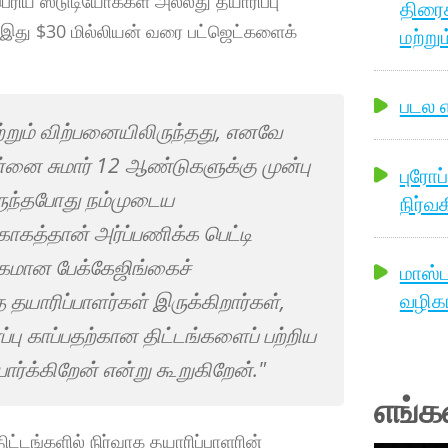
பெரிய ஸ்டுடியோக்கள் அல்லது தயாரிப்பு
திரை
- இது $30 மில்லியன் வரை பட்ஜெட்களைக்
மற்றும
படல எ
றும் விற்பனையிலிருந்தது, எனவே
்னை சுமார் 12 ஆண்டுகளுக்கு முன்பு
புரோப
ருந்தபோது நம்முடைய
நிர்வ
ாகத்தான் அர்ப்பணிக்க பெட்டி
ுகமான பேக்கேஜிங்கைச்
மாஸ்
வழிகா
தயாரிப்பாளர்கள் இருக்கிறார்கள்,
 காப்பதற்கான திட்டங்களைப் பற்றிய
்க்கிறேன் என்று கூறுகிறேன்."
எங்க
ிட்டங்களில் நிர்வாக தயாரிப்பாளரின்