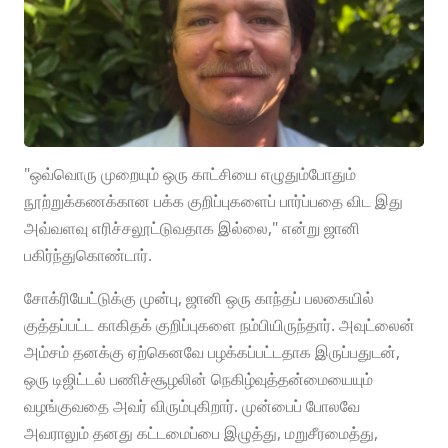
"ஒவ்வொரு முறையும் ஒரு காட்சியை எழுதும்போதும்
நூற்றுக்கணக்கான பக்க குறிப்புகளைப் பார்ப்பதை விட இது
அவ்வளவு எரிச்சலூட்டுவதாக இல்லை," என்று ஜானி
பகிர்ந்துகொண்டார்.
சோக்ரியேட்டுக்கு முன்பு, ஜானி ஒரு காந்தப் பலகையில்
குத்தப்பட்ட காகிதக் குறிப்புகளை நம்பியிருந்தார். அவுட்லைன்
அம்சம் தனக்கு ஏற்கெனவே பழக்கப்பட்டதாக இருப்பதுடன்,
ஒரு டிஜிட்டல் பணிச்சூழலின் நெகிழ்வுத்தன்மையையும்
வழங்குவதை அவர் விரும்புகிறார். முன்பைப் போலவே
அவராலும் தனது கட்டமைப்பை இழுத்து, மறுசீரமைத்து,