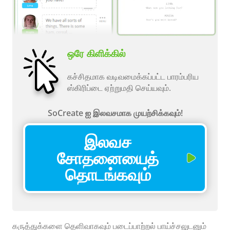
ஒரே கிளிக்கில்
கச்சிதமாக வடிவமைக்கப்பட்ட பாரம்பரிய
ஸ்கிரிப்டை ஏற்றுமதி செய்யவும்.
SoCreate ஐ இலவசமாக முயற்சிக்கவும்!
இலவச
சோதனையைத்
தொடங்கவும்
கருத்துக்களை தெளிவாகவும் படைப்பாற்றல் பாய்ச்சலுடனும்