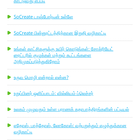
காட்டுவது எப்படி
SoCreate டாஷ்போர்டின் உள்ளே
SoCreate பின்னூட்டத்திற்கான இறுதி வழிகாட்டி
உங்கள் காட்சிகளுக்கு உயிர் கொடுங்கள்: சோக்ரியேட்
ரைட்டரில் குழுக்கள் மற்றும் கூட்டங்களை
அறிமுகப்படுத்துகிறோம்
உருவ மொழி என்றால் என்ன?
உறுப்பினர் ஒளிப்பாடம்: வில்லியம் ப்லெச்சர்
உலகம் முழுவதும் உள்ள புராணக் கதாபாத்திரங்களின் பட்டியல்
எதோஸ், பாத்தோஸ், லோகோஸ்: வற்புறுத்தும் எழுத்துக்கான
வழிகாட்டி