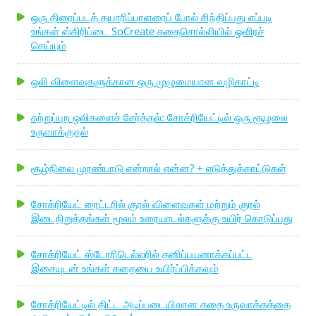
ஒரு திரைப்படத் தயாரிப்பாளரைப் போல் சிந்திப்பது எப்படி
உங்கள் ஸ்கிரிப்டை SoCreate கதைசொல்லியில் ஒளிரச்
செய்யும்
ஒலி விளைவுகளுக்கான ஒரு முழுமையான வழிகாட்டி
சுற்றுப்புற ஒலிகளைச் சேர்த்தல்: சோக்ரியேட்டில் ஒரு சூழலை
உருவாக்குதல்
சூழ்நிலை முரண்பாடு என்றால் என்ன? + எடுத்துக்காட்டுகள்
சோக்ரியேட் ரைட்டரில் குரல் விளைவுகள் மற்றும் குரல்
இடைநிறுத்தங்கள் மூலம் உரையாடல்களுக்கு உயிர் கொடுப்பது
சோக்ரியேட் ஸ்டோரிடெல்லரில் தனிப்பயனாக்கப்பட்ட
இசையுடன் உங்கள் கதையை உயிர்ப்பிக்கவும்
சோக்ரியேட்டில் திட்ட அடிப்படையிலான கதை உருவாக்கத்தை