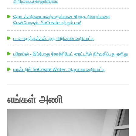
அறிமுகப்படுத்துகிறோம்
தொடக்கநிலையாளர்களுக்கான சிறந்த திரைக்கதை
மென்பொருள்: SoCreate மற்றும் பல!
படல எழுத்துக்கள்: ஒரு விரிவான வழிகாட்டி
புரோப்ஸ் - இப்போது சோக்ரியேட் ரைட்டரில் நிர்வகிப்பது எளிது
மாஸ்டரிங் SoCreate Writer: ஆழமான வழிகாட்டி
எங்கள் அணி