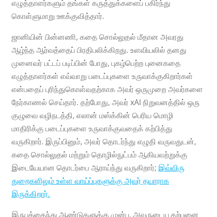
எழுத்தாளர்களும் தங்கள் கருத்துக்களைப் பகிர்ந்து
கொள்ளுமாறு ஊக்குவித்தார்.
ஜானியின் பின்னணி, கதை சொல்லுதல் மீதான அவரது
ஆழ்ந்த ஆர்வத்தைப் பிரதிபலிக்கிறது. உளவியலில் தனது
முனைவர் பட்டப் படிப்பின் போது, ​​புகழ்பெற்ற புனைகதை
எழுத்தாளர்கள் எவ்வாறு படைப்புகளை உருவாக்குகிறார்கள்
என்பதைப் புரிந்துகொள்வதற்காக அவர் ஒருமுறை அவர்களை
நேர்காணல் செய்தார். தற்போது, ​​அவர் xAI நிறுவனத்தில் ஒரு
குழுவை வழிநடத்தி, எலான் மஸ்க்கின் பெரிய மொழி
மாதிரிக்கு படைப்புகளை உருவாக்குவதைக் கற்பித்து
வருகிறார். இருப்பினும், அவர் தொடர்ந்து எழுதி வருவதுடன்,
கதை சொல்லுதல் மற்றும் தொழில்நுட்பம் ஆகியவற்றுக்கு
இடையேயான தொடர்பை ஆராய்ந்து வருகிறார்;
இவ்விரு
துறைகளிலும் உள்ள வாய்ப்புகளுக்கு அவர் தயாராக
இருக்கிறார்.
இருபத்தைந்து ஆண்டுகளுக்கு முன்பு, அவருடைய கற்பனை