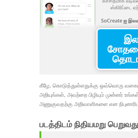
கச்சிதமாக வடிவம
ஸ்கிரிப்டை ஏற
SoCreate ஐ இலவச
இல
சோதன
தொடங்
கீழே, கொடுத்துள்ளதுக்கு ஒவ்வொரு வகையா
அறியுங்கள், அவற்றை பிழியும் முன்னர் உங்க
அணுகுவதற்கு அறிவாளிகளை என நிபுணரிடம
படத்திடம் நிதியமறு பெறுவது 