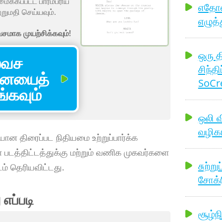
ைக்கப்பட்ட பாரம்பரிய
எதோஸ்
்றுமதி செய்யவும்.
எழுத்
மாக முயற்சிக்கவும்!
ஒரு த
வச
சிந்தி
ையைத்
SoCre
கவும்
ஒலி 
வழிகா
ன திரைப்பட நிதியமை உற்றுப்பார்க்க
ள் படத்திட்டத்துக்கு மற்றும் வணிக முகவர்களை
சுற்ற
் தெரியவிட்டது.
சோக்ர
எப்படி
சூழ்ந