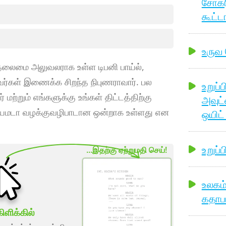
சோக்ர
கூட்ட
உருவ
ம் தலைமை அலுவலராக உள்ள டிபனி பாய்ல்,
பவர்கள் இணைக்க சிறந்த நிபுணராவார். பல
உறுப்
மற்றும் எங்களுக்கு உங்கள் திட்டத்திற்கு
அவுட்
ிதியமடா வழக்குவழிபாடான ஒன்றாக உள்ளது என
ஒயிட்
உறுப்ப
...இதற்கு ஏற்றுமதி செய்!
உலகம்
கதாபா
ிளிக்கில்