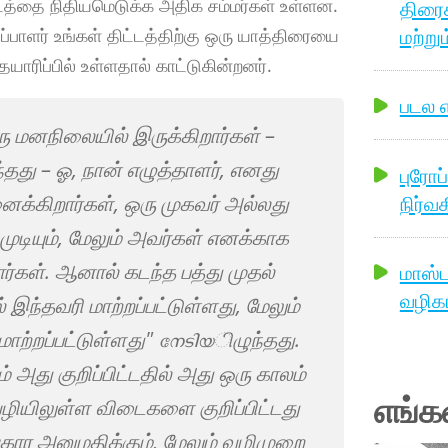
டத்தை நிதியமெடுக்க அதிக சம்மர்கள் உள்ளன.
திரை
மற்றும
ப்பாளர் உங்கள் திட்டத்திற்கு ஒரு யாத்திரையை
தயாரிப்பில் உள்ளதால் காட்டுகின்றனர்.
படல எ
ரு மனநிலையில் இருக்கிறார்கள் –
தது – ஓ, நான் எழுத்தாளர், எனது
புரோப
நிர்வ
னைக்கிறார்கள், ஒரு முகவர் அல்லது
ுடியும், மேலும் அவர்கள் எனக்காக
கள். ஆனால் கடந்த பத்து முதல்
மாஸ்
வழிகா
ந்தவரி மாற்றப்பட்டுள்ளது, மேலும்
மாற்றப்பட்டுள்ளது" നേടിയிழுந்தது.
 அது குறிப்பிட்டதில் அது ஒரு காலம்
எங்க
ழியிலுள்ள விடைகளை குறிப்பிட்டது
ங்கார அனுமதிக்கும், மேலும் வழிமுறை