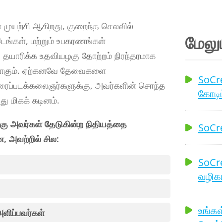
 முயற்சி ஆகிறது, குறைந்த செலவில்
மேலு
 இடங்கள், மற்றும் உபகரணங்கள்
 தயாரிக்க உதவியழகு தோற்றம் நிரந்தரமாக
லவாகும். ஏற்கனவே தேவைகளை
SoCre
ிரைப்படக்கலைஞர்களுக்கு, அவர்களின் சொந்த
கோடிட
து மிகக் கடினம்.
கு அவர்கள் தேடுகின்ற நிதியத்தை
SoCre
, அவற்றில் சில:
SoCre
வழிகா
உங்கள
ளிப்பவர்கள்