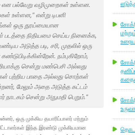
எடுத்
ம் என பல்வேறு வழிமுறைகள் உள்ளன.
ள் உள்ளன," என்று டிபனி
சோக்ர
 நீங்கள் ஒரு தூய்மையான
மற்று
கள் படத்தை நிதியமை செய்ய நினைக்க,
உரையா
ண்டிய அடுத்த படி, சரி, முதலில் ஒரு
கண்டுபிடிக்கின்றேன். நம்புகிறோம்,
சோக்ர
ியாக்கு சென்று மண்பெசி அல்லது
தனிப்
்கள் பற்றிய பாதை அல்லது சொற்கள்
கதையை
னர், மேலும் அதை அடுத்த கட்டம்
ர் நாடகம் சென்று அநுமதி பெறும்."
சோக்ர
உருவா
்னர், ஒரு முக்கிய தயாரிப்பாளர் மற்றும்
ீட்டாளர்கள் இந்த இரண்டு முக்கியமான
தொடக