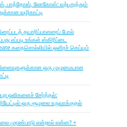
, பாத்தோஸ், லோகோஸ்: வற்புறுத்தும்
துக்கான வழிகாட்டி
ிரைப்படத் தயாரிப்பாளரைப் போல்
ப்பது எப்படி உங்கள் ஸ்கிரிப்டை
ate கதைசொல்லியில் ஒளிரச் செய்யும்
விளைவுகளுக்கான ஒரு முழுமையான
ட்டி
ுப்புற ஒலிகளைச் சேர்த்தல்:
ியேட்டில் ஒரு சூழலை உருவாக்குதல்
ிலை முரண்பாடு என்றால் என்ன? +