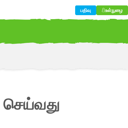
பதிவு
உள்நுழை
w!
 செய்வது