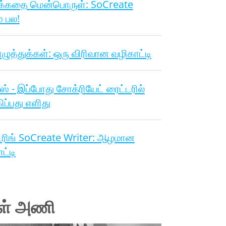
க்கதை மென்பொருள்: SoCreate
் பல!
ழுத்துக்கள்: ஒரு விரிவான வழிகாட்டி
்ஸ் - இப்போது சோக்ரியேட் ரைட்டரில்
கிப்பது எளிது
டரிங் SoCreate Writer: ஆழமான
ட்டி
ள் அணி