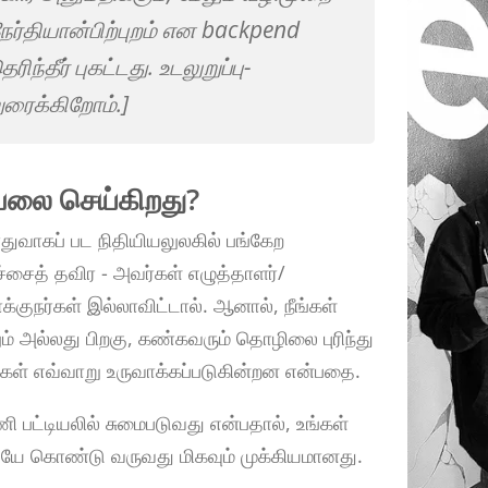
்தியான்பிற்புறம் என backpend
ந்தீர் புகட்டது. உடலுறுப்பு-
ுரைக்கிறோம்.]
வேலை செய்கிறது?
ுவாகப் பட நிதியியலுலகில் பங்கேற
ேச்சைத் தவிர - அவர்கள் எழுத்தாளர்/
்குநர்கள் இல்லாவிட்டால். ஆனால், நீங்கள்
் அல்லது பிறகு, கண்கவரும் தொழிலை புரிந்து
்கள் எவ்வாறு உருவாக்கப்படுகின்றன என்பதை.
ி பட்டியலில் சுமைபடுவது என்பதால், உங்கள்
லேயே கொண்டு வருவது மிகவும் முக்கியமானது.