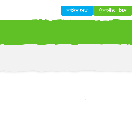
ਸਾਇਨ ਅਪ
ਸਾਈਨ - ਇਨ
w!