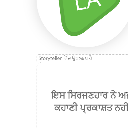
Storyteller ਵਿੱਚ ਉਪਲਬਧ ਹੈ
ਇਸ ਸਿਰਜਣਹਾਰ ਨੇ ਅਜ
ਕਹਾਣੀ ਪ੍ਰਕਾਸ਼ਤ ਨਹੀਂ