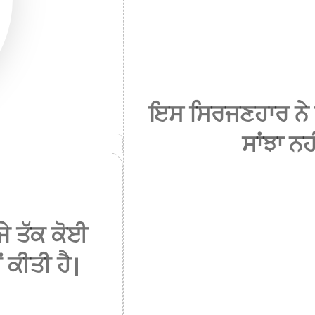
ਇਸ ਸਿਰਜਣਹਾਰ ਨੇ 
ਸਾਂਝਾ ਨਹ
ੇ ਤੱਕ ਕੋਈ
 ਕੀਤੀ ਹੈ।