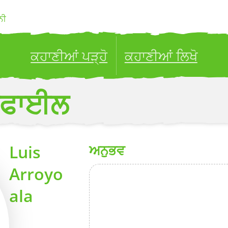
ਨੀ
ਕਹਾਣੀਆਂ ਪੜ੍ਹੋ
ਕਹਾਣੀਆਂ ਲਿਖੋ
ublish your stories to a global audience.
Try it no
ਰੋਫਾਈਲ
Luis
ਅਨੁਭਵ
Arroyo
ala