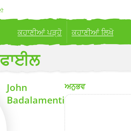
ਨੀ
ਕਹਾਣੀਆਂ ਪੜ੍ਹੋ
ਕਹਾਣੀਆਂ ਲਿਖੋ
ublish your stories to a global audience.
Try it no
ਰੋਫਾਈਲ
John
ਅਨੁਭਵ
Badalamenti