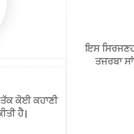
ਇਸ ਸਿਰਜਣਹਾ
ਤਜਰਬਾ ਸਾਂਝ
ਤੱਕ ਕੋਈ ਕਹਾਣੀ
ਕੀਤੀ ਹੈ।