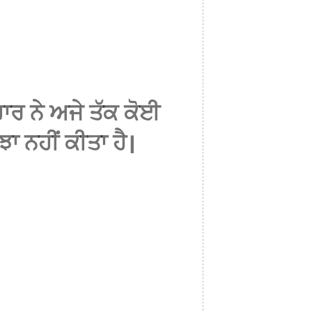
ਰ ਨੇ ਅਜੇ ਤੱਕ ਕੋਈ
ਾ ਨਹੀਂ ਕੀਤਾ ਹੈ।