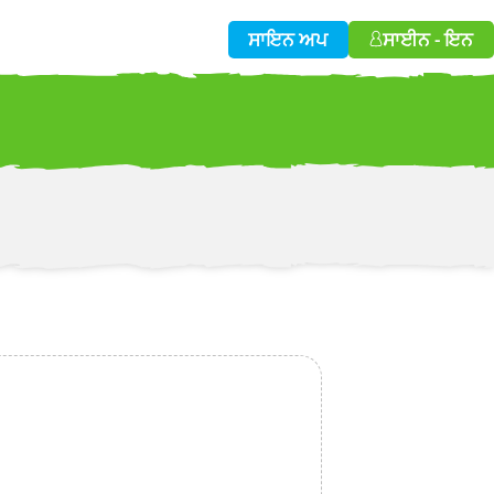
ਸਾਇਨ ਅਪ
ਸਾਈਨ - ਇਨ
w!