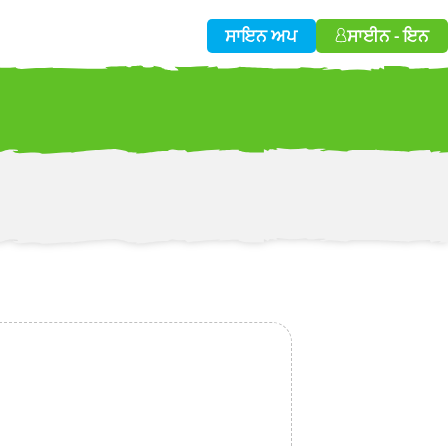
ਸਾਇਨ ਅਪ
ਸਾਈਨ - ਇਨ
w!