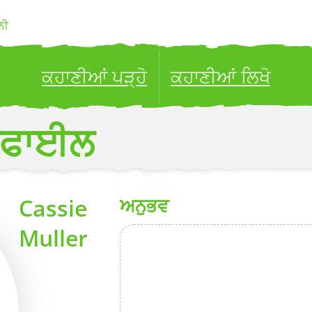
ਨੀ
ਕਹਾਣੀਆਂ ਪੜ੍ਹੋ
ਕਹਾਣੀਆਂ ਲਿਖੋ
ublish your stories to a global audience.
Try it no
ਰੋਫਾਈਲ
Cassie
ਅਨੁਭਵ
Muller