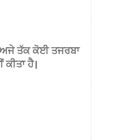
ਅਜੇ ਤੱਕ ਕੋਈ ਤਜਰਬਾ
ੀਂ ਕੀਤਾ ਹੈ।