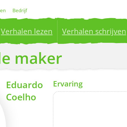
gen
Bedrijf
Verhalen lezen
Verhalen schrijven
ublish your stories to a global audience.
Try it no
 de maker
Eduardo
Ervaring
Coelho