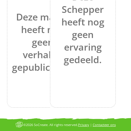
Schepper
Deze maker
heeft nog
heeft nog
geen
geen
ervaring
verhalen
gedeeld.
gepubliceerd.
©2026 SoCreate. All rights reserved.
Privacy
|
Contacteer ons