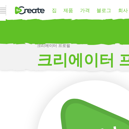
집
제품
가격
블로그
회사
내비게이션 열기
크리에이터 프로필
P
크리에이터 
더