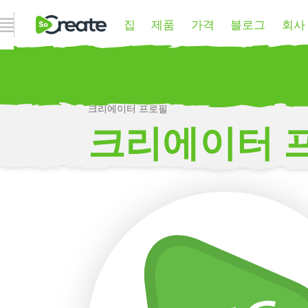
집
제품
가격
블로그
회사
내비게이션 열기
크리에이터 프로필
P
크리에이터 
더