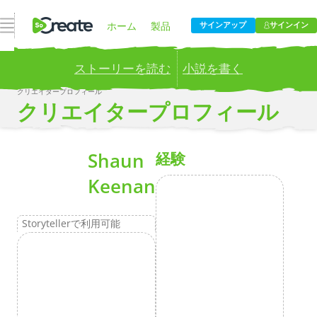
ナビゲーションを開く
ホーム
製品
サインアップ
サインイン
ストーリーを読む
小説を書く
価格設定
ブログ
クリエイタープロフィール
Publish your stories to a global audience.
Try it now!
クリエイタープロフィール
会社
もっとその
Shaun
経験
Keenan
Storytellerで利用可能