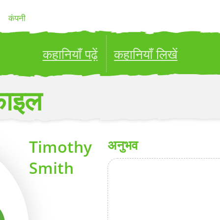
कंपनी
कहानियाँ पढ़ें
कहानियाँ लिखें
ublish your stories to a global audience.
Try it no
फ़ाइल
Timothy
अनुभव
Smith