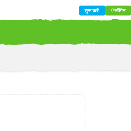
शुरू करें!
लॉगिन
w!