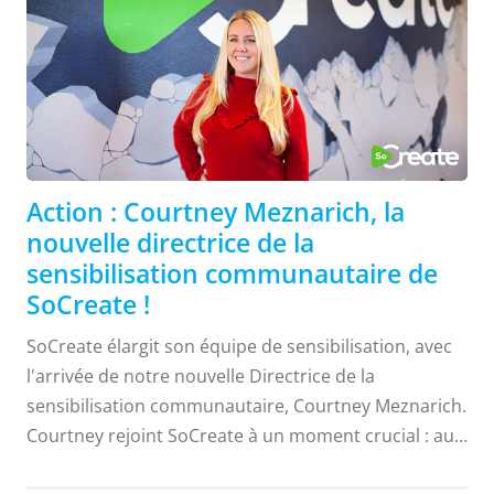
l'informatique. Au cours de ses années de lycée, en
plus de ses cours, Jon a travaillé comme
développeur étudiant pour le Cal Poly CADRC...
Action : Courtney Meznarich, la
nouvelle directrice de la
sensibilisation communautaire de
SoCreate !
SoCreate élargit son équipe de sensibilisation, avec
l'arrivée de notre nouvelle Directrice de la
sensibilisation communautaire, Courtney Meznarich.
Courtney rejoint SoCreate à un moment crucial : au
cours des prochains mois, nous nous préparons à