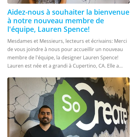
Aidez-nous à souhaiter la bienvenue
à notre nouveau membre de
l'équipe, Lauren Spence!
Mesdames et Messieurs, lecteurs et écrivains: Merci
de vous joindre à nous pour accueillir un nouveau
membre de l'équipe, la designer Lauren Spence!
Lauren est née et a grandi à Cupertino, CA. Elle a
passé les 18 premières années de sa vie dans la Bay
Area avant d'obtenir une lettre d'acceptation de Cal
Poly San Luis Obispo, qui l'a amenée à déménager
sur la côte centrale. Après avoir commencé avec une
spécialité en anglais, Lauren a découvert sa véritable
passion pour le graphisme lors d'un cours de
présentation à la communication graphique. Après
sa classe de la Cal Poly...