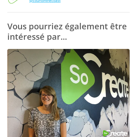
@courtonthecoast
de la sensibilisation
de la communauté
Courtney
Meznarich,
Directrice
Vous pourriez également être
intéressé par...