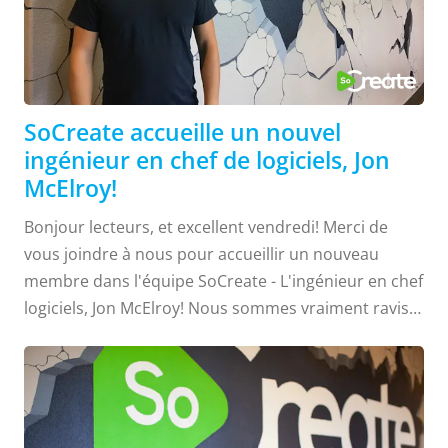
SoCreate accueille un nouvel
ingénieur en chef de logiciels, Jon
McElroy!
Bonjour lecteurs, et excellent vendredi! Merci de
vous joindre à nous pour accueillir un nouveau
membre dans l'équipe SoCreate - L'ingénieur en chef
logiciels, Jon McElroy! Nous sommes vraiment ravis
de te compter dans l'équipe Jon. Jon a grandi près de
l'autoroute 101 à proximité de notre siège SoCreate,
à Santa Barbara, CA. Il a ensuite déménagé au nord
de la côte centrale de San Luis Obispo en 2005 après
avoir été accepté à Cal Poly pour étudier