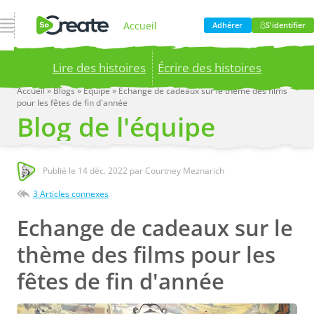
Ouvrir la navigation
Accueil
Adhérer
S'identifier
Lire des histoires
Écrire des histoires
Produit
Accueil
»
Blogs
»
Equipe
»
Echange de cadeaux sur le thème des films
pour les fêtes de fin d'année
Publish your stories to a global audience.
Try it
Blog de l'équipe
now!
Tarification
Publié le
14 déc. 2022
par Courtney Meznarich
Blog
3 Articles connexes
Echange de cadeaux sur le
Entreprise
thème des films pour les
fêtes de fin d'année