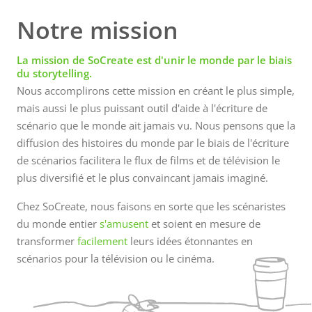
révolutionner l'écriture de scénario, et Courtney
nous aidera à le crier sur tous les toits ! L'expérience
Notre mission
de Courtney passe par le journalisme, les arts de la
scène, le marketing et les relations publiques, ce qui
La mission de SoCreate est d'unir le monde par le biais
du storytelling.
la rend particulièrement qualifiée pour raconter
Nous accomplirons cette mission en créant le plus simple,
l'histoire de SoCreate. L'amour de Courtney pour
mais aussi le plus puissant outil d'aide à l'écriture de
l'écriture a commencé dans une classe...
scénario que le monde ait jamais vu. Nous pensons que la
diffusion des histoires du monde par le biais de l'écriture
de scénarios facilitera le flux de films et de télévision le
plus diversifié et le plus convaincant jamais imaginé.
Chez SoCreate, nous faisons en sorte que les scénaristes
du monde entier
s'amusent
et soient en mesure de
transformer
facilement
leurs idées étonnantes en
scénarios pour la télévision ou le cinéma.