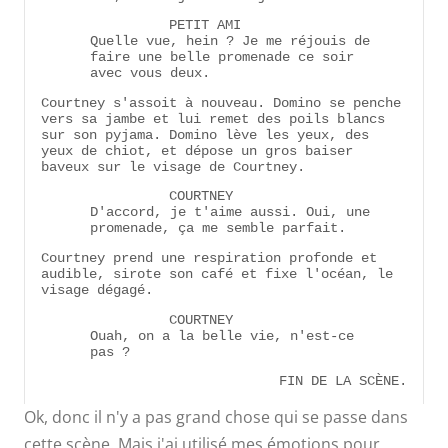
PETIT AMI
Quelle vue, hein ? Je me réjouis de
faire une belle promenade ce soir
avec vous deux.
Courtney s'assoit à nouveau. Domino se penche
vers sa jambe et lui remet des poils blancs
sur son pyjama. Domino lève les yeux, des
yeux de chiot, et dépose un gros baiser
baveux sur le visage de Courtney.
COURTNEY
D'accord, je t'aime aussi. Oui, une
promenade, ça me semble parfait.
Courtney prend une respiration profonde et
audible, sirote son café et fixe l'océan, le
visage dégagé.
COURTNEY
Ouah, on a la belle vie, n'est-ce
pas ?
FIN DE LA SCÈNE.
Ok, donc il n'y a pas grand chose qui se passe dans
cette scène. Mais j'ai utilisé mes émotions pour