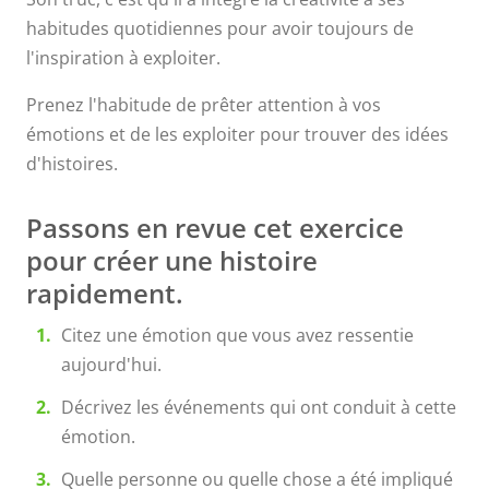
s'illumine et va
habitudes quotidiennes pour avoir toujours de
l'inspiration à exploiter.
chercher une
Prenez l'habitude de prêter attention à vos
histoire quelque
émotions et de les exploiter pour trouver des idées
d'histoires.
part, parce que les
Passons en revue cet exercice
émotions sont le
pour créer une histoire
cœur de la plupart
rapidement.
des histoires.
”
Citez une émotion que vous avez ressentie
aujourd'hui.
Décrivez les événements qui ont conduit à cette
émotion.
Quelle personne ou quelle chose a été impliqué