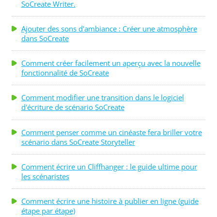
SoCreate Writer.
pourra jamais apparaître par magie à l'écran." -
Richard E. Grant "Une culture ne peut pas évoluer
Ajouter des sons d'ambiance : Créer une atmosphère
sans raconter des histoires. Lorsqu'une société...
dans SoCreate
Comment créer facilement un aperçu avec la nouvelle
fonctionnalité de SoCreate
Comment modifier une transition dans le logiciel
d'écriture de scénario SoCreate
Comment penser comme un cinéaste fera briller votre
scénario dans SoCreate Storyteller
Comment écrire un Cliffhanger : le guide ultime pour
les scénaristes
Comment écrire une histoire à publier en ligne (guide
étape par étape)