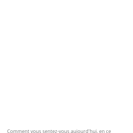
Scénariste et producteur
Ross Brown
“
Cela peut être
embarrassant. Je
Comment vous sentez-vous aujourd'hui, en ce