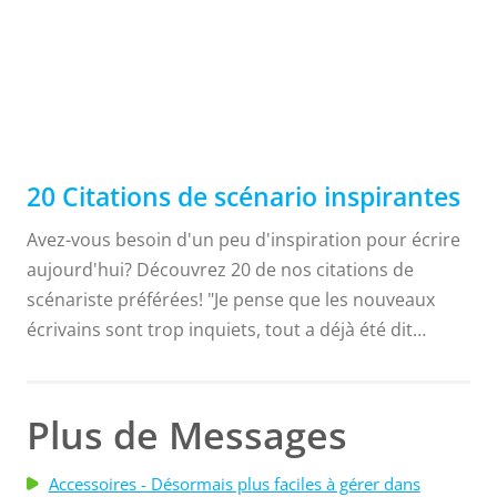
dernières années...
20 Citations de scénario inspirantes
Avez-vous besoin d'un peu d'inspiration pour écrire
aujourd'hui? Découvrez 20 de nos citations de
scénariste préférées! "Je pense que les nouveaux
écrivains sont trop inquiets, tout a déjà été dit
auparavant. Bien sûr, tout a été dit, mais pas par
vous." -Asha Dornfest "Pour faire un bon film, vous
avez besoin de trois choses - le script, le script et le
Plus de Messages
script." -Alfred Hitchcock "Assurez-vous que votre
script soit étanche. S'il n'est pas sur la page, il ne
Accessoires - Désormais plus faciles à gérer dans