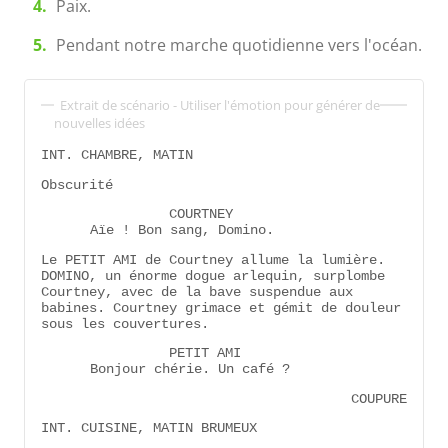
Paix.
Pendant notre marche quotidienne vers l'océan.
Extrait de scénario - Utiliser l'émotion pour générer de
nouvelles idées
INT. CHAMBRE, MATIN
Obscurité
COURTNEY
Aïe ! Bon sang, Domino.
Le PETIT AMI de Courtney allume la lumière.
DOMINO, un énorme dogue arlequin, surplombe
Courtney, avec de la bave suspendue aux
babines. Courtney grimace et gémit de douleur
sous les couvertures.
PETIT AMI
Bonjour chérie. Un café ?
COUPURE
INT. CUISINE, MATIN BRUMEUX