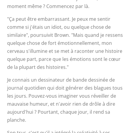
peux me sentir
moment même ? Commencez par là.
comme si j'étais un
"Ça peut être embarrassant. Je peux me sentir
comme si j'étais un idiot, ou quelque chose de
idiot, ou quelque
similaire", poursuivit Brown. "Mais quand je ressens
quelque chose de fort émotionnellement, mon
chose de similaire.
cerveau s'illumine et se met à raconter une histoire
quelque part, parce que les émotions sont le cœur
Mais quand je
de la plupart des histoires."
ressens quelque
Je connais un dessinateur de bande dessinée de
journal quotidien qui doit générer des blagues tous
chose de fort
les jours. Pouvez-vous imaginer vous réveiller de
mauvaise humeur, et n'avoir rien de drôle à dire
émotionnellement,
aujourd'hui ? Pourtant, chaque jour, il rend sa
mon cerveau
planche.
Son truc, c'est qu'il a intégré la créativité à ses