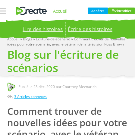
Ouvrir la navigation
Accueil
Adhérer
S'identifier
Lire des histoires
Écrire des histoires
Produit
Accueil
»
Blogs
»
Ecriture-de-scenario
»
Comment trouver de nouvelles
idées pour votre scénario, avec le vétéran de la télévision Ross Brown
Publish your stories to a global audience.
Try it
Blog sur l'écriture de
now!
Tarification
scénarios
Blog
Publié le
23 déc. 2020
par Courtney Meznarich
3 Articles connexes
Entreprise
Comment trouver de
nouvelles idées pour votre
scénario, avec le vétéran