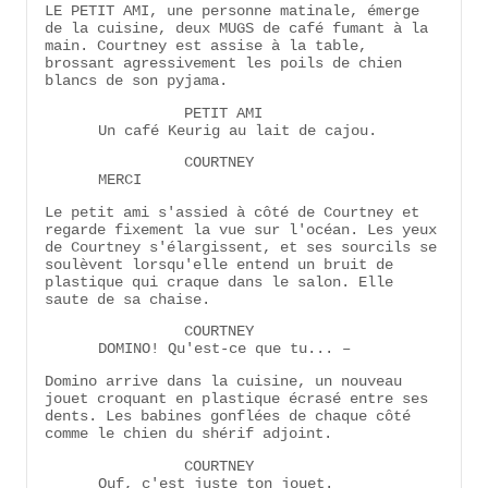
LE PETIT AMI, une personne matinale, émerge
de la cuisine, deux MUGS de café fumant à la
main. Courtney est assise à la table,
brossant agressivement les poils de chien
blancs de son pyjama.
PETIT AMI
Un café Keurig au lait de cajou.
COURTNEY
MERCI
Le petit ami s'assied à côté de Courtney et
regarde fixement la vue sur l'océan. Les yeux
de Courtney s'élargissent, et ses sourcils se
soulèvent lorsqu'elle entend un bruit de
plastique qui craque dans le salon. Elle
saute de sa chaise.
COURTNEY
DOMINO! Qu'est-ce que tu... –
Domino arrive dans la cuisine, un nouveau
jouet croquant en plastique écrasé entre ses
dents. Les babines gonflées de chaque côté
comme le chien du shérif adjoint.
COURTNEY
Ouf, c'est juste ton jouet.