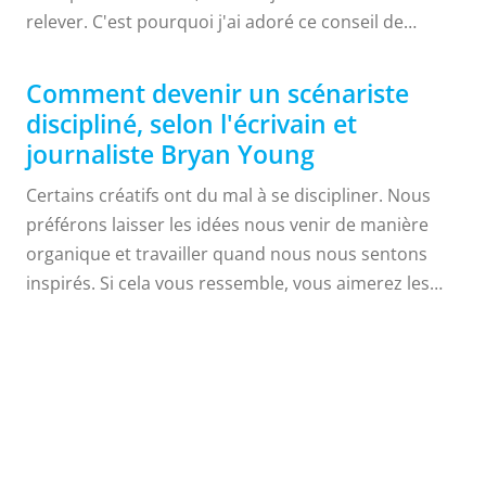
relever. C'est pourquoi j'ai adoré ce conseil de
l'écrivain, podcasteur et cinéaste Bryan Young. C'est
un habitué de StarWars.com, Syfy et
Comment devenir un scénariste
HowStuffWorks.com. Son conseil : moins de cœur et
discipliné, selon l'écrivain et
plus de tête. C'est un conseil que vous pouvez
journaliste Bryan Young
garder dans votre poche arrière pour vous rappeler
Certains créatifs ont du mal à se discipliner. Nous
que ce n'est pas toujours Si, mais Quand....
préférons laisser les idées nous venir de manière
organique et travailler quand nous nous sentons
inspirés. Si cela vous ressemble, vous aimerez les
conseils inspirants du scénariste et journaliste Bryan
Young (SyFy.com, HowStuffWorks.com,
20
StarWars.com). Il nous partage comment il reste
concentré sur l'écriture et nous révèle une
INSPIRANT
Citations de scénario
statistique impressionnante en ce qui concerne la
promesse d'écriture à laquelle il s'est tenu ces