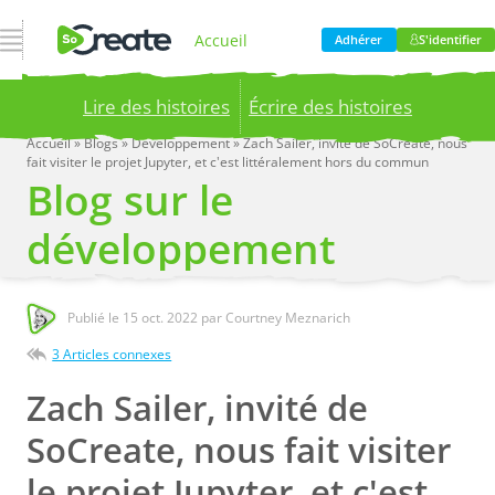
Ouvrir la navigation
Accueil
Adhérer
S'identifier
Lire des histoires
Écrire des histoires
Produit
Accueil
»
Blogs
»
Developpement
»
Zach Sailer, invité de SoCreate, nous
fait visiter le projet Jupyter, et c'est littéralement hors du commun
Publish your stories to a global audience.
Try it
Blog sur le
now!
Tarification
développement
Blog
Publié le
15 oct. 2022
par Courtney Meznarich
3 Articles connexes
Entreprise
Zach Sailer, invité de
SoCreate, nous fait visiter
le projet Jupyter, et c'est