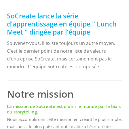
cerveau-ordinateur (BCI), qui était exactement ce
dont notre équipe passionnée de cinéma avait
SoCreate lance la série
besoin. Madalyn Pape, stagiaire en développement
d'apprentissage en équipe " Lunch
UX, a fait une présentation impressionnante, car ce
Meet " dirigée par l'équipe
sujet est une passion personnelle. Avatar, Matrix,
Souvenez-vous, il existe toujours un autre moyen.
Star Trek et Marvel's X-Men .... voilà des films sur le
C'est le dernier point de notre liste de valeurs
contrôle de l'esprit que nous pouvons comprendre !
d'entreprise SoCreate, mais certainement pas le
Mais connecter notre cerveau à...
moindre. L'équipe SoCreate est composée
d'apprenants permanents et nous nous efforçons
constamment de trouver de nouvelles et meilleures
façons de faire les choses. Nous intégrons cette
Notre mission
valeur à notre plus récente initiative de bureaux :
Lunch Meet. Lunch Meet est une série mensuelle où
La mission de SoCreate est d'unir le monde par le biais
du storytelling.
nous nous rencontrons pour le déjeuner (mais pas
Nous accomplirons cette mission en créant le plus simple,
nécessairement pour déjeuner 😊) pour montrer et
mais aussi le plus puissant outil d'aide à l'écriture de
raconter ce que nous avons récemment appris