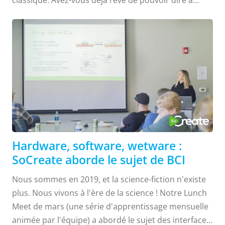
votre porte de garage de s'ouvrir, de surveiller la
salinité de votre piscine d'eau salée de loin ou de
surprendre votre enfant ou votre colocataire qui
laisse la fenêtre ouverte lorsque le chauffage est
allumé, le tout à partir d'un appareil mobile ? C'est
possible, et notre ingénieur en chef Jami Lurock l'a
prouvé ! Lors de notre deuxième volet du "Lunch
Meet", une série d'apprentissage mensuelle
animée...
Hardware, software, wetware :
SoCreate aborde le sujet de BCI
Nous sommes en 2019, et la science-fiction n'existe
plus. Nous vivons à l'ère de la science ! Notre Lunch
Meet de mars (une série d'apprentissage mensuelle
animée par l'équipe) a abordé le sujet des interfaces