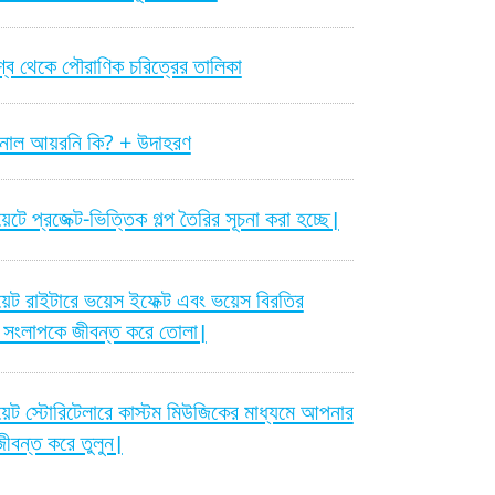
শ্ব থেকে পৌরাণিক চরিত্রের তালিকা
েশনাল আয়রনি কি? + উদাহরণ
়েটে প্রজেক্ট-ভিত্তিক গল্প তৈরির সূচনা করা হচ্ছে।
য়েট রাইটারে ভয়েস ইফেক্ট এবং ভয়েস বিরতির
ে সংলাপকে জীবন্ত করে তোলা।
য়েট স্টোরিটেলারে কাস্টম মিউজিকের মাধ্যমে আপনার
জীবন্ত করে তুলুন।