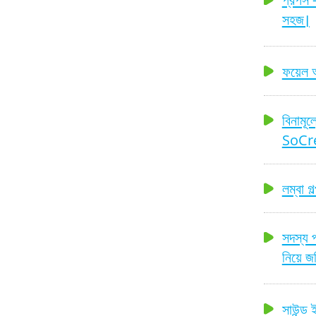
সহজ।
ফয়েল 
বিনামূল্
SoCr
লম্বা গ
সদস্য 
নিয়ে জ
সাউন্ড ই