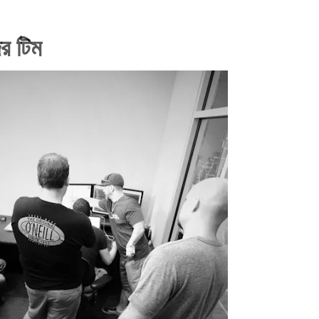
র টিম