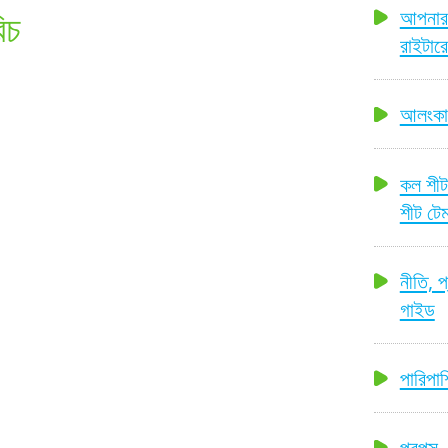
আপনার 
িচ
রাইটার
আলংকার
কল শীট
শীট টে
নীতি, 
গাইড
পারিপার
প্রপস 