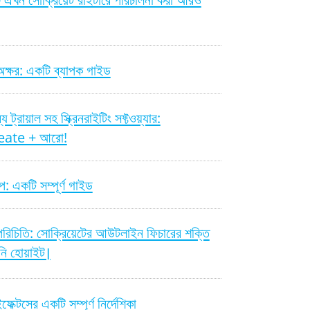
অক্ষর: একটি ব্যাপক গাইড
যে ট্রায়াল সহ স্ক্রিনরাইটিং সফ্টওয়্যার:
eate + আরো!
ল্প: একটি সম্পূর্ণ গাইড
পরিচিতি: সোক্রিয়েটের আউটলাইন ফিচারের শক্তি
নি হোয়াইট।
ফেক্টসের একটি সম্পূর্ণ নির্দেশিকা