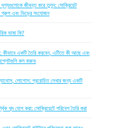
দৃশ্যগুলোকে জীবন্ত করে তুলুন: সোক্রিয়েট
ে গ্রুপ এবং ভিড়ের সংযোজন
িক ভাষা কি?
: কীভাবে একটি তৈরি করবেন, এটিতে কী আছে এবং
মপ্লেটগুলি কল করুন৷
প্যাথোস, লোগোস: প্ররোচিত লেখার জন্য একটি
্শ্বিক শব্দ যোগ করা: সোক্রিয়েটে পরিবেশ তৈরি করা
- এখন সোক্রিয়েট রাইটারে পরিচালনা করা আরও