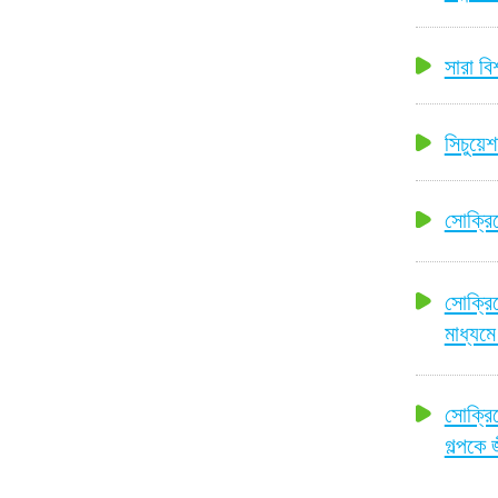
সারা বি
সিচুয়
সোক্রিয
সোক্রি
মাধ্যম
সোক্রি
গল্পকে 