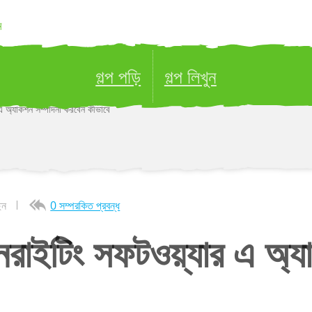
ন
গল্প পড়ি
গল্প লিখুন
এ অ্যাকশন সম্পাদনা করবেন কীভাবে
ublish your stories to a global audience.
Try it no
েন
0 সম্পরকিত প্রবন্ধ
রাইটিং সফটওয়্যার এ অ্য