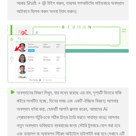
আবার Shift + @ টাইপ করুন, তারপর পপআউটের সাইডবারে অবস্থান
আইকনে ক্লিক করুন অথবা ট্যাব করুন।
অবস্থানের বিবরণ লিখুন, যার মধ্যে রয়েছে এর নাম, দৃশ্যটি ভিতরে নাকি
বাইরে সংঘটিত হচ্ছে, দিনের সময় এবং একটি ঐচ্ছিক বিবরণ। আপনার
অবস্থান বর্ণনা করা, যেমনটি আপনি কল্পনা করেন, আমাদের AI
প্রোডাকশন স্টুডিওকে সঠিক চিত্র তৈরি করতে সাহায্য করে। আপনার
নতুন অবস্থান ভবিষ্যতে ব্যবহারের জন্য স্টোরি টুলবারে যোগ করা হবে
এবং ডায়ালগ বা অ্যাকশন স্ট্রিম আইটেমে হাইলাইট করা হবে যেখানে এটি