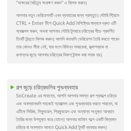
"অক্ষরের বৈচিত্র্য সংরক্ষণ করুন" এ ক্লিক করুন।
আপনার নতুন ভেরিয়েশনটি এখন ব্যবহারের জন্য প্রস্তুত। স্টোরি স্ট্রিমে
CTRL + Enter টিপে Quick Add বৈশিষ্ট্যের মাধ্যমে দ্রুত এটি
অ্যাক্সেস করুন, অথবা আপনার স্টোরি টুলবারে চরিত্রের নীচে প্রদর্শিত
তিনটি বিন্দুতে ক্লিক করুন। আপনি কতগুলি ভেরিয়েশন তৈরি করতে পারেন
তার কোনও সীমা নেই, যার ফলে বিভিন্ন সময়রেখা, ফ্ল্যাশব্যাক বা
রূপান্তর জুড়ে আপনার চরিত্রের বিকাশ ট্র্যাক করা সহজ হয়।
গল্প জুড়ে চরিত্রগুলির পুনঃব্যবহার
SoCreate এর সাহায্যে, আপনি আপনার সমস্ত গল্প প্রকল্পে চরিত্র
এবং অবস্থানগুলি সহজেই অ্যাক্সেস এবং পুনঃব্যবহার করতে পারবেন, যা
এটিকে সিরিজ, সিক্যুয়েল, প্রিক্যুয়েল এবং অন্যান্য সংযুক্ত আখ্যান
তৈরির জন্য উপযুক্ত করে তোলে। আপনার বর্তমান গল্পে একটি বিদ্যমান
চরিত্র বা অবস্থান আনতে Quick Add টুলটি ব্যবহার করুন।