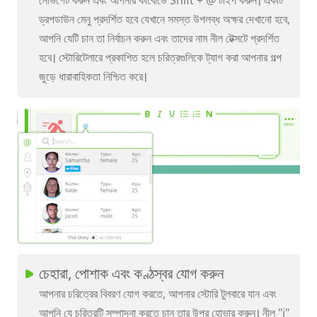
নেভিগেট করুন এবং আপনার কীবোর্ডে Shift + @ টাইপ করুন। একটি
ড্রপডাউন মেনু প্রদর্শিত হবে যেখানে সমস্ত উপলব্ধ অক্ষর দেখানো হবে,
আপনি যেটি চান তা নির্বাচন করুন এবং তাদের নাম নীল টেক্সটে প্রদর্শিত
হবে। স্টোরিটেলারে প্রকাশিত হলে চরিত্রগুলিকে ট্যাগ করা আপনার গল্প
জুড়ে ধারাবাহিকতা নিশ্চিত করে।
চেহারা, পোশাক এবং কণ্ঠস্বর যোগ করুন
আপনার চরিত্রের বিবরণ যোগ করতে, আপনার স্টোরি টুলবারে যান এবং
আপনি যে চরিত্রটি সম্পাদনা করতে চান তার উপর হোভার করুন। নীল "i"