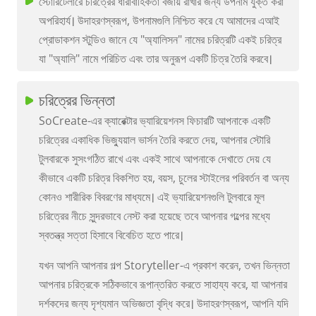
স্টোরিটেলারে চরিত্রের ধারাবাহিকতা বজায় রাখার জন্য উপনাম যুক্ত করা
অপরিহার্য। উদাহরণস্বরূপ, উপনামগুলি নিশ্চিত করে যে আমাদের এআই
প্রোডাকশন স্টুডিও জানে যে "অ্যালিসন" নামের চরিত্রটি একই চরিত্র
যা "অ্যালি" নামে পরিচিত এবং তার অনুরূপ একটি চিত্র তৈরি করবে।
চরিত্রের ভিন্নতা
SoCreate-এর ক্যারেক্টার ভ্যারিয়েশনস ফিচারটি আপনাকে একটি
চরিত্রের একাধিক ভিজ্যুয়াল ভার্সন তৈরি করতে দেয়, আপনার স্টোরি
টুলবারকে সুসংগঠিত রাখে এবং একই সাথে আপনাকে দেখাতে দেয় যে
কীভাবে একটি চরিত্র বিকশিত হয়, বয়স, চুলের স্টাইলের পরিবর্তন বা অন্য
কোনও শারীরিক বিবরণের মাধ্যমে। এই ভ্যারিয়েশনগুলি টুলবারে মূল
চরিত্রের নীচে সুন্দরভাবে নেস্ট করা হয়েছে তবে আপনার গল্পের মধ্যে
স্বতন্ত্র সত্তা হিসাবে বিবেচিত হতে পারে।
যখন আপনি আপনার গল্প Storyteller-এ প্রকাশ করেন, তখন ভিন্নতা
আপনার চরিত্রকে সঠিকভাবে রূপান্তরিত করতে সাহায্য করে, যা আপনার
দর্শকদের জন্য দৃশ্যমান অভিজ্ঞতা বৃদ্ধি করে। উদাহরণস্বরূপ, আপনি যদি