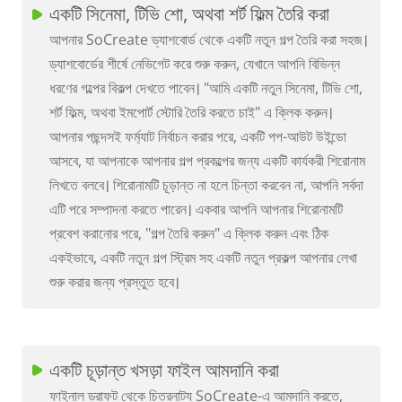
একটি সিনেমা, টিভি শো, অথবা শর্ট ফিল্ম তৈরি করা
আপনার SoCreate ড্যাশবোর্ড থেকে একটি নতুন গল্প তৈরি করা সহজ।
ড্যাশবোর্ডের শীর্ষে নেভিগেট করে শুরু করুন, যেখানে আপনি বিভিন্ন
ধরণের গল্পের বিকল্প দেখতে পাবেন। "আমি একটি নতুন সিনেমা, টিভি শো,
শর্ট ফিল্ম, অথবা ইমপোর্ট স্টোরি তৈরি করতে চাই" এ ক্লিক করুন।
আপনার পছন্দসই ফর্ম্যাট নির্বাচন করার পরে, একটি পপ-আউট উইন্ডো
আসবে, যা আপনাকে আপনার গল্প প্রকল্পের জন্য একটি কার্যকরী শিরোনাম
লিখতে বলবে। শিরোনামটি চূড়ান্ত না হলে চিন্তা করবেন না, আপনি সর্বদা
এটি পরে সম্পাদনা করতে পারেন। একবার আপনি আপনার শিরোনামটি
প্রবেশ করানোর পরে, "গল্প তৈরি করুন" এ ক্লিক করুন এবং ঠিক
একইভাবে, একটি নতুন গল্প স্ট্রিম সহ একটি নতুন প্রকল্প আপনার লেখা
শুরু করার জন্য প্রস্তুত হবে।
একটি চূড়ান্ত খসড়া ফাইল আমদানি করা
ফাইনাল ড্রাফট থেকে চিত্রনাট্য SoCreate-এ আমদানি করতে,