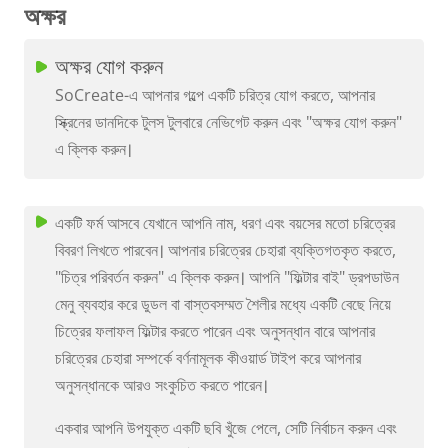
অক্ষর
অক্ষর যোগ করুন
SoCreate-এ আপনার গল্পে একটি চরিত্র যোগ করতে, আপনার
স্ক্রিনের ডানদিকে টুলস টুলবারে নেভিগেট করুন এবং "অক্ষর যোগ করুন"
এ ক্লিক করুন।
একটি ফর্ম আসবে যেখানে আপনি নাম, ধরণ এবং বয়সের মতো চরিত্রের
বিবরণ লিখতে পারবেন। আপনার চরিত্রের চেহারা ব্যক্তিগতকৃত করতে,
"চিত্র পরিবর্তন করুন" এ ক্লিক করুন। আপনি "ফিল্টার বাই" ড্রপডাউন
মেনু ব্যবহার করে ডুডল বা বাস্তবসম্মত শৈলীর মধ্যে একটি বেছে নিয়ে
চিত্রের ফলাফল ফিল্টার করতে পারেন এবং অনুসন্ধান বারে আপনার
চরিত্রের চেহারা সম্পর্কে বর্ণনামূলক কীওয়ার্ড টাইপ করে আপনার
অনুসন্ধানকে আরও সংকুচিত করতে পারেন।
একবার আপনি উপযুক্ত একটি ছবি খুঁজে পেলে, সেটি নির্বাচন করুন এবং