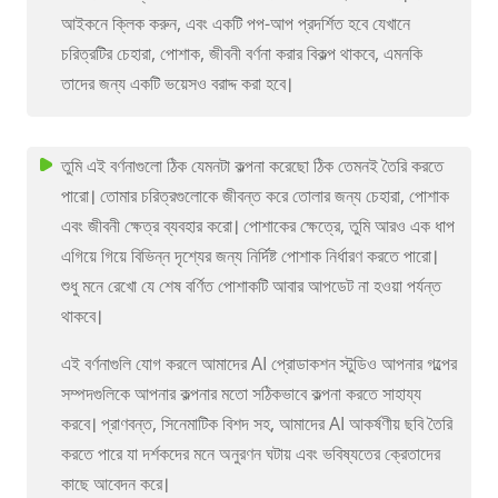
আইকনে ক্লিক করুন, এবং একটি পপ-আপ প্রদর্শিত হবে যেখানে
চরিত্রটির চেহারা, পোশাক, জীবনী বর্ণনা করার বিকল্প থাকবে, এমনকি
তাদের জন্য একটি ভয়েসও বরাদ্দ করা হবে।
তুমি এই বর্ণনাগুলো ঠিক যেমনটা কল্পনা করেছো ঠিক তেমনই তৈরি করতে
পারো। তোমার চরিত্রগুলোকে জীবন্ত করে তোলার জন্য চেহারা, পোশাক
এবং জীবনী ক্ষেত্র ব্যবহার করো। পোশাকের ক্ষেত্রে, তুমি আরও এক ধাপ
এগিয়ে গিয়ে বিভিন্ন দৃশ্যের জন্য নির্দিষ্ট পোশাক নির্ধারণ করতে পারো।
শুধু মনে রেখো যে শেষ বর্ণিত পোশাকটি আবার আপডেট না হওয়া পর্যন্ত
থাকবে।
এই বর্ণনাগুলি যোগ করলে আমাদের AI প্রোডাকশন স্টুডিও আপনার গল্পের
সম্পদগুলিকে আপনার কল্পনার মতো সঠিকভাবে কল্পনা করতে সাহায্য
করবে। প্রাণবন্ত, সিনেমাটিক বিশদ সহ, আমাদের AI আকর্ষণীয় ছবি তৈরি
করতে পারে যা দর্শকদের মনে অনুরণন ঘটায় এবং ভবিষ্যতের ক্রেতাদের
কাছে আবেদন করে।