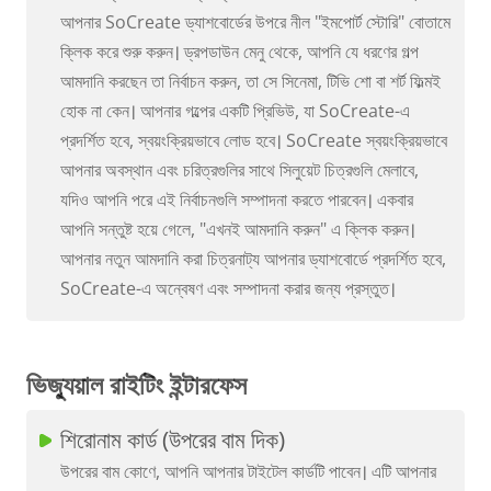
আপনার SoCreate ড্যাশবোর্ডের উপরে নীল "ইমপোর্ট স্টোরি" বোতামে
ক্লিক করে শুরু করুন। ড্রপডাউন মেনু থেকে, আপনি যে ধরণের গল্প
আমদানি করছেন তা নির্বাচন করুন, তা সে সিনেমা, টিভি শো বা শর্ট ফিল্মই
হোক না কেন। আপনার গল্পের একটি প্রিভিউ, যা SoCreate-এ
প্রদর্শিত হবে, স্বয়ংক্রিয়ভাবে লোড হবে। SoCreate স্বয়ংক্রিয়ভাবে
আপনার অবস্থান এবং চরিত্রগুলির সাথে সিলুয়েট চিত্রগুলি মেলাবে,
যদিও আপনি পরে এই নির্বাচনগুলি সম্পাদনা করতে পারবেন। একবার
আপনি সন্তুষ্ট হয়ে গেলে, "এখনই আমদানি করুন" এ ক্লিক করুন।
আপনার নতুন আমদানি করা চিত্রনাট্য আপনার ড্যাশবোর্ডে প্রদর্শিত হবে,
SoCreate-এ অন্বেষণ এবং সম্পাদনা করার জন্য প্রস্তুত।
ভিজ্যুয়াল রাইটিং ইন্টারফেস
শিরোনাম কার্ড (উপরের বাম দিক)
উপরের বাম কোণে, আপনি আপনার টাইটেল কার্ডটি পাবেন। এটি আপনার