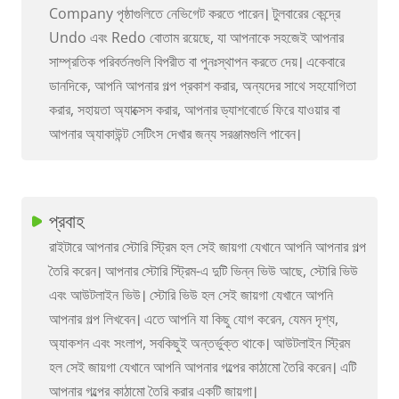
Company পৃষ্ঠাগুলিতে নেভিগেট করতে পারেন। টুলবারের কেন্দ্রে
Undo এবং Redo বোতাম রয়েছে, যা আপনাকে সহজেই আপনার
সাম্প্রতিক পরিবর্তনগুলি বিপরীত বা পুনঃস্থাপন করতে দেয়। একেবারে
ডানদিকে, আপনি আপনার গল্প প্রকাশ করার, অন্যদের সাথে সহযোগিতা
করার, সহায়তা অ্যাক্সেস করার, আপনার ড্যাশবোর্ডে ফিরে যাওয়ার বা
আপনার অ্যাকাউন্ট সেটিংস দেখার জন্য সরঞ্জামগুলি পাবেন।
প্রবাহ
রাইটারে আপনার স্টোরি স্ট্রিম হল সেই জায়গা যেখানে আপনি আপনার গল্প
তৈরি করেন। আপনার স্টোরি স্ট্রিম-এ দুটি ভিন্ন ভিউ আছে, স্টোরি ভিউ
এবং আউটলাইন ভিউ। স্টোরি ভিউ হল সেই জায়গা যেখানে আপনি
আপনার গল্প লিখবেন। এতে আপনি যা কিছু যোগ করেন, যেমন দৃশ্য,
অ্যাকশন এবং সংলাপ, সবকিছুই অন্তর্ভুক্ত থাকে। আউটলাইন স্ট্রিম
হল সেই জায়গা যেখানে আপনি আপনার গল্পের কাঠামো তৈরি করেন। এটি
আপনার গল্পের কাঠামো তৈরি করার একটি জায়গা।