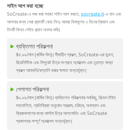
সাইন আপ করা হচ্ছে
SoCreate-এ শুরু করা সহজ! সাইন আপ করতে,
socreate.it
-এ যান এবং
আপনার জন্য সেরা প্ল্যানটি বেছে নিন। আমরা বিনামূল্যে ৩ দিনের ট্রায়াল এবং
তিনটি ভিন্ন পেইড প্ল্যান অফার করি।
ব্যক্তিগত পরিকল্পনা
$৪.৯৯/মাস (বার্ষিক বিল)। সীমাহীন প্রকল্প, SoCreate-এর ডুডল,
রিয়েলিস্টিক এবং সিলুয়েট চিত্র সংগ্রহে অ্যাক্সেস এবং চূড়ান্ত খসড়া
প্রকল্প আমদানি/রপ্তানি করার ক্ষমতা অন্তর্ভুক্ত।
পেশাগত পরিকল্পনা
$৯.৯৯/মাস (বার্ষিক বিল)। ব্যক্তিগত পরিকল্পনার সবকিছু, রিয়েল-টাইম
সহযোগিতা, প্রতিক্রিয়া অনুরোধ সরঞ্জাম, চরিত্র, অবস্থান এবং
ক্রিয়াকলাপের জন্য কাস্টম চিত্র আপলোডিং এবং SoCreate
প্রকাশনার সম্পূর্ণ অ্যাক্সেস অন্তর্ভুক্ত।