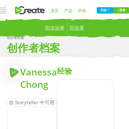
打开导航
首页
产品
价钱
开始！
登录
阅读故事
写故事
博客
公司
创作者档案
创作者档案
Publish your stories to a global audience.
Try it
now!
更
Vanessa
经验
VC
Chong
在 Storyteller 中可用