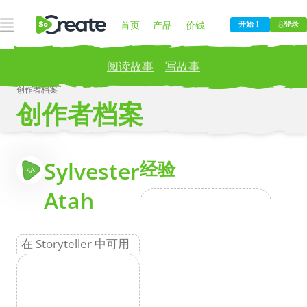
打开导航
首页
产品
价钱
开始！
登录
阅读故事
写故事
博客
公司
创作者档案
创作者档案
Publish your stories to a global audience.
Try it
now!
更
Sylvester
经验
SA
Atah
在 Storyteller 中可用