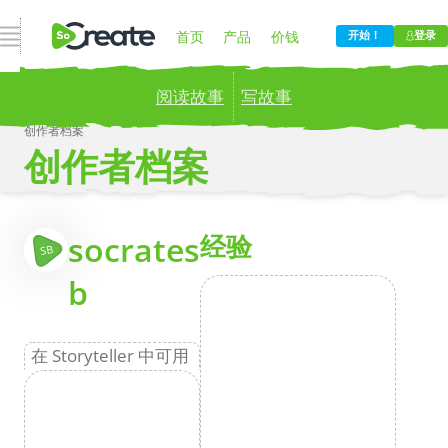
打开导航
首页
产品
价钱
开始！
登录
阅读故事
写故事
博客
公司
创作者档案
创作者档案
Publish your stories to a global audience.
Try it
now!
更
socrates
经验
SB
b
在 Storyteller 中可用