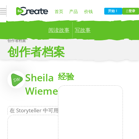
打开导航
首页
产品
价钱
开始！
登录
阅读故事
写故事
博客
公司
创作者档案
创作者档案
Publish your stories to a global audience.
Try it
now!
更
Sheila
经验
SW
Wieme
在 Storyteller 中可用