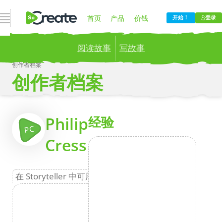
打开导航
首页
产品
价钱
开始！
登录
阅读故事
写故事
博客
公司
创作者档案
创作者档案
Publish your stories to a global audience.
Try it
now!
更
Philip
经验
PC
Cress
在 Storyteller 中可用