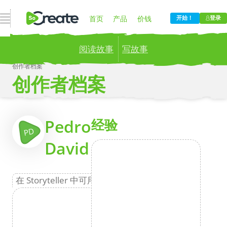
打开导航
首页
产品
价钱
开始！
登录
阅读故事
写故事
博客
公司
创作者档案
创作者档案
Publish your stories to a global audience.
Try it
now!
更
Pedro
经验
PD
David
在 Storyteller 中可用